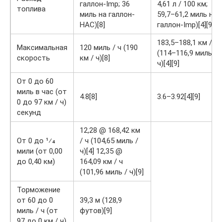
галлон‑Imp; 36
4,61 л / 100 км;
топлива
миль на галлон-
59,7–61,2 миль на
НАС)[8]
галлон‑Imp)[4][9]
183,5–188,1 км / ч
Максимальная
120 миль / ч (190
(114–116,9 миль /
скорость
км / ч)[8]
ч)[4][9]
От 0 до 60
миль в час (от
4.8[8]
3.6–3.92[4][9]
0 до 97 км / ч)
секунд
12,28 @ 168,42 км
От 0 до 1⁄4
/ ч (104,65 миль /
мили (от 0,00
ч)[4] 12,35 @
до 0,40 км)
164,09 км / ч
(101,96 миль / ч)[9]
Торможение
от 60 до 0
39,3 м (128,9
миль / ч (от
футов)[9]
97 до 0 км / ч)