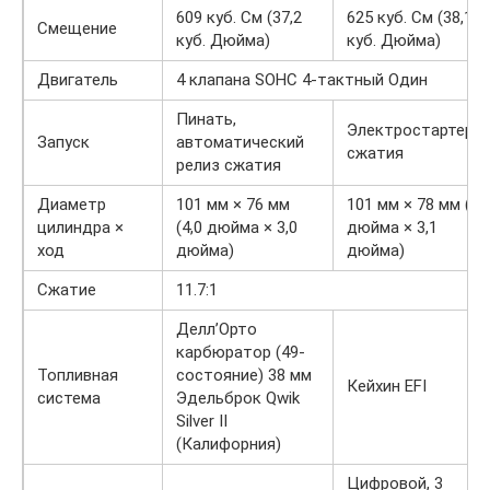
609 куб. См (37,2
625 куб. См (38,1
Смещение
куб. Дюйма)
куб. Дюйма)
Двигатель
4 клапана SOHC 4-тактный Один
Пинать,
Электростартер а
Запуск
автоматический
сжатия
релиз сжатия
Диаметр
101 мм × 76 мм
101 мм × 78 мм (4,
цилиндра ×
(4,0 дюйма × 3,0
дюйма × 3,1
ход
дюйма)
дюйма)
Сжатие
11.7:1
Делл’Орто
карбюратор (49-
Топливная
состояние) 38 мм
Кейхин EFI
система
Эдельброк Qwik
Silver II
(Калифорния)
Цифровой, 3