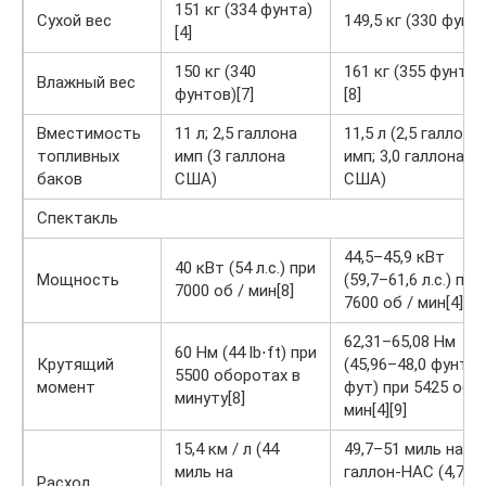
151 кг (334 фунта)
Сухой вес
149,5 кг (330 фунто
[4]
150 кг (340
161 кг (355 фунтов
Влажный вес
фунтов)[7]
[8]
Вместимость
11 л; 2,5 галлона
11,5 л (2,5 галлона
топливных
имп (3 галлона
имп; 3,0 галлона
баков
США)
США)
Спектакль
44,5–45,9 кВт
40 кВт (54 л.с.) при
Мощность
(59,7–61,6 л.с.) при
7000 об / мин[8]
7600 об / мин[4][9]
62,31–65,08 Нм
60 Нм (44 lb⋅ft) при
Крутящий
(45,96–48,0 фунт-
5500 оборотах в
момент
фут) при 5425 об /
минуту[8]
мин[4][9]
15,4 км / л (44
49,7–51 миль на
миль на
галлон-НАС (4,73–
Расход