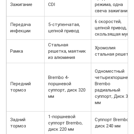
Зажигание
CDI
режима, одна
свеча зажигания.
6 скоростей,
Передача
5-ступенчатая,
цепной привод,
инфекции
цепной привод
скользящая муфт
Стальная
Хромолия
Рамка
решетка, маятник
стальная решетка
из алюминия
Одноместный
Brembo 4-
четырехпоршнево
Передний
поршневой
Brembo
тормоз
суппорт, диск 320
радиальный
мм
суппорт, Диск 320
мм
1-поршневой
Задний
Суппорт Brembo,
суппорт Brembo,
тормоз
диск 240 мм
диск 220 мм