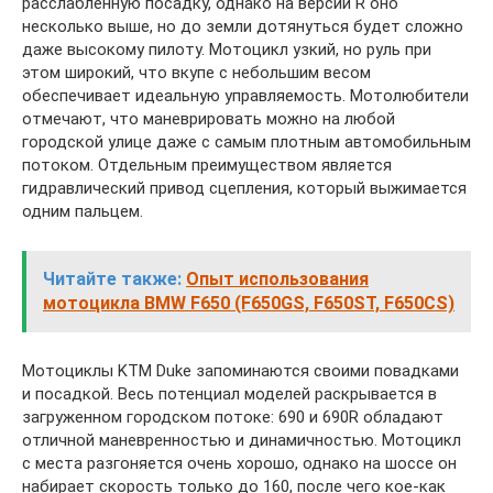
расслабленную посадку, однако на версии R оно
несколько выше, но до земли дотянуться будет сложно
даже высокому пилоту. Мотоцикл узкий, но руль при
этом широкий, что вкупе с небольшим весом
обеспечивает идеальную управляемость. Мотолюбители
отмечают, что маневрировать можно на любой
городской улице даже с самым плотным автомобильным
потоком. Отдельным преимуществом является
гидравлический привод сцепления, который выжимается
одним пальцем.
Читайте также:
Опыт использования
мотоцикла BMW F650 (F650GS, F650ST, F650CS)
Мотоциклы KTM Duke запоминаются своими повадками
и посадкой. Весь потенциал моделей раскрывается в
загруженном городском потоке: 690 и 690R обладают
отличной маневренностью и динамичностью. Мотоцикл
с места разгоняется очень хорошо, однако на шоссе он
набирает скорость только до 160, после чего кое-как