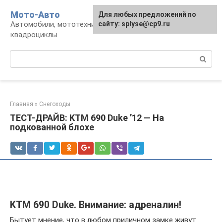
Перейти
Мото-Авто
Для любых предложений по
к
Автомобили, мототехника, снегоходы,
сайту: splyse@cp9.ru
контенту
квадроциклы
Поиск:
Главная
»
Снегоходы
ТЕСТ-ДРАЙВ: KTM 690 Duke ’12 — На
подкованной блохе
KTM 690 Duke. Внимание: адреналин!
Бытует мнение, что в любом приличном замке живут