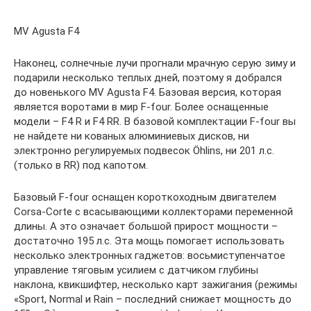
MV Agusta F4
Наконец, солнечные лучи прогнали мрачную серую зиму и
подарили несколько теплых дней, поэтому я добрался
до новенького MV Agusta F4. Базовая версия, которая
является воротами в мир F-four. Более оснащенные
модели – F4 R и F4 RR. В базовой комплектации F-four вы
не найдете ни кованых алюминиевых дисков, ни
электронно регулируемых подвесок Öhlins, ни 201 л.с.
(только в RR) под капотом.
Базовый F-four оснащен короткоходным двигателем
Corsa-Corte с всасывающими коллекторами переменной
длины. А это означает большой прирост мощности –
достаточно 195 л.с. Эта мощь помогает использовать
несколько электронных гаджетов: восьмиступенчатое
управление тяговым усилием с датчиком глубины
наклона, квикшифтер, несколько карт зажигания (режимы
«Sport, Normal и Rain – последний снижает мощность до