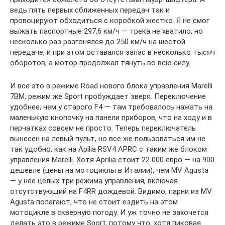
ведь пять первых сближенных передач так и
провоцируют обходиться с коробкой жестко. Я не смог
выжать паспортные 297,6 км/ч — трека не хватило, но
несколько раз разгонялся до 250 км/ч на шестой
передаче, и при этом оставался запас в несколько тысяч
оборотов, а мотор продолжал тянуть во всю силу.
И все это в режиме Road нового блока управления Marelli
7BM; режим же Sport пробуждает зверя. Переключение
удобнее, чем у старого F4 — там требовалось нажать на
маленькую кнопочку на панели приборов, что на ходу и в
перчатках совсем не просто. Теперь переключатель
вынесен на левый пульт, но все же пользоваться им не
так удобно, как на Apilia RSV4 APRC с таким же блоком
управления Marelli. Хотя Aprilia стоит 22 000 евро — на 900
дешевле (цены на мотоциклы в Италии), чем MV Agusta
— у нее целых три режима управления, включая
отсутствующий на F4RR дождевой. Видимо, парни из MV
Agusta полагают, что не стоит ездить на этом
мотоцикле в скверную погоду. И уж точно не захочется
делать это в режиме Sport, потому что, хотя пиковая