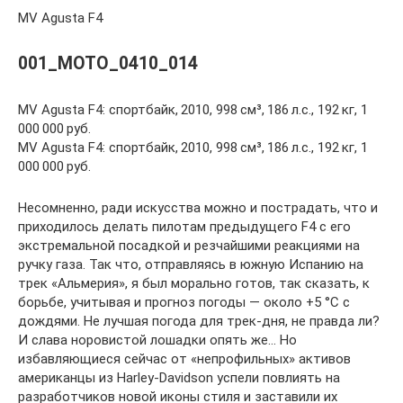
MV Agusta F4
001_MOTO_0410_014
MV Agusta F4: спортбайк, 2010, 998 см³, 186 л.с., 192 кг, 1
000 000 руб.
MV Agusta F4: спортбайк, 2010, 998 см³, 186 л.с., 192 кг, 1
000 000 руб.
Несомненно, ради искусства можно и пострадать, что и
приходилось делать пилотам предыдущего F4 с его
экстремальной посадкой и резчайшими реакциями на
ручку газа. Так что, отправляясь в южную Испанию на
трек «Альмерия», я был морально готов, так сказать, к
борьбе, учитывая и прогноз погоды — около +5 °С с
дождями. Не лучшая погода для трек­-дня, не правда ли?
И слава норовистой лошадки опять же… Но
избавляющиеся сейчас от «непрофильных» активов
американцы из Harley­-Davidson успели повлиять на
разработчиков новой иконы стиля и заставили их