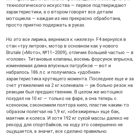
технологического искусства — первое подтверждают
характеристики, а о втором говорят все детали
мотоцикла — каждая из них прекрасно обработана,
просто приятно подержать в руках.
Но это все лирика, вернемся к «железу». F4 вернулся в
стан «тру литров», мотор в основном как у нового
Brutale («Мото», №11–2009), отличия большей частью — в
«голове». Титановые клапаны, восемь форсунок впрыска,
изменяемая длина впускных патрубков — вот и
набралось 186 л.с. и получилась «удобная»
характеристика крутящего момента. Последнее еще и за
счет утяжеления на 2 кг коленвала — уж больно резок на
реакции был предшественник. В целом же мотоцикл
похудел на 10 кг — только на фаре, а она теперь с
ксеноном, сэкономили полтора кило, пластик каким-то
образом полегчал на 1,9 кг, «обезжирены» еще бак,
маятник и колеса. И хотя 192 кг сухой массы далеко не
рекорд для спортбайков, на ходу это совершенно не
ощущается, а значит, все сделано правильно.