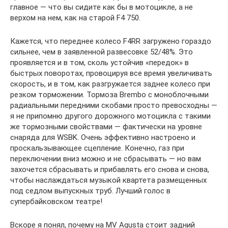
главное — что вы сидите как бы в мотоцикле, а не
верхом на нем, как на старой F4 750.
Кажется, что переднее колесо F4RR загружено гораздо
сильнее, чем в заявленной развесовке 52/48%. Это
проявляется и в том, сколь устойчив «передок» в
быстрых поворотах, провоцируя все время увеличивать
скорость, и в том, как разгружается заднее колесо при
резком торможении. Тормоза Brembo с моноблочными
радиальными передними скобами просто превосходны —
я не припомню другого дорожного мотоцикла с такими
же тормозными свойствами — фактически на уровне
снаряда для WSBK. Очень эффективно настроено и
проскальзывающее сцепление. Конечно, газ при
переключении вниз можно и не сбрасывать — но вам
захочется сбрасывать и прибавлять его снова и снова,
чтобы наслаждаться музыкой квартета размещенных
под седлом выпускных труб. Лучший голос в
супербайковском театре!
Вскоре я понял, почему на MV Agusta стоит задний