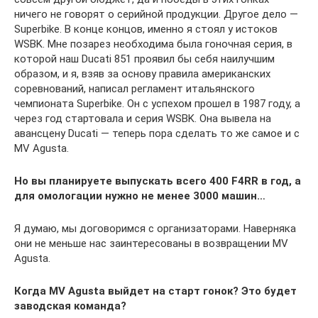
ничего не говорят о серийной продукции. Другое дело —
Superbike. В конце концов, именно я стоял у истоков
WSBK. Мне позарез необходима была гоночная серия, в
которой наш Ducati 851 проявил бы себя наилучшим
образом, и я, взяв за основу правила американских
соревнований, написал регламент итальянского
чемпионата Superbike. Он с успехом прошел в 1987 году, а
через год стартовала и серия WSBK. Она вывела на
авансцену Ducati — теперь пора сделать то же самое и с
MV Agusta.
Но вы планируете выпускать всего 400 F4RR
в год, а
для омологации нужно не менее 3000 машин…
Я думаю, мы договоримся с организаторами. Наверняка
они не меньше нас заинтересованы в возвращении MV
Agusta.
Когда MV
Agusta
выйдет на старт гонок? Это будет
заводская команда?