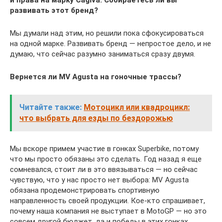
и права на марку Cagiva. Собираетесь ли вы
развивать этот бренд?
Мы думали над этим, но решили пока сфокусироваться
на одной марке. Развивать бренд — непростое дело, и не
думаю, что сейчас разумно заниматься сразу двумя.
Вернется ли MV
Agusta
на гоночные трассы?
Читайте также:
Мотоцикл или квадроцикл:
что выбрать для езды по бездорожью
Мы вскоре примем участие в гонках Superbike, потому
что мы просто обязаны это сделать. Год назад я еще
сомневался, стоит ли в это ввязываться — но сейчас
чувствую, что у нас просто нет выбора: MV Agusta
обязана продемонстрировать спортивную
направленность своей продукции. Кое-кто спрашивает,
почему наша компания не выступает в MotoGP — но это
совсем другой бюджет, да и победы в этих гонках