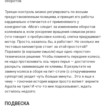
оборотов.
Трекшн-контроль можно регулировать по восьми
предустановленным позициям, и принцип его работы
кардинально отличается от применяемого у
конкурентов. «Мозг» следит за изменением оборотов
коленвала и, если ускорение вращения слишком резко
(что говорит о пробуксовке колеса), слегка придушивает
мотор. Просто, казалось бы, а работает. Но сколько же
тестовых километров стоит за этой простотой?
Поразило (в хорошем смысле) еще одно «простое»
техническое решение. Чтобы поменять переднее колесо,
не надо протаскивать ось через перья — достаточно
раскрыть зажимающие ее клеммы. В результате на
замену колеса в сборе на пит-стопе (с откручиванием
суппортов) уходит чуть больше минуты… Это я еще к
чему — гоночная история марки просто вопиет: верните
Agusta на трек! И что-то мне подсказывает, ждать
осталось недолго.
ПОДВЕСКА