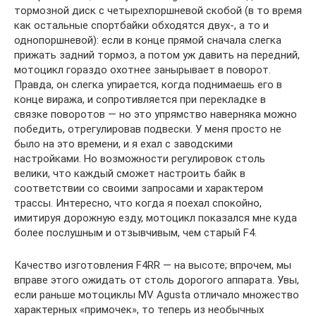
тормозной диск с четырехпоршневой скобой (в то время
как остальные спортбайки обходятся двух-, а то и
однопоршневой): если в конце прямой сначала слегка
прижать задний тормоз, а потом уж давить на передний,
мотоцикл гораздо охотнее занырывает в поворот.
Правда, он слегка упирается, когда поднимаешь его в
конце виража, и сопротивляется при перекладке в
связке поворотов — но это упрямство наверняка можно
победить, отрегулировав подвески. У меня просто не
было на это времени, и я ехал с заводскими
настройками. Но возможности регулировок столь
велики, что каждый сможет настроить байк в
соответствии со своими запросами и характером
трассы. Интересно, что когда я поехал спокойно,
имитируя дорожную езду, мотоцикл показался мне куда
более послушным и отзывчивым, чем старый F4.
Качество изготовления F4RR — на высоте; впрочем, мы
вправе этого ожидать от столь дорогого аппарата. Увы,
если раньше мотоциклы MV Agusta отличало множество
характерных «примочек», то теперь из необычных