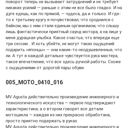
поворот теперь не вызывает затруднений и не требует
никаких усилий — раньше с этим не все было гладко. И на
дуге едешь, как по прямой, — чудеса, да и только. И где-
то к третьему кругу я почувствовал, что сроднился с
байком, мы с ним стали единым организмом, что слышу
лишь фантастически приятный саунд мотора, а на лице у
меня дурацкая улыбка. Какое счастье, что впереди еще
три сессии… И хоть убейте, не могут таких ощущений
подарить «японцы» — они какие-то неодушевленные, что
ли. А тут в каждой детальке чувствуется рука мастера,
такое впечатление, что все здесь ручной работы. Схоже
с ощущениями от дорогой пары обуви.
005_MOTO_0410_016
MV Agusta действительно произведение инженерного и
технологического искусства — первое подтверждают
характеристики, а о втором говорят все детали
мотоцикла — каждая из них прекрасно обработана,
просто приятно подержать в руках.
MV Agusta действительно произведение инженерного и