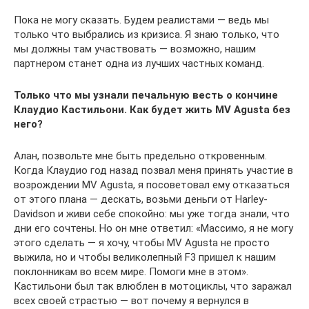
Пока не могу сказать. Будем реалистами — ведь мы
только что выбрались из кризиса. Я знаю только, что
мы должны там участвовать — возможно, нашим
партнером станет одна из лучших частных команд.
Только что мы узнали печальную весть о кончине
Клаудио Кастильони. Как будет жить MV
Agusta
без
него?
Алан, позвольте мне быть предельно откровенным.
Когда Клаудио год назад позвал меня принять участие в
возрождении MV Agusta, я посоветовал ему отказаться
от этого плана — дескать, возьми деньги от Harley-
Davidson и живи себе спокойно: мы уже тогда знали, что
дни его сочтены. Но он мне ответил: «Массимо, я не могу
этого сделать — я хочу, чтобы MV Agusta не просто
выжила, но и чтобы великолепный F3 пришел к нашим
поклонникам во всем мире. Помоги мне в этом».
Кастильони был так влюблен в мотоциклы, что заражал
всех своей страстью — вот почему я вернулся в