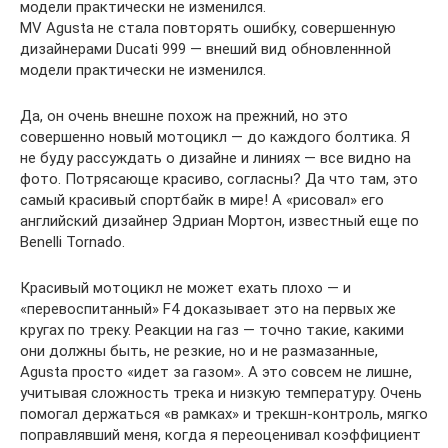
модели практически не изменился.
MV Agusta не стала повторять ошибку, совершенную
дизайнерами Ducati 999 — внеший вид обновленнной
модели практически не изменился.
Да, он очень внешне похож на прежний, но это
совершенно новый мотоцикл — до каждого болтика. Я
не буду рассуждать о дизайне и линиях — все видно на
фото. Потрясающе красиво, согласны? Да что там, это
самый красивый спортбайк в мире! А «рисовал» его
английский дизайнер Эдриан Мортон, известный еще по
Benelli Tornado.
Красивый мотоцикл не может ехать плохо — и
«перевоспитанный» F4 доказывает это на первых же
кругах по треку. Реакции на газ — точно такие, какими
они должны быть, не резкие, но и не размазанные,
Agusta просто «идет за газом». А это совсем не лишне,
учитывая сложность трека и низкую температуру. Очень
помогал держаться «в рамках» и трекшн-контроль, мягко
поправлявший меня, когда я переоценивал коэффициент