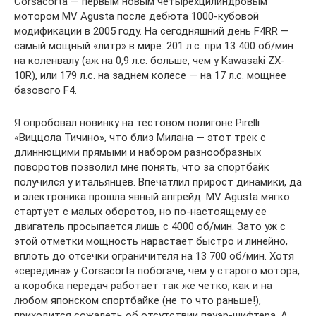
Corsacorta — первым новым четырехцилиндровым
мотором MV Agusta после дебюта 1000-кубовой
модификации в 2005 году. На сегодняшний день F4RR —
самый мощный «литр» в мире: 201 л.с. при 13 400 об/мин
на коленвалу (аж на 0,9 л.с. больше, чем у Kawasaki ZX-
10R), или 179 л.с. на заднем колесе — на 17 л.с. мощнее
базового F4.
Я опробовал новинку на тестовом полигоне Pirelli
«Виццола Тичино», что близ Милана — этот трек с
длиннющими прямыми и набором разнообразных
поворотов позволил мне понять, что за спортбайк
получился у итальянцев. Впечатлил прирост динамики, да
и электроника прошла явный апгрейд. MV Agusta мягко
стартует с малых оборотов, но по-настоящему ее
двигатель просыпается лишь с 4000 об/мин. Зато уж с
этой отметки мощность нарастает быстро и линейно,
вплоть до отсечки ограничителя на 13 700 об/мин. Хотя
«середина» у Corsacorta побогаче, чем у старого мотора,
а коробка передач работает так же четко, как и на
любом японском спортбайке (не то что раньше!),
приходится сожалеть об отсутствии пауэр-шифтера. А