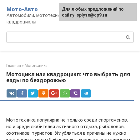
Перейти
Мото-Авто
Для любых предложений по
к
Автомобили, мототехника, снегоходы,
сайту: splyse@cp9.ru
контенту
квадроциклы
Поиск:
Главная
»
Мототехника
Мотоцикл или квадроцикл: что выбрать для
езды по бездорожью
Мототехника популярна не только среди спортсменов,
но и среди любителей активного отдыха, рыболовов,
охотников, туристов. Углубляться в причины не нужно –
квадроциклы и питбайки имеют хорошую проходимость,