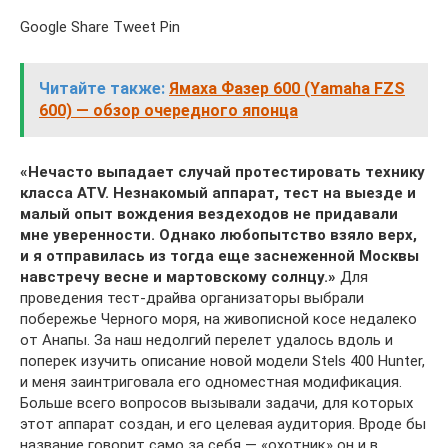
Google Share Tweet Pin
Читайте также:
Ямаха Фазер 600 (Yamaha FZS
600) — обзор очередного японца
«Нечасто выпадает случай протестировать технику
класса ATV. Незнакомый аппарат, тест на выезде и
малый опыт вождения вездеходов не придавали
мне уверенности. Однако любопытство взяло верх,
и я отправилась из тогда еще заснеженной Москвы
навстречу весне и мартовскому солнцу.»
Для
проведения тест-драйва организаторы выбрали
побережье Черного моря, на живописной косе недалеко
от Анапы. За наш недолгий перелет удалось вдоль и
поперек изучить описание новой модели Stels 400 Hunter,
и меня заинтриговала его одноместная модификация.
Больше всего вопросов вызывали задачи, для которых
этот аппарат создан, и его целевая аудитория. Вроде бы
название говорит само за себя — «охотник» он и в