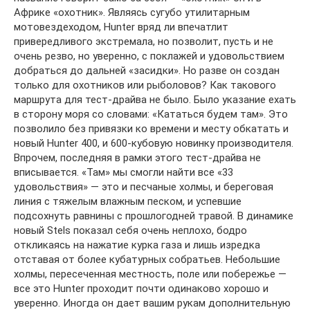
Африке «охотник». Являясь сугубо утилитарным
мотовездеходом, Hunter вряд ли впечатлит
привередливого экстремала, но позволит, пусть и не
очень резво, но уверенно, с поклажей и удовольствием
добраться до дальней «засидки». Но разве он создан
только для охотников или рыболовов? Как такового
маршрута для тест-драйва не было. Было указание ехать
в сторону моря со словами: «Кататься будем там». Это
позволило без привязки ко времени и месту обкатать и
новый Hunter 400, и 600-кубовую новинку производителя.
Впрочем, последняя в рамки этого тест-драйва не
вписывается. «Там» мы смогли найти все «33
удовольствия» — это и песчаные холмы, и береговая
линия с тяжелым влажным песком, и успевшие
подсохнуть равнины с прошлогодней травой. В динамике
новый Stels показал себя очень неплохо, бодро
откликаясь на нажатие курка газа и лишь изредка
отставая от более кубатурных собратьев. Небольшие
холмы, пересеченная местность, поле или побережье —
все это Hunter проходит почти одинаково хорошо и
уверенно. Иногда он дает вашим рукам дополнительную