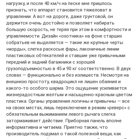
нагрузку, и после 40 км/ч на песке мне пришлось
признать, что аппарат становится тяжеловат в
управлении. А вот на дороге, даже грунтовой, он
держится очень достойно и позволяет набирать
большую скорость, не теряя при этом в комфортности и
управляемости. Дизайн «охотника» на фоне старших
собратьев не выделяется — такие же крупные черты
«морды», слегка раскосые фары, лаконичные линии
пластиковых обтекателей и ставшие уже привычными
передний и задний багажники с хорошей
грузоподъемностью в 45 и 90 кг соответственно. В двух
словах — функционально и без излишеств. Несмотря на
внешнюю простоту, квадроцикл не лишен обаяния и
какого-то особого шарма. Это ощущение усиливается
жизнерадостным желтым и насыщенно-красным цветом
пластика. Органы управления логичны и привычны — все
на своих местах, лишь переключение в режим «реверс» с
обязательным выжиманием левого рычага слегка
затормаживает действие. Приборная панель вполне
информативна и читаема. Приятно также, что
производитель подумал о такой полезной вещи, как