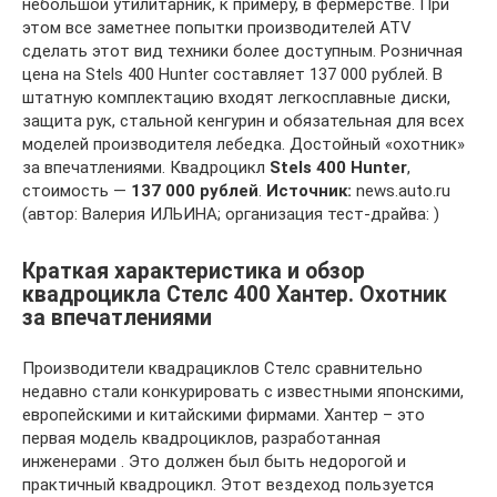
небольшой утилитарник, к примеру, в фермерстве. При
этом все заметнее попытки производителей ATV
сделать этот вид техники более доступным. Розничная
цена на Stels 400 Hunter составляет 137 000 рублей. В
штатную комплектацию входят легкосплавные диски,
защита рук, стальной кенгурин и обязательная для всех
моделей производителя лебедка. Достойный «охотник»
за впечатлениями. Квадроцикл
Stels 400 Hunter
,
стоимость —
137 000 рублей
.
Источник:
news.auto.ru
(автор: Валерия ИЛЬИНА; организация тест-драйва: )
Краткая характеристика и обзор
квадроцикла Стелс 400 Хантер. Охотник
за впечатлениями
Производители квадрациклов Стелс сравнительно
недавно стали конкурировать с известными японскими,
европейскими и китайскими фирмами. Хантер – это
первая модель квадроциклов, разработанная
инженерами . Это должен был быть недорогой и
практичный квадроцикл. Этот вездеход пользуется