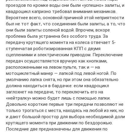
проездов по кромке воды они были «успешно» залиты, и
квадроцикл капризно требовал внимания механиков.
Вероятнее всего, основной причиной этой неприятности
был не тот факт, что соединения были залиты, а то, что
они были залиты соленой водой. Впрочем, вскоре
проблема была устранена без особого труда. За
передачу крутящего момента на колеса отвечает 5-
ступенчатая роботизированная КПП с двумя
сцеплениями и электрическим приводом. Переключение
передач осуществляется вручную как кнопками,
расположенными на левом пульте, так и — на
мотоциклетный манер — лапкой под левой ногой. По
умолчанию лапка снята, но при этом она обязательно
должна находиться в бардачке: если квадроцикл
заглохнет на передаче, то переключить его на
«нейтралку» можно будет лишь с помощью лапки.
Довольно короткие первые три передачи позволяют не
только трогаться с места, находясь на любой из них, но
и дают большой простор для выбора необходимой доли
крутящего момента при движении по бездорожью.
Последние две предназначены для движения по