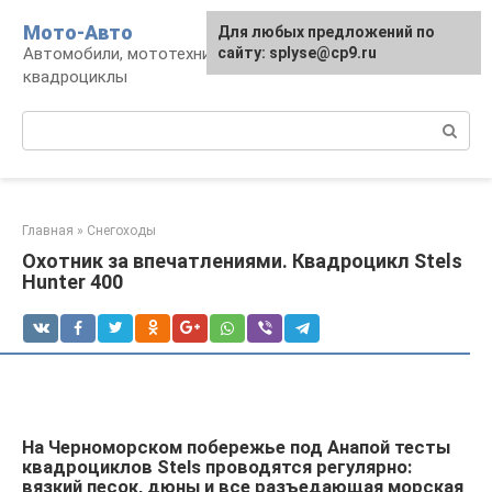
Перейти
Мото-Авто
Для любых предложений по
к
Автомобили, мототехника, снегоходы,
сайту: splyse@cp9.ru
контенту
квадроциклы
Поиск:
Главная
»
Снегоходы
Охотник за впечатлениями. Квадроцикл Stels
Hunter 400
На Черноморском побережье под Анапой тесты
квадроциклов Stels проводятся регулярно:
вязкий песок, дюны и все разъедающая морская