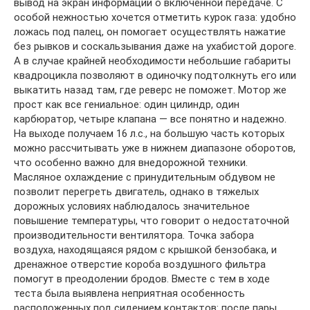
вывод на экран информации о включенной передаче. С
особой нежностью хочется отметить курок газа: удобно
ложась под палец, он помогает осуществлять нажатие
без рывков и соскальзывания даже на ухабистой дороге.
А в случае крайней необходимости небольшие габариты
квадроцикла позволяют в одиночку подтолкнуть его или
выкатить назад там, где реверс не поможет. Мотор же
прост как все гениальное: один цилиндр, один
карбюратор, четыре клапана — все понятно и надежно.
На выходе получаем 16 л.с., на большую часть которых
можно рассчитывать уже в нижнем диапазоне оборотов,
что особенно важно для внедорожной техники.
Масляное охлаждение с принудительным обдувом не
позволит перегреть двигатель, однако в тяжелых
дорожных условиях наблюдалось значительное
повышение температуры, что говорит о недостаточной
производительности вентилятора. Точка забора
воздуха, находящаяся рядом с крышкой бензобака, и
дренажное отверстие короба воздушного фильтра
помогут в преодолении бродов. Вместе с тем в ходе
теста была выявлена неприятная особенность
расположенных под сидением контактов: после пары