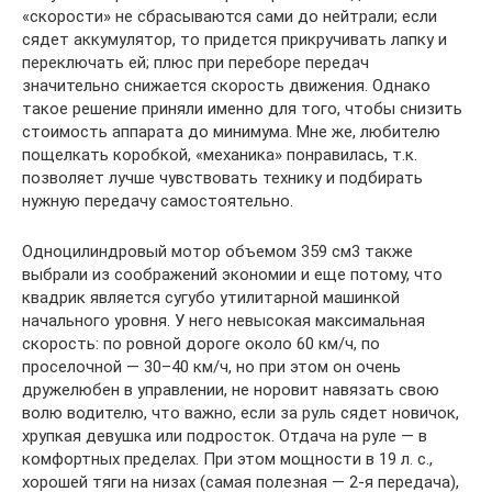
«скорости» не сбрасываются сами до нейтрали; если
сядет аккумулятор, то придется прикручивать лапку и
переключать ей; плюс при переборе передач
значительно снижается скорость движения. Однако
такое решение приняли именно для того, чтобы снизить
стоимость аппарата до минимума. Мне же, любителю
пощелкать коробкой, «механика» понравилась, т.к.
позволяет лучше чувствовать технику и подбирать
нужную передачу самостоятельно.
Одноцилиндровый мотор объемом 359 см3 также
выбрали из соображений экономии и еще потому, что
квадрик является сугубо утилитарной машинкой
начального уровня. У него невысокая максимальная
скорость: по ровной дороге около 60 км/ч, по
проселочной — 30–40 км/ч, но при этом он очень
дружелюбен в управлении, не норовит навязать свою
волю водителю, что важно, если за руль сядет новичок,
хрупкая девушка или подросток. Отдача на руле — в
комфортных пределах. При этом мощности в 19 л. с.,
хорошей тяги на низах (самая полезная — 2‑я передача),