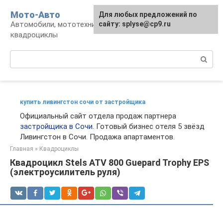
Перейти
Мото-Авто
Для любых предложений по
к
Автомобили, мототехника, снегоходы,
сайту: splyse@cp9.ru
контенту
квадроциклы
Поиск:
купить ливингстон сочи от застройщика
Официальный сайт отдела продаж партнера
застройщика в Сочи
. Готовый бизнес отеля 5 звёзд
Ливингстон в Сочи. Продажа апартаментов.
Главная
»
Квадроциклы
Квадроцикл Stels ATV 800 Guepard Trophy EPS
(электроусилитель руля)