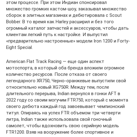
этом процессе. При этом Индиан спонсировал
множество громких кастом-шоу, заказывал множество
сборок в элитных магазинах и дебютировала с Scout
Bobber. В то время как Harley расширил и без того
огромный каталог запчастей и аксессуаров, чтобы дать
клиентам легкий путь к настройке. И выпустил
«предварительно настроенные» модели Iron 1200 и Forty-
Eight Special.
American Flat Track Racing — еще один аспект
мотоспорта, в который оба бренда вложили огромное
количество ресурсов. После отказа от своего
легендарного XR750, Черно-оранжевые выпустили свой
относительно новый XG750R. Между тем, после
длительного перерыва, Indian вернулся в гонки AFT в
2022 году со своим могучим FTR750, который с момента
своего дебюта каждый год завоевывает чемпионский
титул. Опираясь на успех FTR объемом три четверти
литра, Indian также использовала свой гоночный
самолет, чтобы вдохновить свою серийную модель
FTR1200. Взяв на вооружение более спортивное и