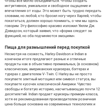
чтобы все могло объединиться. Чтобы создать
интуитивное, уникальное и свободное ощущение и
впечатления от езды. Это может быть трудно передать
словами, но любой, кто бросил ногу через Харлей, чтобы
покататься, должен хорошо понимать, о чем мы здесь
говорим. Эту философию красиво изложил Уилли Дж.
Дэвидсон, который заявил, что «форма следует за
функцией, но оба подчиняются эмоциям».
Пища для размышлений перед покупкой
Несмотря на схожесть, Harley-Davidson и Indian в
конечном итоге предлагают разные и отличные
продукты как в объективно премиальных, (в основном)
классических, американских круизерах, бэггерах и
турерах с двигателем V-Twin. С Harley вы не просто
покупаете элитный мотоцикл или символ статуса, вы
покупаете кусочек классической Америки. Чувство
свободы и богатую историю, насчитывающую почти 12
десятилетий. Indian продает круизеры премиум-класса,
хотя ее рекомендованная производителем розничная
цена больше основана на современных технологиях и