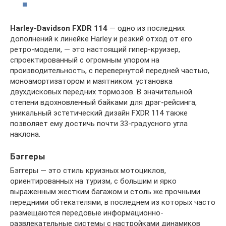
Harley-Davidson
FXDR 114
— одно из последних
дополнений к линейке Harley и резкий отход от его
ретро-модели, — это настоящий гипер-круизер,
спроектированный с огромным упором на
производительность, с перевернутой передней частью,
моноамортизатором и маятником. установка
двухдисковых передних тормозов. В значительной
степени вдохновленный байками для дрэг-рейсинга,
уникальный эстетический дизайн FXDR 114 также
позволяет ему достичь почти 33-градусного угла
наклона.
Бэггеры
Бэггеры — это стиль круизных мотоциклов,
ориентированных на туризм, с большим и ярко
выраженным жестким багажом и столь же прочными
передними обтекателями, в последнем из которых часто
размещаются передовые информационно-
развлекательные системы с настройками динамиков