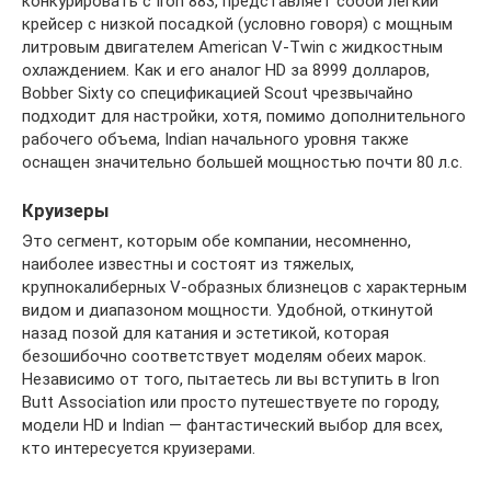
конкурировать с Iron 883, представляет собой легкий
крейсер с низкой посадкой (условно говоря) с мощным
литровым двигателем American V-Twin с жидкостным
охлаждением. Как и его аналог HD за 8999 долларов,
Bobber Sixty со спецификацией Scout чрезвычайно
подходит для настройки, хотя, помимо дополнительного
рабочего объема, Indian начального уровня также
оснащен значительно большей мощностью почти 80 л.с.
Круизеры
Это сегмент, которым обе компании, несомненно,
наиболее известны и состоят из тяжелых,
крупнокалиберных V-образных близнецов с характерным
видом и диапазоном мощности. Удобной, откинутой
назад позой для катания и эстетикой, которая
безошибочно соответствует моделям обеих марок.
Независимо от того, пытаетесь ли вы вступить в Iron
Butt Association или просто путешествуете по городу,
модели HD и Indian — фантастический выбор для всех,
кто интересуется круизерами.