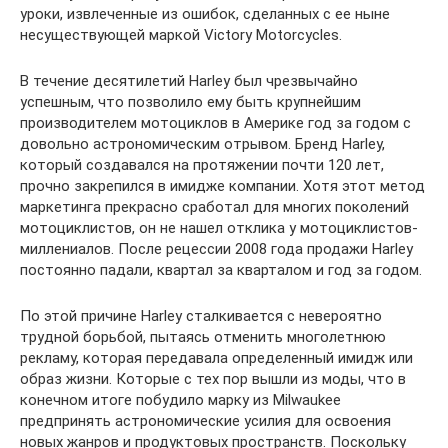
уроки, извлеченные из ошибок, сделанных с ее ныне
несуществующей маркой Victory Motorcycles.
В течение десятилетий Harley был чрезвычайно
успешным, что позволило ему быть крупнейшим
производителем мотоциклов в Америке год за годом с
довольно астрономическим отрывом. Бренд Harley,
который создавался на протяжении почти 120 лет,
прочно закрепился в имидже компании. Хотя этот метод
маркетинга прекрасно сработал для многих поколений
мотоциклистов, он не нашел отклика у мотоциклистов-
миллениалов. После рецессии 2008 года продажи Harley
постоянно падали, квартал за кварталом и год за годом.
По этой причине Harley сталкивается с невероятно
трудной борьбой, пытаясь отменить многолетнюю
рекламу, которая передавала определенный имидж или
образ жизни. Которые с тех пор вышли из моды, что в
конечном итоге побудило марку из Milwaukee
предпринять астрономические усилия для освоения
новых жанров и продуктовых пространств. Поскольку