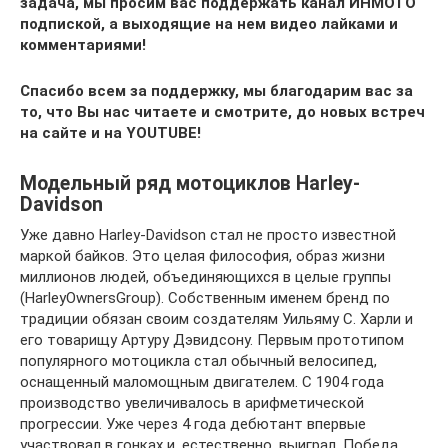
задача, мы просим вас поддержать канал ИНМОТО
подпиской, а выходящие на нем видео лайками и
комментариями!
Спасибо всем за поддержку, мы благодарим вас за
то, что Вы нас читаете и смотрите, до новых встреч
на сайте и на YOUTUBE!
Модельный ряд мотоциклов Harley-
Davidson
Уже давно Harley-Davidson стал не просто известной
маркой байков. Это целая философия, образ жизни
миллионов людей, объединяющихся в целые группы
(HarleyOwnersGroup). Собственным именем бренд по
традиции обязан своим создателям Уильяму С. Харли и
его товарищу Артуру Дэвидсону. Первым прототипом
популярного мотоцикла стал обычный велосипед,
оснащенный маломощным двигателем. С 1904 года
производство увеличивалось в арифметической
прогрессии. Уже через 4 года дебютант впервые
участвовал в гонках и, естественно, выиграл. Победа