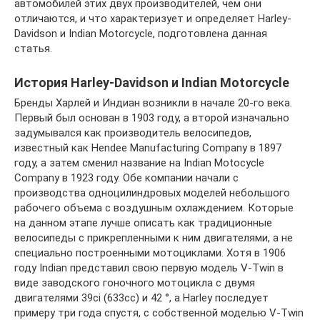
автомобилей этих двух производителей, чем они
отличаются, и что характеризует и определяет Harley-
Davidson и Indian Motorcycle, подготовлена данная
статья.
История Harley-Davidson и Indian Motorcycle
Бренды Харлей и Индиан возникли в начале 20-го века.
Первый был основан в 1903 году, а второй изначально
задумывался как производитель велосипедов,
известный как Hendee Manufacturing Company в 1897
году, а затем сменил название на Indian Motocycle
Company в 1923 году. Обе компании начали с
производства одноцилиндровых моделей небольшого
рабочего объема с воздушным охлаждением. Которые
на данном этапе лучше описать как традиционные
велосипеды с прикрепленными к ним двигателями, а не
специально построенными мотоциклами. Хотя в 1906
году Indian представил свою первую модель V-Twin в
виде заводского гоночного мотоцикла с двумя
двигателями 39ci (633cc) и 42 °, а Harley последует
примеру три года спустя, с собственной моделью V-Twin