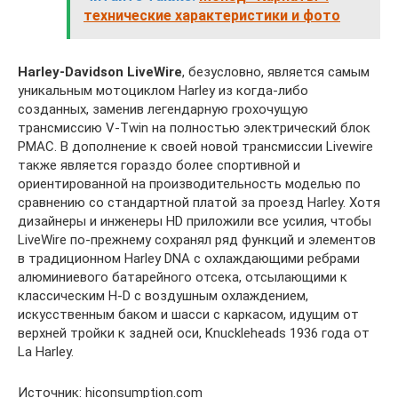
технические характеристики и фото
Harley-Davidson LiveWire
, безусловно, является самым
уникальным мотоциклом Harley из когда-либо
созданных, заменив легендарную грохочущую
трансмиссию V-Twin на полностью электрический блок
PMAC. В дополнение к своей новой трансмиссии Livewire
также является гораздо более спортивной и
ориентированной на производительность моделью по
сравнению со стандартной платой за проезд Harley. Хотя
дизайнеры и инженеры HD приложили все усилия, чтобы
LiveWire по-прежнему сохранял ряд функций и элементов
в традиционном Harley DNA с охлаждающими ребрами
алюминиевого батарейного отсека, отсылающими к
классическим H-D с воздушным охлаждением,
искусственным баком и шасси с каркасом, идущим от
верхней тройки к задней оси, Knuckleheads 1936 года от
La Harley.
Источник: hiconsumption.com