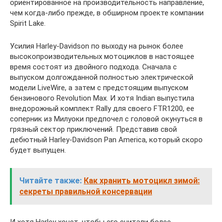
ориентированное на производительность направление,
чем когда-либо прежде, в обширном проекте компании
Spirit Lake.
Усилия Harley-Davidson по выходу на рынок более
высокопроизводительных мотоциклов в настоящее
время состоят из двойного подхода. Сначала с
выпуском долгожданной полностью электрической
модели LiveWire, а затем с предстоящим выпуском
бензинового Revolution Max. И хотя Indian выпустила
внедорожный комплект Rally для своего FTR1200, ее
соперник из Милуоки предпочел с головой окунуться в
грязный сектор приключений. Представив свой
дебютный Harley-Davidson Pan America, который скоро
будет выпущен.
Читайте также:
Как хранить мотоцикл зимой:
секреты правильной консервации
И хотя Harley хочет, чтобы его считали более