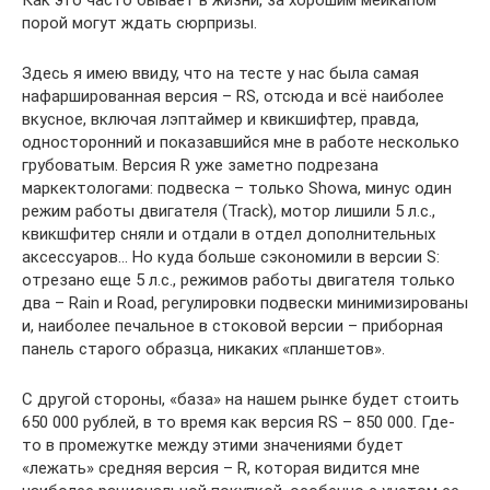
Как это часто бывает в жизни, за хорошим мейкапом
порой могут ждать сюрпризы.
Здесь я имею ввиду, что на тесте у нас была самая
нафаршированная версия – RS, отсюда и всё наиболее
вкусное, включая лэптаймер и квикшифтер, правда,
односторонний и показавшийся мне в работе несколько
грубоватым. Версия R уже заметно подрезана
маркектологами: подвеска – только Showa, минус один
режим работы двигателя (Track), мотор лишили 5 л.с.,
квикшфитер сняли и отдали в отдел дополнительных
аксессуаров… Но куда больше сэкономили в версии S:
отрезано еще 5 л.с., режимов работы двигателя только
два – Rain и Road, регулировки подвески минимизированы
и, наиболее печальное в стоковой версии – приборная
панель старого образца, никаких «планшетов».
С другой стороны, «база» на нашем рынке будет стоить
650 000 рублей, в то время как версия RS – 850 000. Где-
то в промежутке между этими значениями будет
«лежать» средняя версия – R, которая видится мне