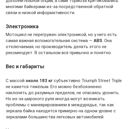
дополнительной опции, а сами тормоза критиковались
многими байкерами из-за посредственной обратной
связи и низкой информативности.
Электроника
Мотоцикл не перегружен электроникой, но у него есть
самая важная вспомогательная система —
ABS
. Она
отключаемая, но производитель делать этого не
рекомендует. В остальном всё привычно и понятно.
Вес и габариты
С массой
около 183 кг
субъективно Triumph Street Triple
не кажется тяжёлым. Его можно безбоязненно
наклонять до разумных пределов, не опасаясь уронить.
Но из-за широкого руля иногда могут возникать
проблемы с маневрированием в междурядье, так как
зеркала байка находятся примерно на одном уровне с
зеркалами большинства легковых автомобилей.