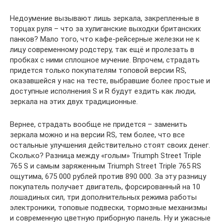
Недоумение вызывают лишь зеркала, закрепленные в
торцах руля – что за хулиганские выходки британских
панков? Мало того, что кафе-рейсерные железки не к
лицу современному родстеру, так ещё и пролезать в
пробках с ними сплошное мучение. Впрочем, страдать
придется только покупателям топовой версии RS,
оказавшейся у нас на тесте, выбравшие более простые и
доступные исполнения S и R будут ездить как люди,
зеркала на этих двух традиционные.
Вернее, страдать вообще не придется – заменить
зеркала можно и на версии RS, тем более, что все
остальные улучшения действительно стоят своих денег.
Сколько? Разница между «голым» Triumph Street Triple
765 S и самым заряженным Triumph Street Triple 765 RS
ощутима, 675 000 рублей против 890 000. За эту разницу
покупатель получает двигатель, форсированный на 10
лошадиных сил, три дополнительных режима работы
электроники, топовые подвески, тормозные механизмы
и современную цветную приборную панель. Ну и ужасные