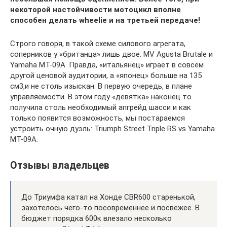
некоторой настойчивости мотоцикл вполне
способен делать wheelie и на третьей передаче!
Строго говоря, в такой схеме силового агрегата,
соперников у «британца» лишь двое: MV Agusta Brutale и
Yamaha MT-09A. Правда, «итальянец» играет в совсем
другой ценовой аудитории, а «японец» больше на 135
см3,и не столь изыскан. В первую очередь, в плане
управляемости. В этом году «девятка» наконец то
получила столь необходимый апгрейд шасси и как
только появится возможность, мы постараемся
устроить очную дуэль: Triumph Street Triple RS vs Yamaha
MT-09A.
Отзывы владельцев
До Триумфа катал на Хонде CBR600 старенькой,
захотелось чего-то посовременнее и посвежее. В
бюджет порядка 600к влезало несколько