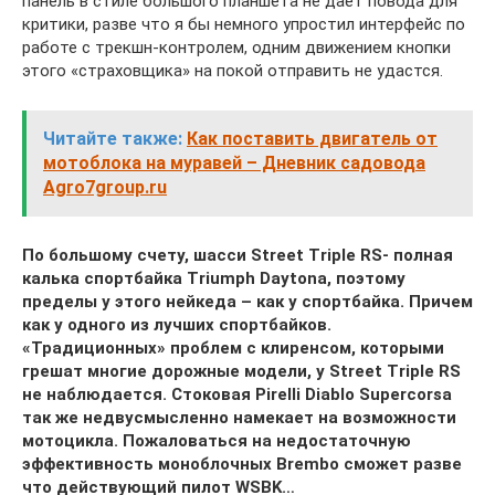
панель в стиле большого планшета не дает повода для
критики, разве что я бы немного упростил интерфейс по
работе с трекшн-контролем, одним движением кнопки
этого «страховщика» на покой отправить не удастся.
Читайте также:
Как поставить двигатель от
мотоблока на муравей – Дневник садовода
Agro7group.ru
По большому счету, шасси Street Triple RS- полная
калька спортбайка Triumph Daytona, поэтому
пределы у этого нейкеда – как у спортбайка. Причем
как у одного из лучших спортбайков.
«Традиционных» проблем с клиренсом, которыми
грешат многие дорожные модели, у Street Triple RS
не наблюдается. Стоковая Pirelli Diablo Supercorsa
так же недвусмысленно намекает на возможности
мотоцикла. Пожаловаться на недостаточную
эффективность моноблочных Brembo сможет разве
что действующий пилот WSBK…