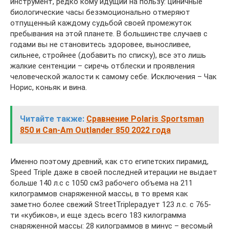
инструмент, редко кому идущий на пользу: циничные
биологические часы безэмоционально отмеряют
отпущенный каждому судьбой своей промежуток
пребывания на этой планете. В большинстве случаев с
годами вы не становитесь здоровее, выносливее,
сильнее, стройнее (добавить по списку), все это лишь
жалкие сентенции – сиречь отблески и проявления
человеческой жалости к самому себе. Исключения – Чак
Норис, коньяк и вина.
Читайте также:
Сравнение Polaris Sportsman
850 и Can-Am Outlander 850 2022 года
Именно поэтому древний, как сто египетских пирамид,
Speed Triple даже в своей последней итерации не выдает
больше 140 л.с с 1050 см3 рабочего объема на 211
килограммов снаряженной массы, в то время как
заметно более свежий StreetTripleрадует 123 л.с. с 765-
ти «кубиков», и еще здесь всего 183 килограмма
снаряженной массы: 28 килограммов в минус – весомый