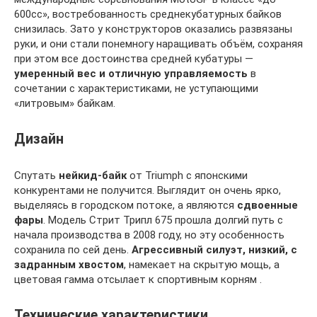
600сс», востребованность среднекубатурных байков
снизилась. Зато у конструкторов оказались развязаны
руки, и они стали понемногу наращивать объём, сохраняя
при этом все достоинства средней кубатуры —
умеренный вес и отличную управляемость
в
сочетании с характеристиками, не уступающими
«литровым» байкам.
Дизайн
Спутать
нейкид-байк
от Triumph с японскими
конкурентами не получится. Выглядит он очень ярко,
выделяясь в городском потоке, а являются
сдвоенные
фары
. Модель Стрит Трипл 675 прошла долгий путь с
начала производства в 2008 году, но эту особенность
сохранила по сей день.
Агрессивный силуэт, низкий, с
задранным хвостом
, намекает на скрытую мощь, а
цветовая гамма отсылает к спортивным корням .
Технические характеристики