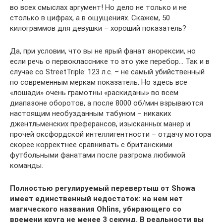
во всех смыслах аргумент! Но дело не только и не
столько в цифрах, а в ощущениях. Скажем, 50
килограммов для девушки – хороший показатель?
Да, при условии, что вы не ярый фанат анорексии, но
если речь о первокласснике то это уже перебор… Так и в
случае со StreetTriple: 123 л.с. – не самый убийственный
по современным меркам показатель. Но здесь все
«лошади» очень грамотны «раскиданы» во всем
диапазоне оборотов, а после 8000 об/мин взрываются
настоящим необузданным табуном – никаких
джентльменских преферансов, изысканных манер и
прочей оксфордской интеллигентности – отдачу мотора
скорее корректнее сравнивать с британскими
футбольными фанатами после разгрома любимой
команды.
Полностью регулируемый перевертыш от Showa
имеет единственный недостаток: на нем нет
магического названия Ohlins, убирающего со
времени круга не менее 3 секунд. В реальности вы