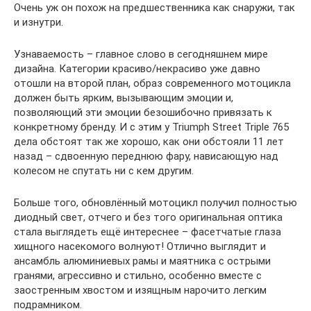
Очень уж он похож на предшественника как снаружи, так
и изнутри.
Узнаваемость – главное слово в сегодняшнем мире
дизайна. Категории красиво/некрасиво уже давно
отошли на второй план, образ современного мотоцикла
должен быть ярким, вызывающим эмоции и,
позволяющий эти эмоции безошибочно привязать к
конкретному бренду. И с этим у Triumph Street Triple 765
дела обстоят так же хорошо, как они обстояли 11 лет
назад – сдвоенную переднюю фару, нависающую над
колесом не спутать ни с кем другим.
Больше того, обновлённый мотоцикл получил полностью
диодный свет, отчего и без того оригинальная оптика
стала выглядеть ещё интереснее – фасетчатые глаза
хищного насекомого волнуют! Отлично выглядит и
ансамбль алюминиевых рамы и маятника с острыми
гранями, агрессивно и стильно, особенно вместе с
заостренным хвостом и изящным нарочито легким
подрамником.