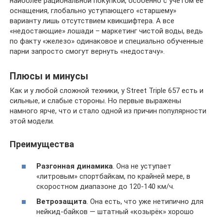
наиболее рациональной покупкой, особенно с учетом ее
оснащения, глобально уступающего «старшему»
варианту лишь отсутствием квикшифтера. А все
«недостающие» лошади – маркетинг чистой воды, ведь
по факту «железо» одинаковое и специально обученные
парни запросто смогут вернуть «недостачу».
Плюсы и минусы
Как и у любой сложной техники, у Street Triple 657 есть и
сильные, и слабые стороны. Но первые выражены
намного ярче, что и стало одной из причин популярности
этой модели.
Преимущества
Разгонная динамика
. Она не уступает
«литровым» спортбайкам, по крайней мере, в
скоростном диапазоне до 120-140 км/ч.
Ветрозащита
. Она есть, что уже нетипично для
нейкид-байков — штатный «козырёк» хорошо