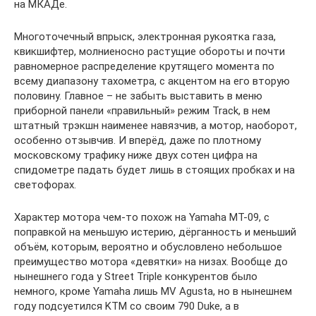
на МКАДе.
Многоточечный впрыск, электронная рукоятка газа,
квикшифтер, молниеносно растущие обороты и почти
равномерное распределение крутящего момента по
всему диапазону тахометра, с акцентом на его вторую
половину. Главное – не забыть выставить в меню
приборной панели «правильный» режим Track, в нем
штатный трэкшн наименее навязчив, а мотор, наоборот,
особенно отзывчив. И вперёд, даже по плотному
московскому трафику ниже двух сотен цифра на
спидометре падать будет лишь в стоящих пробках и на
светофорах.
Характер мотора чем-то похож на Yamaha МТ-09, с
поправкой на меньшую истерию, дёрганность и меньший
объём, которым, вероятно и обусловлено небольшое
преимущество мотора «девятки» на низах. Вообще до
нынешнего года у Street Triple конкурентов было
немного, кроме Yamaha лишь MV Agusta, но в нынешнем
году подсуетился KTM со своим 790 Duke, а в