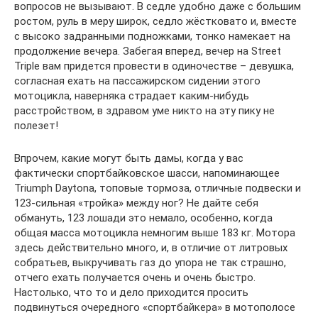
вопросов не вызывают. В седле удобно даже с большим
ростом, руль в меру широк, седло жёстковато и, вместе
с высоко задранными подножками, тонко намекает на
продолжение вечера. Забегая вперед, вечер на Street
Triple вам придется провести в одиночестве – девушка,
согласная ехать на пассажирском сидении этого
мотоцикла, наверняка страдает каким-нибудь
расстройством, в здравом уме никто на эту пику не
полезет!
Впрочем, какие могут быть дамы, когда у вас
фактически спортбайковское шасси, напоминающее
Triumph Daytona, топовые тормоза, отличные подвески и
123-сильная «тройка» между ног? Не дайте себя
обмануть, 123 лошади это немало, особенно, когда
общая масса мотоцикла немногим выше 183 кг. Мотора
здесь действительно много, и, в отличие от литровых
собратьев, выкручивать газ до упора не так страшно,
отчего ехать получается очень и очень быстро.
Настолько, что то и дело приходится просить
подвинуться очередного «спортбайкера» в мотополосе