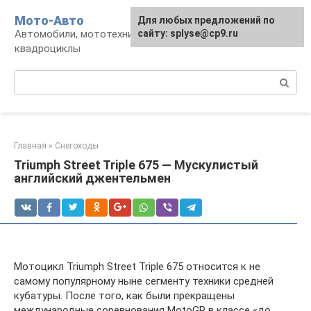
Перейти
Мото-Авто
Для любых предложений по
к
Автомобили, мототехника, снегоходы,
сайту: splyse@cp9.ru
контенту
квадроциклы
Поиск:
Главная
»
Снегоходы
Triumph Street Triple 675 — Мускулистый
английский джентельмен
Мотоцикл Triumph Street Triple 675 относится к не
самому популярному ныне сегменту техники средней
кубатуры. После того, как были прекращены
международные соревнования MotoGP в классе «до