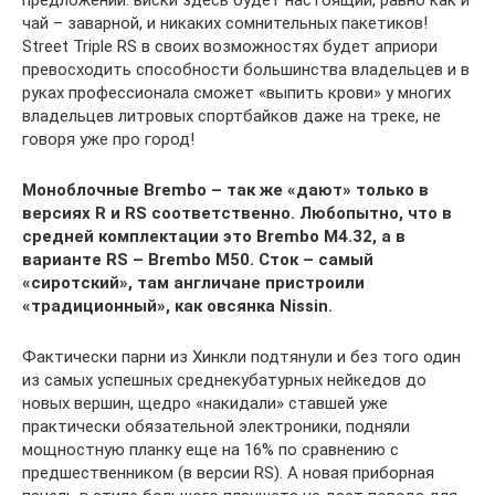
предложений: виски здесь будет настоящий, равно как и
чай – заварной, и никаких сомнительных пакетиков!
Street Triple RS в своих возможностях будет априори
превосходить способности большинства владельцев и в
руках профессионала сможет «выпить крови» у многих
владельцев литровых спортбайков даже на треке, не
говоря уже про город!
Моноблочные Brembo – так же «дают» только в
версиях R и RS соответственно. Любопытно, что в
средней комплектации это Brembo M4.32, а в
варианте RS – Brembo M50. Сток – самый
«сиротский», там англичане пристроили
«традиционный», как овсянка Nissin.
Фактически парни из Хинкли подтянули и без того один
из самых успешных среднекубатурных нейкедов до
новых вершин, щедро «накидали» ставшей уже
практически обязательной электроники, подняли
мощностную планку еще на 16% по сравнению с
предшественником (в версии RS). А новая приборная