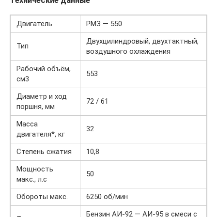
Технические данные
Двигатель
РМЗ — 550
Двухцилиндровый, двухтактный,
Тип
воздушного охлаждения
Рабочий объём,
553
см3
Диаметр и ход
72 / 61
поршня, мм
Масса
32
двигателя*, кг
Степень сжатия
10,8
Мощность
50
макс., л.с
Обороты макс.
6250 об/мин
Бензин АИ-92 — АИ-95 в смеси с