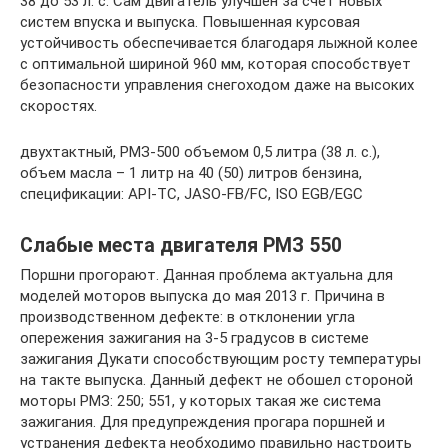
38 до 53 л. с. Сам двигатель улучшен за счет новых
систем впуска и выпуска. Повышенная курсовая
устойчивость обеспечивается благодаря лыжной колее
с оптимальной шириной 960 мм, которая способствует
безопасности управления снегоходом даже на высоких
скоростях.
двухтактный, РМЗ-500 объемом 0,5 литра (38 л. с.),
объем масла – 1 литр на 40 (50) литров бензина,
спецификации: API-TC, JASO-FB/FC, ISO EGB/EGC
Слабые места двигателя РМЗ 550
Поршни прогорают. Данная проблема актуальна для
моделей моторов выпуска до мая 2013 г. Причина в
производственном дефекте: в отклонении угла
опережения зажигания на 3-5 градусов в системе
зажигания Дукати способствующим росту температуры
на такте выпуска. Данный дефект не обошел стороной
моторы РМЗ: 250; 551, у которых такая же система
зажигания. Для предупреждения прогара поршней и
устранения дефекта необходимо правильно настроить