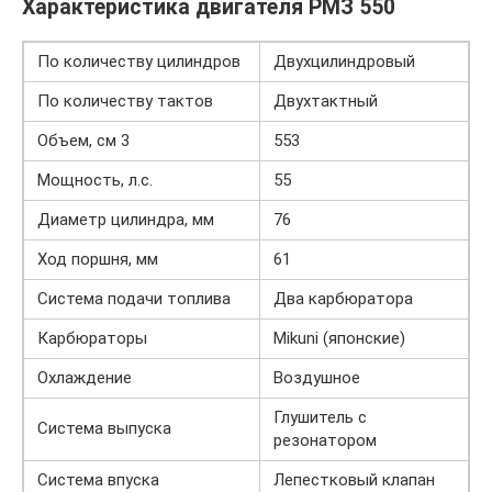
Характеристика двигателя РМЗ 550
По количеству цилиндров
Двухцилиндровый
По количеству тактов
Двухтактный
Объем, см 3
553
Мощность, л.с.
55
Диаметр цилиндра, мм
76
Ход поршня, мм
61
Система подачи топлива
Два карбюратора
Карбюраторы
Mikuni (японские)
Охлаждение
Воздушное
Глушитель с
Система выпуска
резонатором
Система впуска
Лепестковый клапан