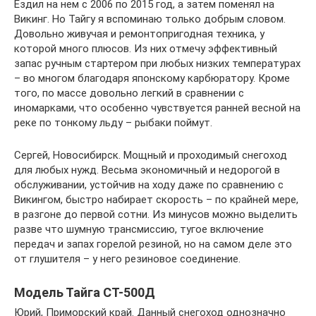
Ездил на нем с 2006 по 2015 год, а затем поменял на
Викинг. Но Тайгу я вспоминаю только добрым словом.
Довольно живучая и ремонтопригодная техника, у
которой много плюсов. Из них отмечу эффективный
запас ручным стартером при любых низких температурах
– во многом благодаря японскому карбюратору. Кроме
того, по массе довольно легкий в сравнении с
иномарками, что особенно чувствуется ранней весной на
реке по тонкому льду – рыбаки поймут.
Сергей, Новосибирск. Мощный и проходимый снегоход
для любых нужд. Весьма экономичный и недорогой в
обслуживании, устойчив на ходу даже по сравнению с
Викингом, быстро набирает скорость – по крайней мере,
в разгоне до первой сотни. Из минусов можно выделить
разве что шумную трансмиссию, тугое включение
передач и запах горелой резиной, но на самом деле это
от глушителя – у него резиновое соединение.
Модель Тайга СТ-500Д
Юрий, Приморский край. Данный снегоход однозначно