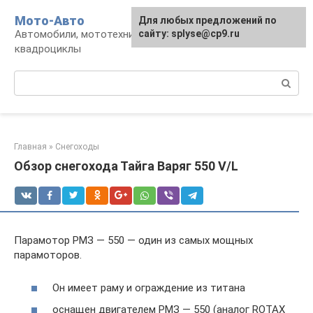
Перейти
Мото-Авто
Для любых предложений по
к
Автомобили, мототехника, снегоходы,
сайту: splyse@cp9.ru
контенту
квадроциклы
Поиск:
Главная
»
Снегоходы
Обзор снегохода Тайга Варяг 550 V/L
Парамотор РМЗ — 550 — один из самых мощных
парамоторов.
Он имеет раму и ограждение из титана
оснащен двигателем РМЗ — 550 (аналог ROTAX