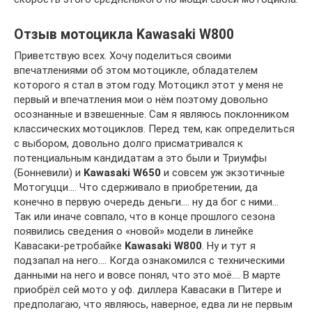
Отзыв мотоцикла Kawasaki W800
Приветствую всех. Хочу поделиться своими
впечатлениями об этом мотоцикле, обладателем
которого я стал в этом году. Мотоцикл этот у меня не
первый и впечатления мои о нём поэтому довольно
осознанные и взвешенные. Сам я являюсь поклонником
классических мотоциклов. Перед тем, как определиться
с выбором, довольно долго присматривался к
потенциальным кандидатам а это были и Триумфы
(Бонневили) и
Kawasaki W650
и совсем уж экзотичные
Мотогуцци…. Что сдерживало в приобретении, да
конечно в первую очередь деньги…. ну да бог с ними…
Так или иначе совпало, что в конце прошлого сезона
появились сведения о «новой» модели в линейке
Кавасаки-ретробайке
Kawasaki W800
. Ну и тут я
подзапал на него…. Когда ознакомился с техническими
данными на него и вовсе понял, что это моё…. В марте
приобрёл сей мото у оф. диллера Кавасаки в Питере и
предполагаю, что являюсь, наверное, едва ли не первым