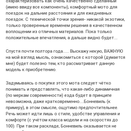
охарактеризовать как очень качественно сделанный
(имею ввиду все компоненты), комфортный мото для
поездок на дальние расстояния и для ежедневных
поездок. С технической точки зрения- никакой экзотики,
только проверенные временем решения в качественном
воплощении из отличных материалов. Пока только
положительные впечатления, а дальше видно будет….
Спустя почти полтора года……. Выскажу некую, ВАЖНУЮ
на мой взгляд мысль, ознакомиться с которой (думается
мне) будет полезно тем, кто рассматривает данную
модель к приобретению.
Задумываясь о покупке этого мота следует чётко
понимать и представлять, что какая-либо динамичная
(по меркам современности) езда будет в принципе
невозможна, даже кратковременно…..Бонневиль (к
примеру), в этом смысле, ощутимо предпочтительнее.
Речь может идти лишь о стиле, удобстве управления и
комфорте (с учётом класса модели и на скоростях до
100). При таком раскладе, Бонневиль оказывается не