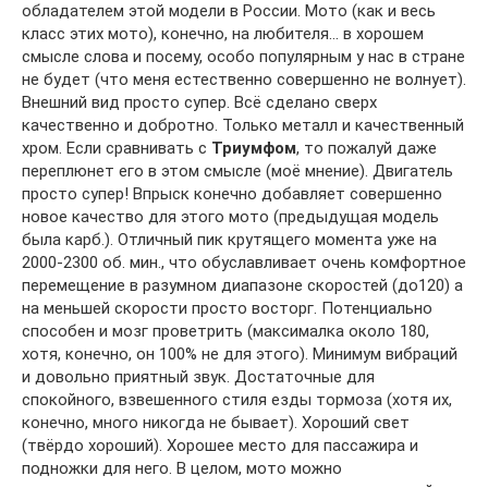
обладателем этой модели в России. Мото (как и весь
класс этих мото), конечно, на любителя… в хорошем
смысле слова и посему, особо популярным у нас в стране
не будет (что меня естественно совершенно не волнует).
Внешний вид просто супер. Всё сделано сверх
качественно и добротно. Только металл и качественный
хром. Если сравнивать с
Триумфом
, то пожалуй даже
переплюнет его в этом смысле (моё мнение). Двигатель
просто супер! Впрыск конечно добавляет совершенно
новое качество для этого мото (предыдущая модель
была карб.). Отличный пик крутящего момента уже на
2000-2300 об. мин., что обуславливает очень комфортное
перемещение в разумном диапазоне скоростей (до120) а
на меньшей скорости просто восторг. Потенциально
способен и мозг проветрить (максималка около 180,
хотя, конечно, он 100% не для этого). Минимум вибраций
и довольно приятный звук. Достаточные для
спокойного, взвешенного стиля езды тормоза (хотя их,
конечно, много никогда не бывает). Хороший свет
(твёрдо хороший). Хорошее место для пассажира и
подножки для него. В целом, мото можно