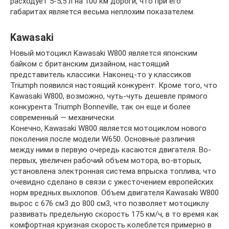
расходует 5-5,5 л на 100 км дороги, что при его
габаритах является весьма неплохим показателем.
Kawasaki
Новый мотоцикл Kawasaki W800 является японским
байком с британским дизайном, настоящий
представитель классики. Наконец-то у классиков
Triumph появился настоящий конкурент. Кроме того, что
Kawasaki W800, возможно, чуть-чуть дешевле прямого
конкурента Triumph Bonneville, так он еще и более
современный — механически.
Конечно, Kawasaki W800 является мотоциклом нового
поколения после модели W650. Основные различия
между ними в первую очередь касаются двигателя. Во-
первых, увеличен рабочий объем мотора, во-вторых,
установлена электронная система впрыска топлива, что
очевидно сделано в связи с ужесточением европейских
норм вредных выхлопов. Объем двигателя Kawasaki W800
вырос с 676 см3 до 800 см3, что позволяет мотоциклу
развивать предельную скорость 175 км/ч, в то время как
комфортная круизная скорость колеблется примерно в