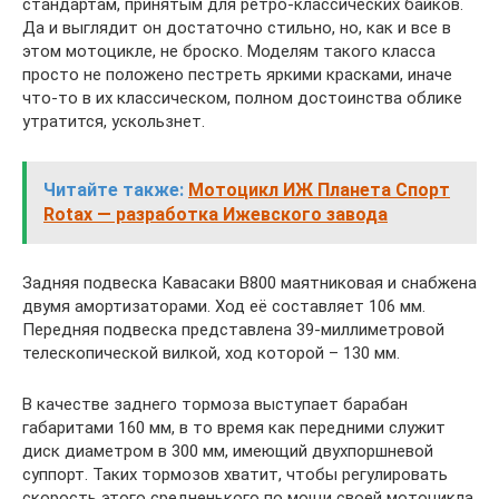
стандартам, принятым для ретро-классических байков.
Да и выглядит он достаточно стильно, но, как и все в
этом мотоцикле, не броско. Моделям такого класса
просто не положено пестреть яркими красками, иначе
что-то в их классическом, полном достоинства облике
утратится, ускользнет.
Читайте также:
Мотоцикл ИЖ Планета Спорт
Rotax — разработка Ижевского завода
Задняя подвеска Кавасаки В800 маятниковая и снабжена
двумя амортизаторами. Ход её составляет 106 мм.
Передняя подвеска представлена 39-миллиметровой
телескопической вилкой, ход которой – 130 мм.
В качестве заднего тормоза выступает барабан
габаритами 160 мм, в то время как передними служит
диск диаметром в 300 мм, имеющий двухпоршневой
суппорт. Таких тормозов хватит, чтобы регулировать
скорость этого средненького по мощи своей мотоцикла.