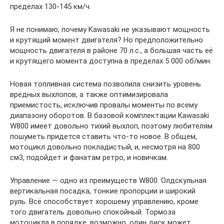
пределах 130-145 км/ч.
Я не понимаю, почему Kawasaki не указывают мощность
и крутящий момент двигателя? Но предположительно
мощность двигателя в районе 70 л.с., а большая часть её
и крутящего момента доступна в пределах 5 000 об/мин.
Новая топливная система позволила снизить уровень
вредных выхлопов, а также оптимизировала
приемистость, исключив провалы моменты по всему
диапазону оборотов. В базовой комплектации Kawasaki
W800 имеет довольно тихий выхлоп, поэтому любителям
пошуметь придется ставить что-то новое. В общем,
мотоцикл довольно покладистый, и, несмотря на 800
см3, подойдет и фанатам ретро, и новичкам.
Управление — одно из преимуществ W800. Олдскульная
вертикальная посадка, тонкие пропорции и широкий
руль. Всё способствует хорошему управлению, кроме
того двигатель довольно спокойный. Тормоза
мотоцикла в порядке, возможно, один диск может