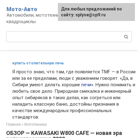
Перейти
Мото-Авто
Для любых предложений по
к
Автомобили, мототехника, снегоходы,
сайту: splyse@cp9.ru
контенту
квадроциклы
Поиск:
купить отопительную печь
Я просто знаю, что там, где появляется TMF — в России
или за ее пределами, люди с уважением говорят: «Да, в
Сибири умеют делать хорошие
печи
». Нужно понимать и
любить свое дело. Природная смекалка и инженерный
опыт сибиряков в таких делах, как согреться или
наладить классную баню, достойны признания в
качестве международных профессиональных
стандартов.
Главная
»
Мототехника
ОБЗОР — KAWASAKI W800 CAFE — новая эра