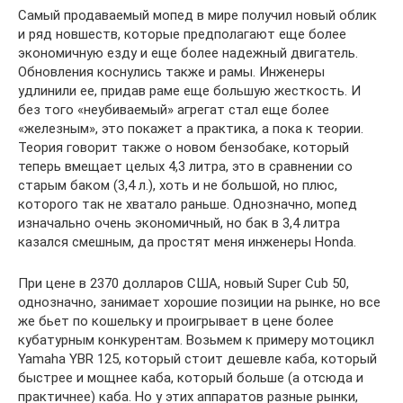
Самый продаваемый мопед в мире получил новый облик
и ряд новшеств, которые предполагают еще более
экономичную езду и еще более надежный двигатель.
Обновления коснулись также и рамы. Инженеры
удлинили ее, придав раме еще большую жесткость. И
без того «неубиваемый» агрегат стал еще более
«железным», это покажет а практика, а пока к теории.
Теория говорит также о новом бензобаке, который
теперь вмещает целых 4,3 литра, это в сравнении со
старым баком (3,4 л.), хоть и не большой, но плюс,
которого так не хватало раньше. Однозначно, мопед
изначально очень экономичный, но бак в 3,4 литра
казался смешным, да простят меня инженеры Honda.
При цене в 2370 долларов США, новый Super Cub 50,
однозначно, занимает хорошие позиции на рынке, но все
же бьет по кошельку и проигрывает в цене более
кубатурным конкурентам. Возьмем к примеру мотоцикл
Yamaha YBR 125, который стоит дешевле каба, который
быстрее и мощнее каба, который больше (а отсюда и
практичнее) каба. Но у этих аппаратов разные рынки,