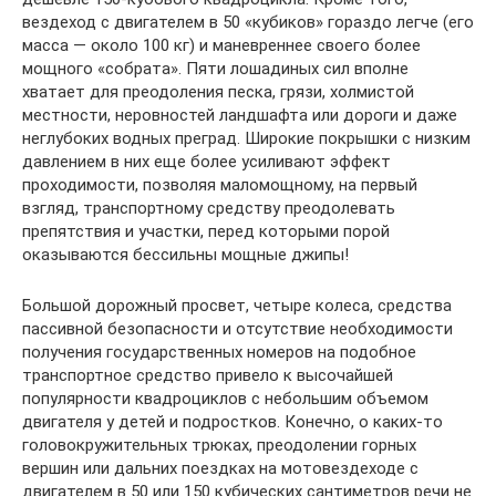
вездеход с двигателем в 50 «кубиков» гораздо легче (его
масса — около 100 кг) и маневреннее своего более
мощного «собрата». Пяти лошадиных сил вполне
хватает для преодоления песка, грязи, холмистой
местности, неровностей ландшафта или дороги и даже
неглубоких водных преград. Широкие покрышки с низким
давлением в них еще более усиливают эффект
проходимости, позволяя маломощному, на первый
взгляд, транспортному средству преодолевать
препятствия и участки, перед которыми порой
оказываются бессильны мощные джипы!
Большой дорожный просвет, четыре колеса, средства
пассивной безопасности и отсутствие необходимости
получения государственных номеров на подобное
транспортное средство привело к высочайшей
популярности квадроциклов с небольшим объемом
двигателя у детей и подростков. Конечно, о каких-то
головокружительных трюках, преодолении горных
вершин или дальних поездках на мотовездеходе с
двигателем в 50 или 150 кубических сантиметров речи не