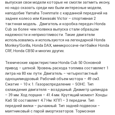
выпуская свои модели которые не смогли затмить икону,
но надо сказать среди них были интересные модели,
наподобие Yamaha Townmate с карданной передачей на
заднее колесо или Kawasaki Victor – спортивная 2
тактнная модель . Двигатель и коробка передач Honda
Cub за более чем полвека выпуска стали образцом
надежности и неприхотливости. Такие двигатели
использовались и используются на легендарной Honda
Monkey/Gorilla, Honda DAX, миникроссаче-питбайке Honda
CRF, Honda CB50 и многих других.
Технические характеристики Honda Cub 50 Основной
привод – цепной. Уровень расхода топлива составляет 1
литра на 80 км. пути. Двигатель – четырехтактный
одноцилиндровый. Рабочий объем мотора – 49 см3.
Сжатие – 10 к 1. Газораспределение – SOHC. Тип
охлаждения двигателя – воздушный. Диаметр цилиндра
– 39 мм. Ход поршня – 41.4 мм. Крутящий момент Хонды
Каб 50 составляет 4.7 Нм. КПП – 3 передачи. Тип
передней вилки – рычажный. Тип задней подвески –
маятниковый с парой амортизаторов. Тормозная