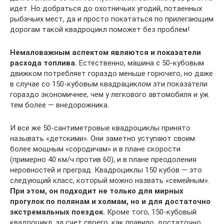
идет. Но добраться до охотничьих угодий, потаенных
рыбачьих мест, да и просто покататься по прилегающим
дорогам такой квадроцикл поможет без проблем!
Немаловажным аспектом являются и показатели
расхода топлива.
Естественно, машина с 50-кубовым
движком потребляет гораздо меньше горючего, но даже
в случае со 150-кубовым квадрациклом эти показатели
гораздо экономичнее, чем у легкового автомобиля и уж
тем более — внедорожника.
И все же 50-сантиметровые квадроциклы принято
называть «детскими». Они заметно уступают своим
более мощным «сородичам» и в плане скорости
(примерно 40 км/ч против 60), и в плане преодоления
неровностей и преград. Квадроциклы 150 кубов — это
следующий класс, который можно назвать «семейным».
При этом, он подходит не только для мирных
прогулок по полянам и холмам, но и для достаточно
экстремальных поездок.
Кроме того, 150-кубовый
квадроцикл, за счет своего, как правило, достаточно