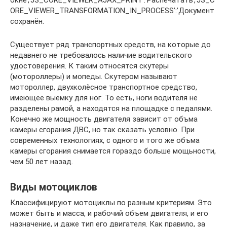
окне’,’JS_CORE_VIEWER_AJAX_PRINT’:’Распечатать’,’JS_C
ORE_VIEWER_TRANSFORMATION_IN_PROCESS’:’Документ
сохранён.
Существует ряд транспортных средств, на которые до
недавнего не требовалось наличие водительского
удостоверения. К таким относятся скутеры
(мотороллеры) и мопеды. Скутером называют
мотороллер, двухколёсное транспортное средство,
имеющее выемку для ног. То есть, ноги водителя не
разделены рамой, а находятся на площадке с педалями.
Конечно же мощность двигателя зависит от объма
камеры сгорания ДВС, но так сказать условно. При
современных технологиях, с одного и того же объма
камеры сгорания снимается гораздо больше мощьности,
чем 50 лет назад.
Виды мотоциклов
Классифицируют мотоциклы по разным критериям. Это
может быть и масса, и рабочий объем двигателя, и его
назначение, и даже тип его двигателя. Как правило, за