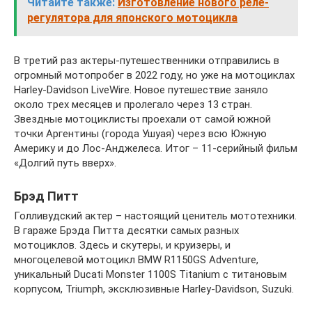
Читайте также:
Изготовление нового реле-
регулятора для японского мотоцикла
В третий раз актеры-путешественники отправились в
огромный мотопробег в 2022 году, но уже на мотоциклах
Harley-Davidson LiveWire. Новое путешествие заняло
около трех месяцев и пролегало через 13 стран.
Звездные мотоциклисты проехали от самой южной
точки Аргентины (города Ушуая) через всю Южную
Америку и до Лос-Анджелеса. Итог – 11-серийный фильм
«Долгий путь вверх».
Брэд Питт
Голливудский актер – настоящий ценитель мототехники.
В гараже Брэда Питта десятки самых разных
мотоциклов. Здесь и скутеры, и круизеры, и
многоцелевой мотоцикл BMW R1150GS Adventure,
уникальный Ducati Monster 1100S Titanium с титановым
корпусом, Triumph, эксклюзивные Нarley-Davidson, Suzuki.