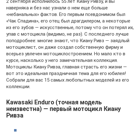
2 сентября исполнилось 55 лет Киану Ривзу, и вы
наверняка и без нас узнали о нем еще больше
«небанальных» фактов. Его первым псевдонимом был
«Чак Спадина», его отец был драгдилером, а некоторые
из его зубов — искусственные, потому что он потерял их,
упав с мотоцикла (видимо, не раз). С последнего лучше
поподробнее: многие знают, что Киану Ривз — заядлый
мотоциклист, он даже создал собственную фирму и
всерьез увлечен мотоциклостроением. Но мало кто в
курсе, насколько у него замечательная коллекция.
Мотоциклы Киану Ривза, главная страсть его жизни —
вот это идеальная праздничная тема для его юбилея!
Собрали для вас 15 самых любопытных моделей из его
коллекции.
Kawasaki Enduro (точная модель
неизвестна) — первый мотоцикл Киану
Ривза