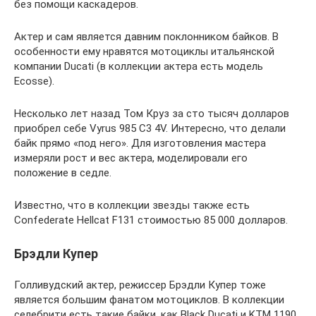
без помощи каскадеров.
Актер и сам является давним поклонником байков. В
особенности ему нравятся мотоциклы итальянской
компании Ducati (в коллекции актера есть модель
Ecosse).
Несколько лет назад Том Круз за сто тысяч долларов
приобрел себе Vyrus 985 C3 4V. Интересно, что делали
байк прямо «под него». Для изготовления мастера
измеряли рост и вес актера, моделировали его
положение в седле.
Известно, что в коллекции звезды также есть
Confederate Hellcat F131 стоимостью 85 000 долларов.
Брэдли Купер
Голливудский актер, режиссер Брэдли Купер тоже
является большим фанатом мотоциклов. В коллекции
селебрити есть такие байки, как Black Ducati и KTM 1190