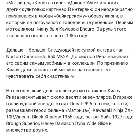
«Матрице», «Константине», «Джоне Уике» и многих
других культовых картинах. В интервью он неоднократно
признавался в любви «байкерскому» образу жизни, в
который он погрузился с головой еще ребенком. Первым
мотоциклом Киану был Kawasaki Enduro. За руль этого
«железного коня» он сел в 1986 году.
Дальше – больше! Следующей покупкой актера стал
Norton Commando 850 MK2A. До сих пор Ривз называет
его своим самым любимым в коллекции. По признанию
Киану, даже запах этой машины заставляет его
чувствовать себя счастливым.
На сегодняшний день коллекция мотоциклов Киану
Ривза насчитывает около десяти экземпляров. В гараже
голливудской звезды стоят Ducati 996 (на нем, кстати,
разъезжали герои фильма «Матрица»), Kawasaki Ninja ZX-
10R,Vincent Black Shadow 1955 года, ретро-байк 1927 года
Brough Superior, Harley Davidson Dyna Wide Glide и
множество других.