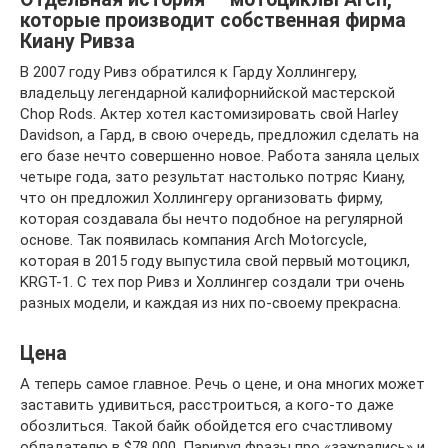
которые производит собственная фирма
Киану Ривза
В 2007 году Ривз обратился к Гарду Холлингеру,
владельцу легендарной калифорнийской мастерской
Chop Rods. Актер хотел кастомизировать свой Harley
Davidson, а Гард, в свою очередь, предложил сделать на
его базе нечто совершенно новое. Работа заняла целых
четыре года, зато результат настолько потряс Киану,
что он предложил Холлингеру организовать фирму,
которая создавала бы нечто подобное на регулярной
основе. Так появилась компания Arch Motorcycle,
которая в 2015 году выпустила свой первый мотоцикл,
KRGT-1. С тех пор Ривз и Холлингер создали три очень
разных модели, и каждая из них по-своему прекрасна.
Цена
А теперь самое главное. Речь о цене, и она многих может
заставить удивиться, расстроиться, а кого-то даже
обозлиться. Такой байк обойдется его счастливому
обладателю в $78 000. Парируя фразы про «зажрались» и