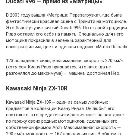
Ducati 996 — прямо из «Матрицы»
В 2003 году вышла «Матрица: Перезагрузка», где была
фантастически красивая сцена с Тринити на мотоцикле.
Это был футуристичный Ducati 996. По старой традиции
Ривз оставил его себе на память. Специально для него
мотоцикл покрасили в зеленый, характерный для
палитры фильма, цвет и сделали подпись «Matrix Reload».
123 лошадиных силы, максимальная скорость 270 км/ч
(хотя сам Киану Ривз признается, что никогда не
разгонялся до максимума) — машина, достойная Нео.
Kawasaki Ninja ZX-10R
Kawasaki Ninja ZX-10R
—
один из самых любимых
предметов в коллекции Киану Ривза. Он любит его
настолько, что предательски разъезжает на нем даже
по гаражу своих родных мотоциклов, сделанных его
собственной фирмой Arch. Максимальная скорость —
290 км/ч, мощность — 167 лошадиных сил. В общем, в