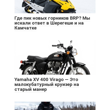
Где пик новых горников BRP? Мы
искали ответ в Шерегеше и на
Камчатке
Yamaha XV 400 Virago — Это
малокубатурный круизер на
старый манер