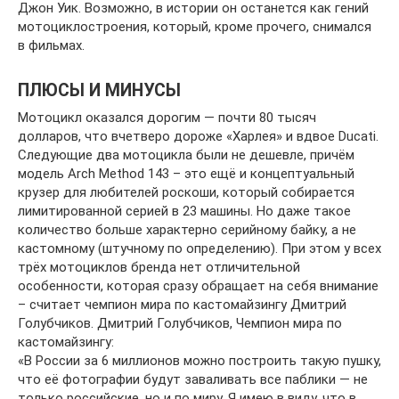
Джон Уик. Возможно, в истории он останется как гений
мотоциклостроения, который, кроме прочего, снимался
в фильмах.
ПЛЮСЫ И МИНУСЫ
Мотоцикл оказался дорогим — почти 80 тысяч
долларов, что вчетверо дороже «Харлея» и вдвое Ducati.
Следующие два мотоцикла были не дешевле, причём
модель Аrch Method 143 – это ещё и концептуальный
крузер для любителей роскоши, который собирается
лимитированной серией в 23 машины. Но даже такое
количество больше характерно серийному байку, а не
кастомному (штучному по определению). При этом у всех
трёх мотоциклов бренда нет отличительной
особенности, которая сразу обращает на себя внимание
– считает чемпион мира по кастомайзингу Дмитрий
Голубчиков. Дмитрий Голубчиков, Чемпион мира по
кастомайзингу:
«В России за 6 миллионов можно построить такую пушку,
что её фотографии будут заваливать все паблики — не
только российские, но и по миру. Я имею в виду, что в