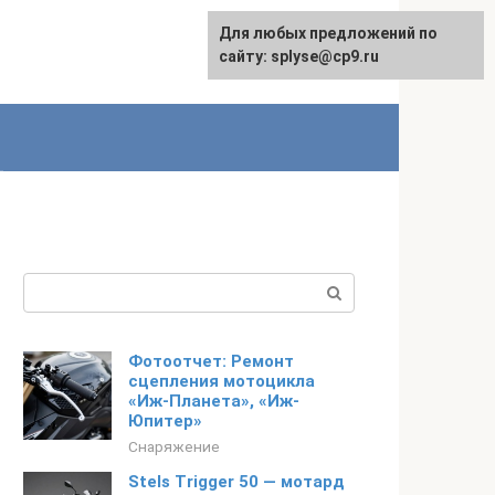
Для любых предложений по
сайту: splyse@cp9.ru
Поиск:
Фотоотчет: Ремонт
сцепления мотоцикла
«Иж-Планета», «Иж-
Юпитер»
Снаряжение
Stels Trigger 50 — мотард