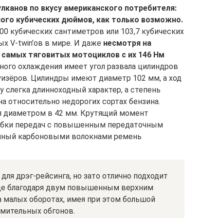
улканов по вкусу американского потребителя:
 много кубических дюймов, как только возможно.
00 кубических сантиметров или 103,7 кубических
ых V-twin’ов в мире. И даже
несмотря на
з самых тяговитых мотоциклов с их 146 Нм
яного охлаждения имеет угол развала цилиндров
руизёров. Цилиндры имеют диаметр 102 мм, а ход
у слегка длинноходный характер, а степень
на относительно недорогих сортах бензина.
я диаметром в 42 мм. Крутящий момент
обки передач с повышенным передаточным
енный карбоновыми волокнами ремень
 для дрэг-рейсинга, но зато отлично подходит
 где благодаря двум повышенным верхним
а малых оборотах, имея при этом большой
емительных обгонов.