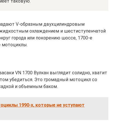
имеет таковую.
бладают V-образным двухцилиндровым
 жидкостным охлаждением и шестиступенчатой
круг города или покорению шоссе, 1700-е
 мотоциклы.
асаки VN 1700 Вулкан выглядит солидно, хватит
 этом убедиться. Это громадный мотоцикл со
осадкой и объемным баком.
оциклы 1990-х, которые не уступают