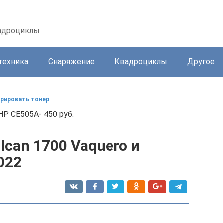
вадроциклы
техника
Снаряжение
Квадроциклы
Другое
норировать тонер
HP CE505A- 450 руб.
lcan 1700 Vaquero и
022