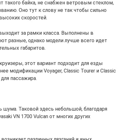
т такого байка, не снабжен ветровым стеклом,
ванию. Оно тут к слову не так чтобы сильно
 высоких скоростей.
выходит за рамки класса. Выполнены в
ют разные, однако модели лучше всего идет
тельных габаритов.
 круизеры, этот вариант подходит для езды
ее модификации Voyager, Classic Tourer и Classic
 для пассажира.
ь шума. Таковой здесь небольшой, благодаря
saki VN 1700 Vulcan от многих других
 возникает различных лязганий и иных