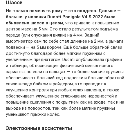
Шасси
Но только поменять раму — это полдела. Дальше —
больше: у новинки Ducati Panigale V4 S 2022 было
обновлено шасси в целом
, что привело к повышению
центра масс на 5 мм. Это стало результатом подъёма
переда (или опускания вилки) на 4 мм. Задний
амортизатор сам по себе стал длиннее на 2 мм, а рычаги
подвески — на 5 мм короче. Ещё больше обратной связи
достигнуто благодаря более мягким пружинам с
увеличенным преднатягом. Ducati опубликовала графики
и таблицы, объясняющие физический смысл нового
варианта, но если на пальцах — то более мягкие пружины
обеспечивают больший ход подвески и больше обратной
связи между байком и райдером, что приводит к
улучшению контроля при любых углах наклона, а также
обеспечивает улучшенное сглаживание неровностей и
повышение сцепления с покрытием как на входе, так и на
выходе из поворотов, так как более мягкие пружины
уменьшают прыжки колёс.
Электронные ассистенты