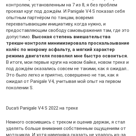
контролем, установленным на 7 из 8, я без проблем
проехал круг под дождём. И Panigale V4 S показал себя
опытным партнёром по танцам, вовремя
перехватывающим инициативу, когда нужно, и
предоставляющим свободу самовыражения там, где это
допустимо.
Высокая степень вмешательства
трекшн-контроля минимизировала проскальзывание
колёс по мокрому асфальту, а мягкий характер
режима двигателя позволил мне быстро освоиться.
В итоге, мои первые круги на новом байке, новом треке и
под дождём оказались совсем не такими, как я ожидал…
Это было легко и приятно, совершенно не так, как я
ожидал от Panigale V4, учитывая мой опыт на первом
поколении S.
Ducati Panigale V4 S 2022 на треке
Немного освоившись с треком и оценив держак, я стал
уделять больше внимания собственным ощущениям от
мотоцикла. И хотя наверняка сказать не удалось из-за