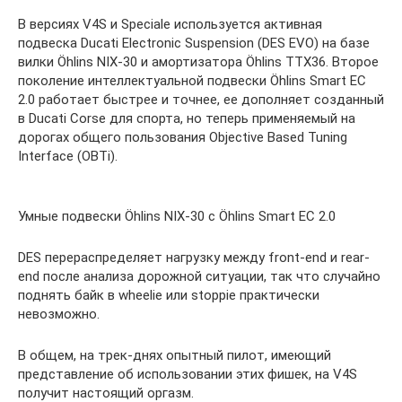
В версиях V4S и Speciale используется активная
подвеска Ducati Electronic Suspension (DES EVO) на базе
вилки Öhlins NIX-30 и амортизатора Öhlins TTX36. Второе
поколение интеллектуальной подвески Öhlins Smart EC
2.0 работает быстрее и точнее, ее дополняет созданный
в Ducati Corse для спорта, но теперь применяемый на
дорогах общего пользования Objective Based Tuning
Interface (OBTi).
Умные подвески Öhlins NIX-30 с Öhlins Smart EC 2.0
DES перераспределяет нагрузку между front-end и rear-
end после анализа дорожной ситуации, так что случайно
поднять байк в wheelie или stoppie практически
невозможно.
В общем, на трек-днях опытный пилот, имеющий
представление об использовании этих фишек, на V4S
получит настоящий оргазм.