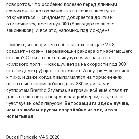
поворотов, что особенно полезно перед длинным
прямиком, на котором можно включать шестую и
открываться — спидометр добирается до 290 и
отключается, достигнув 300 (благодарите за это
законников). И всё это, напомню, под дождём!
Помните, я говорил, что обтекатель Panigale V4 S
создаёт «экран», закрывающий райдера от набегающего
потока? Стоит только высунуться из-за этого
«силового поля» — как шум ветра на скорости под 300
(по спидометру) просто оглушает. А внутри — спокойно
и тихо, и даже когда я выпрямлялся на торможениях
(легко выполняемых благодаря 330-м дискам и
суппортам Brembo Stylema), ветровик всё ещё отводит
достаточно ветра вокруг и над райдером, так, что не
чувствуешь себя парусом.
Ветрозащита здесь лучше,
чем на любом другом спортбайке из тех, что я
испытывал.
Ducati Panigale V4 S 2020