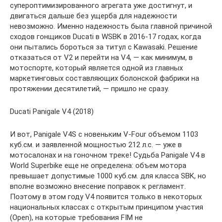
супероптимизированного агрегата уже достигнут, и
двигаться дальше без ущерба для надежности
невозможно. Именно надежность была главной причиной
сходов гонщиков Ducati в WSBK в 2016-17 годах, когда
они пытались бороться за титул с Kawasaki. Решение
отказаться от V2 и перейти на V4, — как минимум, в
мотоспорте, который является одной из главных
маркетинговых составляющих болонской фабрики на
протяжении десятилетий, — пришло не сразу.
Ducati Panigale V4 (2018)
И вот, Panigale V4S с новеньким V-Four объемом 1103
куб.см. и заявленной мощностью 212 л.с. — уже в
мотосалонах и на гоночном треке! Судьба Panigale V4 в
World Superbike еще не определена: объем мотора
превышает допустимые 1000 куб.см. для класса SBK, но
вполне возможно внесение поправок к регламент.
Поэтому в этом году V4 появится только в некоторых
национальных классах с открытым принципом участия
(Open), на которые требования FIM не