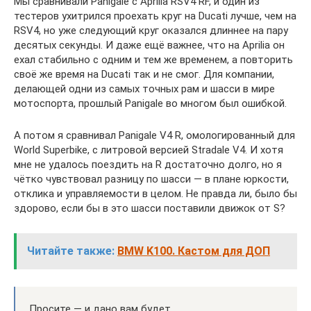
Мы сравнивали Panigale с Aprilia RSV4 RF, и один из
тестеров ухитрился проехать круг на Ducati лучше, чем на
RSV4, но уже следующий круг оказался длиннее на пару
десятых секунды. И даже ещё важнее, что на Aprilia он
ехал стабильно с одним и тем же временем, а повторить
своё же время на Ducati так и не смог. Для компании,
делающей одни из самых точных рам и шасси в мире
мотоспорта, прошлый Panigale во многом был ошибкой.
А потом я сравнивал Panigale V4 R, омологированный для
World Superbike, с литровой версией Stradale V4. И хотя
мне не удалось поездить на R достаточно долго, но я
чётко чувствовал разницу по шасси — в плане юркости,
отклика и управляемости в целом. Не правда ли, было бы
здорово, если бы в это шасси поставили движок от S?
Читайте также:
BMW K100. Кастом для ДОП
Просите — и дано вам будет