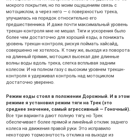
мокрого покрытия, но по моим ощущениям связь с
мотоциклом, а через него — с поверхностью трека,
улучшилась на порядок относительно его
предшественника. И даже почти максимальный уровень
трекшн-контроля мне не мешал. Тяги и ускорения было
более чем достаточно для хорошей езды, а понижать
уровень трекшн-контроля, рискуя поймать хайсайд,
совершенно не хотелось. К тому же, выходя из поворота
на длинный прямик, мотоцикл высекал две длинные
волны воды вдоль трека, слегка всплывая задним
колесом. И на полном газу с высоким уровнем трекшн-
контроля я удерживал контроль над мотоциклом
достаточно уверенно.
Режим езды стоял в положении Дорожный. И в этом
режиме я установил режим тяги на Трек (это
среднее значение, самый агрессивный — Гоночный).
Все три варианта дают полную тягу, но Трек
обеспечивает более прямой и линейный отклик заднего
колеса на движения правой руки. Это исправило
некоторую тормознутость отклика на выходе из