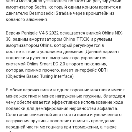
части мотоцикла установлен полностью регулируемый
амортизатор Sachs, который одним концом крепится к
двигателю Desmosedici Stradale через кронштейн из
кованого алюминия.
Версия Panigale V4 S 2022 оснащается вилкой Öhlins NIX-
30, задним амортизатором Öhlins TTX36 и рулевым
амортизатором Öhlins, который регулируется в
соответствии с условиями движения. Данный вариант
подвески и рулевого амортизатора управляется
системой Öhlins Smart EC 2.0 второго поколения,
которая, помимо прочего, имеет интерфейс OBTi
(Objective Based Tuning Interface).
В обеих версиях вилки и односторонние маятники имеют
менее жесткие и менее нагруженные пружины, благодаря
чему обеспечивается эффективное использование хода
подвески для демпфирования неровностей асфальта.
Сочетание сниженной жесткости вилки и увеличенного
нагружения пружины позволяет снизить проседание
передней части мотоцикла при торможении, а также