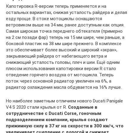
Капотировка R-версии теперь применяется и на
остальных вариантах, снижая усталость райдера и делая
езду проще. В стоке мотоциклы оснащаются
ветровиком выше на 34 мм, ранее доступным как опция.
Самая широкая точка переднего обтекателя (примерно
на 2 см позади фар) теперь на 15 мм шире, чем раньше, а
боковой пластик на 38 мм шире прежнего. В комплексе
это обеспечивает более высокий и широкий «экран»,
закрывающий райдера от набегающего ветра и
снижающий усталость головы, плеч и шеи. Ещё одним
плюсом использования капотировки версии R стало
отведение горячего воздуха от мотоцикла. Теперь
поток через основной радиатор увеличен на 6%, а
радиатор охлаждения масла обдувается на 16% лучше.
Но наиболее заметным отличием нового Ducati Panigale
V4 S 2020 стали крылья от R.
Созданные в
сотрудничестве с Ducati Corse, гоночным
подразделением компании, крылья создают
прижимную силу в 37 кг на скорости в 300 км/ч, что
увеличивает сцепление с дорогой и снижает