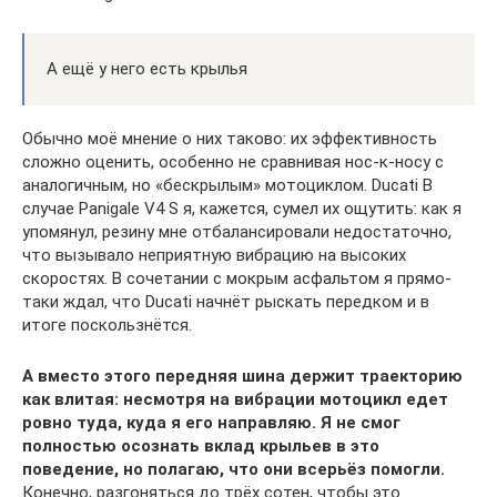
А ещё у него есть крылья
Обычно моё мнение о них таково: их эффективность
сложно оценить, особенно не сравнивая нос-к-носу с
аналогичным, но «бескрылым» мотоциклом. Ducati В
случае Panigale V4 S я, кажется, сумел их ощутить: как я
упомянул, резину мне отбалансировали недостаточно,
что вызывало неприятную вибрацию на высоких
скоростях. В сочетании с мокрым асфальтом я прямо-
таки ждал, что Ducati начнёт рыскать передком и в
итоге поскользнётся.
А вместо этого передняя шина держит траекторию
как влитая: несмотря на вибрации мотоцикл едет
ровно туда, куда я его направляю. Я не смог
полностью осознать вклад крыльев в это
поведение, но полагаю, что они всерьёз помогли.
Конечно, разгоняться до трёх сотен, чтобы это