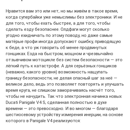
Нравится вам это или нет, но мы живём в такое время,
когда супербайки уже немыслимы без электроники. И не
для того, чтобы ехать быстрее, а для того, чтобы
сделать езду безопаснее. Олдфаги могут сколько
угодно ехидничать по этому поводу, но даже самые
матёрые профи иногда допускают ошибку, приводящую
к беде, а что уж говорить об менее продвинутых
гонщиках. Езда на быстром, мощном и чрезвычайно
отзывчивом мотоцикле без систем безопасности — это
лёгкий путь к катастрофе. А для серьёзных гонщиков
(неважно, какого уровня) возможность нащупать
границу безопасности, не делая опасный шаг за неё —
великое дело, ведь это позволяет повторять и улучшать
время круга, не слишком заморачиваясь насчёт того,
чтобы не начудить. Так что электронная начинка новых
Ducati Panigale V4 S, сделанная полностью в духе
времени — это превосходно. И во многом — благодаря
шестиосевому устройству измерения инерции, на основе
которого в Panigale V4 реализуются: