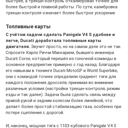
быстрее, а трекшн-контроль откалиброван точнее для
более быстрой и плавной работы. По сути, калибровка
трекшн-контроля означает более быстрое ускорение.
Топливные карты
С учётом задачи сделать Panigale V4 S удобнее и
легче, Ducati доработала топливные карты
двигателя.
Звучит просто, но на самом деле это не так.
Спросите Карло Риччи Маккарини, бывшего инженера
Ducati Corse, который перешёл из гоночной команды в
основное предприятие примерно с год назад. Благодаря
его навыкам в тюнинге Ducati MotoGP и World Superbike,
они с командой точнее определили градиент тяги для
каждого положения дросселя, принимая во внимание
различные условия (настройки трекшн-контроля, режим
езды и так далее). Задача была сделать связь между
правой рукой и задним колесом более линейной, что
делает более простой стабилизацию газа, особенно при
потере сцепления с дорогой.
И, наконец, мощная тяга с 1103-кубового Panigale V4 S