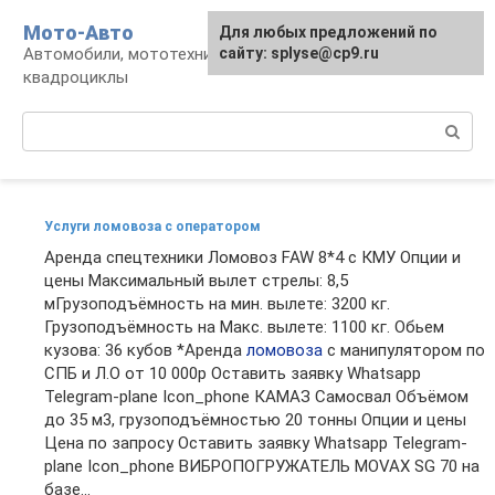
Перейти
Мото-Авто
Для любых предложений по
к
Автомобили, мототехника, снегоходы,
сайту: splyse@cp9.ru
контенту
квадроциклы
Поиск:
Услуги ломовоза с оператором
Аренда спецтехники Ломовоз FAW 8*4 с КМУ Опции и
цены Максимальный вылет стрелы: 8,5
мГрузоподъёмность на мин. вылете: 3200 кг.
Грузоподъёмность на Макс. вылете: 1100 кг. Обьем
кузова: 36 кубов *Аренда
ломовоза
с манипулятором по
СПБ и Л.О от 10 000р Оставить заявку Whatsapp
Telegram-plane Icon_phone КАМАЗ Самосвал Объёмом
до 35 м3, грузоподъёмностью 20 тонны Опции и цены
Цена по запросу Оставить заявку Whatsapp Telegram-
plane Icon_phone ВИБРОПОГРУЖАТЕЛЬ MOVAX SG 70 на
базе...