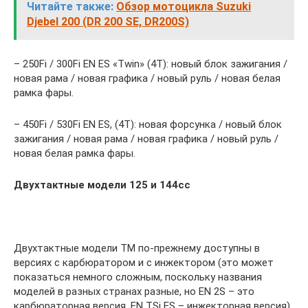
Читайте также:
Обзор мотоцикла Suzuki
Djebel 200 (DR 200 SE, DR200S)
– 250Fi / 300Fi EN ES «Twin» (4Т): новый блок зажигания /
новая рама / новая графика / новый руль / новая белая
рамка фары.
– 450Fi / 530Fi EN ES, (4Т): новая форсунка / новый блок
зажигания / новая рама / новая графика / новый руль /
новая белая рамка фары.
Двухтактные модели 125 и 144cc
Двухтактные модели TM по-прежнему доступны в
версиях с карбюратором и с инжектором (это может
показаться немного сложным, поскольку названия
моделей в разных странах разные, но EN 2S – это
карбюраторная версия, EN TSi ES – инжекторная версия).