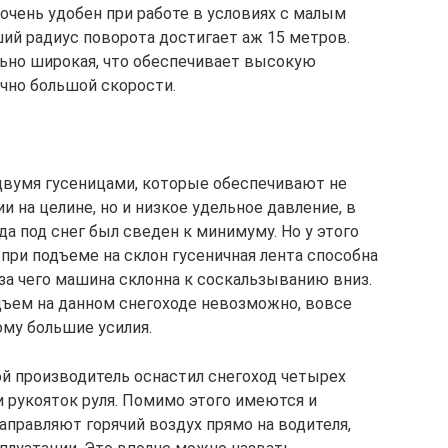
 очень удобен при работе в условиях с малым
ший радиус поворота достигает аж 15 метров.
ьно широкая, что обеспечивает высокую
очно большой скорости.
двумя гусеницами, которые обеспечивают не
и на целине, но и низкое удельное давление, в
да под снег был сведен к минимуму. Но у этого
 при подъеме на склон гусеничная лента способна
-за чего машина склонна к соскальзыванию вниз.
подъем на данном снегоходе невозможно, вовсе
ому большие усилия.
ой производитель оснастил снегоход четырех
и рукояток руля. Помимо этого имеются и
правляют горячий воздух прямо на водителя,