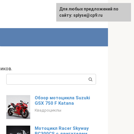
Для любых предложений по
сайту: splyse@cp9.ru
ников.
Поиск:
Обзор мотоцикла Suzuki
GSX 750 F Katana
Квадроциклы
Мотоцикл Racer Skyway
RC300CS с двигателем