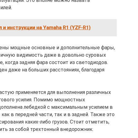
сплуатации. Это вполне можно назвать
илей.
 и инструкции на Yamaha R1 (YZF-R1)
влены мощные основные и дополнительные фары,
личную видимость даже в довольно суровых
, когда задняя фара состоит из светодиодов.
ен даже на больших расстояниях, благодаря
ачастую применяется для выполнения различных
ягового усилия. Помимо мощностных
дополнена лебедкой с максимальным усилием в
как в передней части, так и в задней. Также это
ирования каких-либо грузов. Стоит отметить,
ить за собой трехтонный внедорожник.