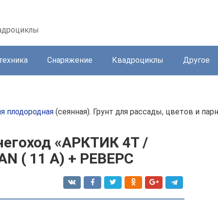
вадроциклы
техника
Снаряжение
Квадроциклы
Другое
я плодородная
(сеянная). Грунт для рассады, цветов и пар
егоход «АРКТИК 4Т /
FAN ( 11 А) + РЕВЕРС