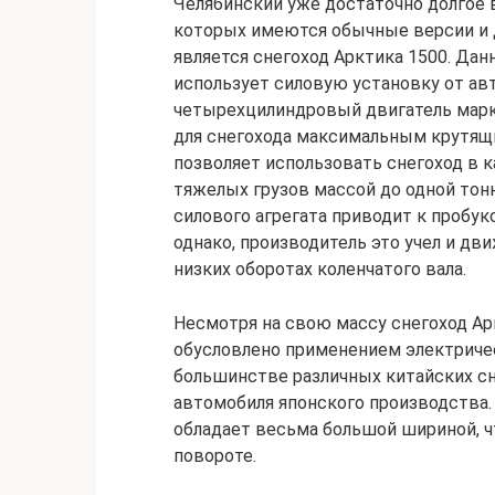
Челябинский уже достаточно долгое 
которых имеются обычные версии и
является снегоход Арктика 1500. Дан
использует силовую установку от ав
четырехцилиндровый двигатель марки
для снегохода максимальным крутящ
позволяет использовать снегоход в к
тяжелых грузов массой до одной тон
силового агрегата приводит к пробу
однако, производитель это учел и д
низких оборотах коленчатого вала.
Несмотря на свою массу снегоход Ар
обусловлено применением электричес
большинстве различных китайских сн
автомобиля японского производства. 
обладает весьма большой шириной, ч
повороте.