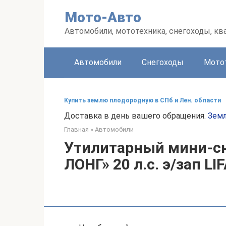
Перейти
Мото-Авто
к
контенту
Автомобили, мототехника, снегоходы, к
Автомобили
Снегоходы
Мото
Купить землю плодородную в СПб и Лен. области
Доставка в день вашего обращения.
Земл
Главная
»
Автомобили
Утилитарный мини-сн
ЛОНГ» 20 л.с. э/зап LI