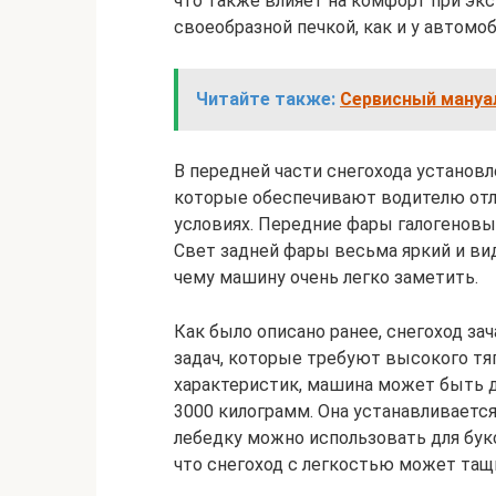
что также влияет на комфорт при эк
своеобразной печкой, как и у автомоб
Читайте также:
Сервисный мануал
В передней части снегохода устано
которые обеспечивают водителю от
условиях. Передние фары галогеновые
Свет задней фары весьма яркий и вид
чему машину очень легко заметить.
Как было описано ранее, снегоход з
задач, которые требуют высокого т
характеристик, машина может быть 
3000 килограмм. Она устанавливается 
лебедку можно использовать для букс
что снегоход с легкостью может тащ