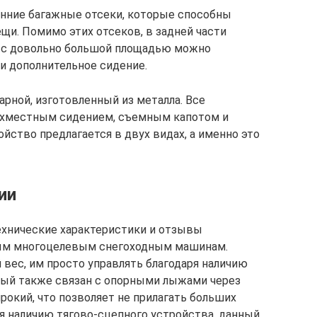
нние багажные отсеки, которые способны
щи. Помимо этих отсеков, в задней части
е с довольно большой площадью можно
и дополнительное сидение.
арной, изготовленный из металла. Все
хместным сидением, съемным капотом и
йство предлагается в двух видах, а именно это
ии
технические характеристики и отзывы
лым многоцелевым снегоходным машинам.
вес, им просто управлять благодаря наличию
орый также связан с опорными лыжами через
рокий, что позволяет не прилагать больших
ря наличию тягово-сцепного устройства, данный