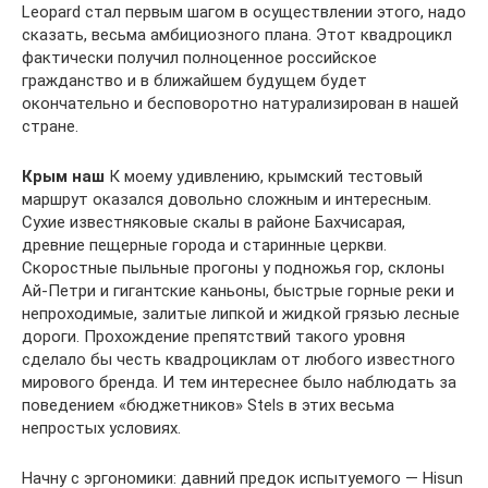
Leopard стал первым шагом в осуществлении этого, надо
сказать, весьма амбициозного плана. Этот квадроцикл
фактически получил полноценное российское
гражданство и в ближайшем будущем будет
окончательно и бесповоротно натурализирован в нашей
стране.
Крым наш
К моему удивлению, крымский тестовый
маршрут оказался довольно сложным и интересным.
Сухие известняковые скалы в районе Бахчисарая,
древние пещерные города и старинные церкви.
Скоростные пыльные прогоны у подножья гор, склоны
Ай-Петри и гигантские каньоны, быстрые горные реки и
непроходимые, залитые липкой и жидкой грязью лесные
дороги. Прохождение препятствий такого уровня
сделало бы честь квадроциклам от любого известного
мирового бренда. И тем интереснее было наблюдать за
поведением «бюджетников» Stels в этих весьма
непростых условиях.
Начну с эргономики: давний предок испытуемого — Hisun