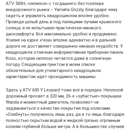
ATV 500H, «лепился» с тогдашнего бестселлера
внедорожного рынка – Yamaha Grizzly, благодаря чему
сидеть и управлять квадроциклом вполне удобно.
Проведя целый день в под палящими лучами крымского
солнца, я не испытывал практически никакого
дискомфорта. Всё максимально удобно и продуманно.
Усилие на курке «газа» вполне адекватно и в дальней
дороге не доставляет совершенно никаких неудобств. У
квадроцикла отличная информативная приборная панель
Koso, которая неплохо читается даже в солнечную
погоду. Следующим пунктом в моем списке
обязательных для утилитарного квадроцикла
характеристик идет проходимость машины.
Здесь у ATV 600 Y Leopard тоже всё в порядке. Неплохой
дорожный просвет в 320 мм, 26-е «зубастые» покрышки
Wanda и моментный двигатель позволяют не
задумываться о качестве покрытия под колесами.
«Озябнуть» получилось лишь раз, да и то лишь благодаря
полностью скрытым водой и жидкой грязью огромным
колеям глубиной больше метра. А в большинстве случаев