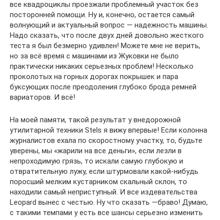
все квадроциклы проезжали проблемный участок без
посторонней помощи. Ну и, конечно, остается самый
волнующий и актуальный вопрос — надежность машины.
Надо сказать, что после двух дней довольно жесткого
теста я был безмерно удивлен! Можете мне не верить,
но за всё время с машинами из Жуковки не было
практически никаких серьезных проблем! Несколько
проколотых на горных дорогах покрышек и пара
буксующих после преодоления глубоко брода ремней
вариаторов. И всё!
На моей памяти, такой результат у внедорожной
утилитарной техники Stels я вижу впервые! Если колонна
журналистов ехала по скоростному участку, то, будьте
уверены, мы «жарили на все деньги», если лезли в
непроходимую грязь, то искали самую глубокую и
отвратительную лужу, если штурмовали какой-нибудь
поросший мелким кустарником скальный склон, то
находили самый неприступный. И все издевательства
Leopard вынес с честью. Ну что сказать —браво! Думаю,
с такими темпами у есть все шансы серьезно изменить