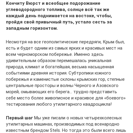
Кончиту Вюрст
и всеобщее подорожание
углеводородного топлива, солнце всё так же
каждый день поднимается
на востоке, чтобы,
пройдя свой привычный путь, устало сесть за
западным горизонтом.
Несмотря на все геополитические передряги, Крым был,
есть и будет одним из самых ярких и красивых мест на
всем черноморском побережье. Именно здесь
удивительным образом перемешалась уникальная
природа, климат и богатейшая, весьма насыщенная
событиями древняя история. Субтропики южного
побережья и каменистые склоны крымских гор, степные
центральные просторы и волны Черного и Азовского
морей, омывающих его берега… трудно представить
себе место более живописное и красивое для «боевого»
тестирования любого утилитарного квадроцикла!
Первый шаг
Мы уже писали о новых четырехколесных
утилитарных машинах, производимых под всенародно
известным брендом Stels. Но тогда это были всего лишь