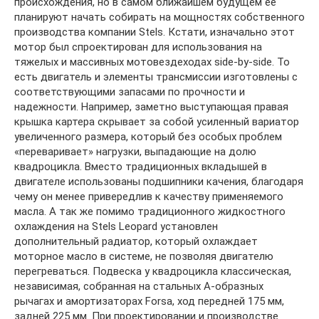
происхождения, но в самом ближайшем будущем ее
планируют начать собирать на мощностях собственного
производства компании Stels. Кстати, изначально этот
мотор был спроектирован для использования на
тяжелых и массивных мотовездеходах side-by-side. То
есть двигатель и элементы трансмиссии изготовлены с
соответствующими запасами по прочности и
надежности. Например, заметно выступающая правая
крышка картера скрывает за собой усиленный вариатор
увеличенного размера, который без особых проблем
«переваривает» нагрузки, выпадающие на долю
квадроцикла. Вместо традиционных вкладышей в
двигателе использованы подшипники качения, благодаря
чему он менее привередлив к качеству применяемого
масла. А так же помимо традиционного жидкостного
охлаждения на Stels Leopard установлен
дополнительный радиатор, который охлаждает
моторное масло в системе, не позволяя двигателю
перегреваться. Подвеска у квадроцикла классическая,
независимая, собранная на стальных А-образных
рычагах и амортизаторах Forsa, ход передней 175 мм,
задней 225 мм. При проектировании и производстве