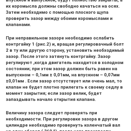
впускной и выпускной, будут полностью закрыты, а
их коромысла должны свободно качаться на осях.
Затем необходимо с помощью плоского щупа
проверить зазор между обоими коромыслами и
клапанами.
При неправильном зазоре необходимо ослабить
контргайку 1 (рис.2) и, вращая регулировачный болт
2 в ту или другую сторону, установить необходимый
зазор. После этого затянуть контргайку. Зазор
регулируют ,когда двигатель находится в холодном
состоянии; при этом зазор должен быть равен на
выпускном – 0,1мм ± 0,01мм, на впускном – 0,07мм
±0,01мм . Если зазор отсутствует или очень мал, то
клапан не будет плотно прилегать к своему седлу в
момент закрытия; если зазор велик, будет
запаздывать начало открытия клапана.
Величину зазора следует проверять при
необходимости. При регулировке зазора в другом
цилиндре необходимо провернуть коленчатый вал