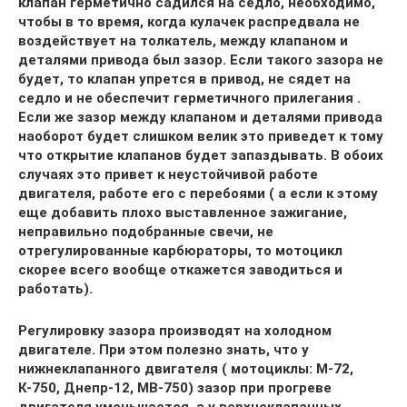
клапан герметично садился на седло, необходимо,
чтобы в то время, когда кулачек распредвала не
воздействует на толкатель, между клапаном и
деталями привода был зазор. Если такого зазора не
будет, то клапан упрется в привод, не сядет на
седло и не обеспечит герметичного прилегания .
Если же зазор между клапаном и деталями привода
наоборот будет слишком велик это приведет к тому
что открытие клапанов будет запаздывать. В обоих
случаях это привет к неустойчивой работе
двигателя, работе его с перебоями ( а если к этому
еще добавить плохо выставленное зажигание,
неправильно подобранные свечи, не
отрегулированные карбюраторы, то мотоцикл
скорее всего вообще откажется заводиться и
работать).
Регулировку зазора производят на холодном
двигателе. При этом полезно знать, что у
нижнеклапанного двигателя ( мотоциклы: М-72,
К-750, Днепр-12, МВ-750) зазор при прогреве