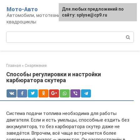
Перейти
Мото-Авто
Для любых предложений по
к
Автомобили, мототехника, снегоходы,
сайту: splyse@cp9.ru
контенту
квадроциклы
Поиск:
Главная
»
Снаряжение
Способы регулировки и настройки
карбюратора скутера
Система подачи топлива необходима для работы
двигателя. Если и есть умельцы, способные ездить без
аккумулятора, то без карбюратора скутер даже не
заведётся. Впрочем, всё чаще встречается более
современный аналог — инжектор. Он распространён в