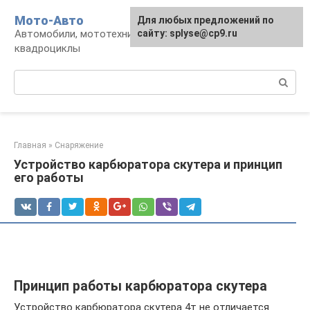
Перейти
Мото-Авто
Для любых предложений по
к
Автомобили, мототехника, снегоходы,
сайту: splyse@cp9.ru
контенту
квадроциклы
Поиск:
Главная
»
Снаряжение
Устройство карбюратора скутера и принцип
его работы
Принцип работы карбюратора скутера
Устройство карбюратора скутера 4т не отличается