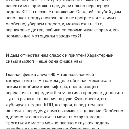
завести мотор можно предварительно перевернув
педаль КПП в верхнее положение. Сладкий голубой дым
наполняет воздух вокруг, пока не прогреется – дымит
особенно, убираем подсос, и, можно ехать! Что,
парниковые детки, забыли со своими инжекторами, как
нормальные мотоциклы заводятся?!
И дым отчества нам сладок и приятен! Характерный
сизый выхлоп – ещё одна фишка Явы.
Главная фишка Jawa 640 – так называемый
«полуавтомат». На самом деле обычная механика с
неким подобием квикшифтера, позволяющего
переключать передачи без участия в процессе довольно
тугого рычага сцепления на руле. Фактически, его
дублирует педаль КПП, которая, перед тем, как
включить передачу, сама выжимает сцепление. Особенно
здорово это выглядит в момент старта, когда
трогаться с места можно плавно отпуская педаль
коробки, а не рычаг сцепления. Оригинально и