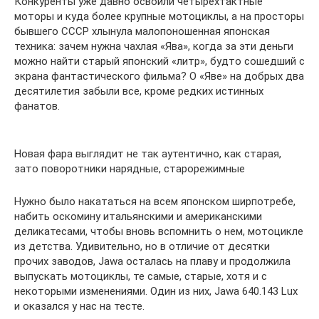
Конкуренты уже давно освоили четырёхтактные
моторы и куда более крупные мотоциклы, а на просторы
бывшего СССР хлынула малопоношенная японская
техника: зачем нужна чахлая «Ява», когда за эти деньги
можно найти старый японский «литр», будто сошедший с
экрана фантастического фильма? О «Яве» на добрых два
десятилетия забыли все, кроме редких истинных
фанатов.
Новая фара выглядит не так аутентично, как старая,
зато поворотники нарядные, старорежимные
Нужно было накататься на всем японском ширпотребе,
набить оскомину итальянскими и американскими
деликатесами, чтобы вновь вспомнить о нем, мотоцикле
из детства. Удивительно, но в отличие от десятки
прочих заводов, Jawa осталась на плаву и продолжила
выпускать мотоциклы, те самые, старые, хотя и с
некоторыми изменениями. Один из них, Jawa 640.143 Lux
и оказался у нас на тесте.