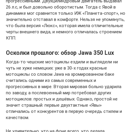
прогрессивными. Двухцилиндровый двигатель выдавал
26 л.с, и был довольно оборотистым. Тогда с Явой в
динамике мог сравнится только ИЖ «Планета-спорт», но
значительно отставал в комфорте. Нельзя не упомянуть,
что была версия «Люкс», которая имела отличительные
черты внешнего вида, и немного отличалась строением
КПП.
Осколки прошлого: обзор Jawa 350 Lux
Когда-то чешские мотоциклы ездили и выглядели ни
чуть не хуже немецких: уже в 30-х годах красные
мотоциклы со словом Jawa на хромированном баке
считались одними из самых современных и
прогрессивных в мире. Вторая мировая больно ударила
по заводу, а послевоенный мир потребовал других
мотоциклов: простых и дешёвых. Однако, простой не
значит страшный: первые двухтактные «Явы»
отличались от конкурентов в первую очередь стилем и
качеством.
Не удивительно, что на фоне всего, что делала