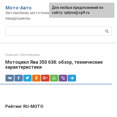
Перейти
Мото-Авто
Для любых предложений по
к
Автомобили, мототехника, снегоходы,
сайту: splyse@cp9.ru
контенту
квадроциклы
Поиск:
Главная
»
Мототехника
Мотоцикл Ява 350 638: обзор, технические
характеристики
Рейтинг RU-MOTO