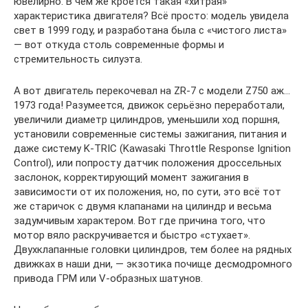
ювелирно. В чём же кроется такая «хитрая»
характеристика двигателя? Всё просто: модель увидела
свет в 1999 году, и разработана была с «чистого листа»
— вот откуда столь современные формы и
стремительность силуэта.
А вот двигатель перекочевал на ZR-7 с модели Z750 аж…
1973 года! Разумеется, движок серьёзно переработали,
увеличили диаметр цилиндров, уменьшили ход поршня,
установили современные системы зажигания, питания и
даже систему K-TRIC (Kawasaki Throttle Response Ignition
Control), или попросту датчик положения дроссельных
заслонок, корректирующий момент зажигания в
зависимости от их положения, но, по сути, это всё тот
же старичок с двумя клапанами на цилиндр и весьма
задумчивым характером. Вот где причина того, что
мотор вяло раскручивается и быстро «стухает».
Двухклапанные головки цилиндров, тем более на рядных
движках в наши дни, — экзотика почище десмодромного
привода ГРМ или V-образных шатунов.