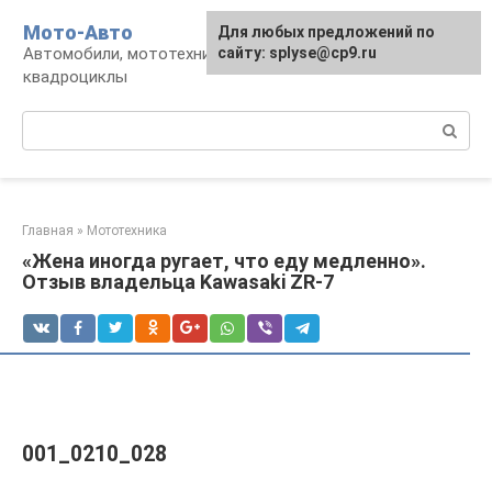
Перейти
Мото-Авто
Для любых предложений по
к
Автомобили, мототехника, снегоходы,
сайту: splyse@cp9.ru
контенту
квадроциклы
Поиск:
Главная
»
Мототехника
«Жена иногда ругает, что еду медленно».
Отзыв владельца Kawasaki ZR-7
001_0210_028