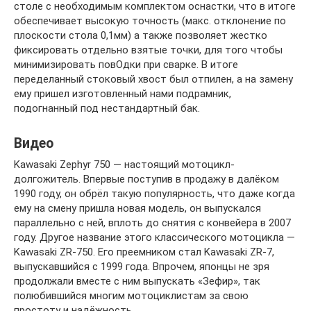
столе с необходимым комплектом оснастки, что в итоге
обеспечивает высокую точность (макс. отклонение по
плоскости стола 0,1мм) а также позволяет жестко
фиксировать отдельно взятые точки, для того чтобы
минимизировать повОдки при сварке. В итоге
переделанный стоковый хвост был отпилен, а на замену
ему пришел изготовленный нами подрамник,
подогнанный под нестандартный бак.
Видео
Kawasaki Zephyr 750 — настоящий мотоцикл-
долгожитель. Впервые поступив в продажу в далёком
1990 году, он обрёл такую популярность, что даже когда
ему на смену пришла новая модель, он выпускался
параллельно с ней, вплоть до снятия с конвейера в 2007
году. Другое название этого классического мотоцикла —
Kawasaki ZR-750. Его преемником стал Kawasaki ZR-7,
выпускавшийся с 1999 года. Впрочем, японцы не зря
продолжали вместе с ним выпускать «Зефир», так
полюбившийся многим мотоциклистам за свою
простоту и надёжность.