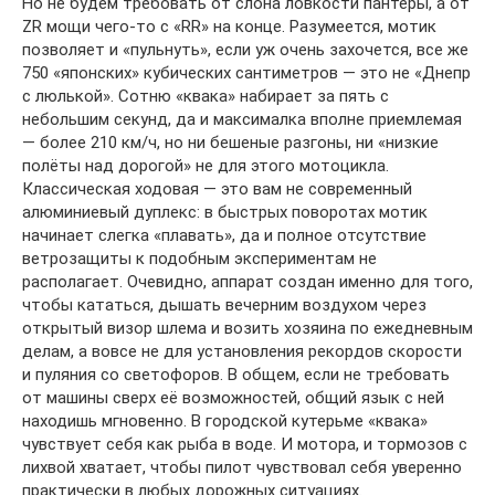
Но не будем требовать от слона ловкости пантеры, а от
ZR мощи чего-то с «RR» на конце. Разумеется, мотик
позволяет и «пульнуть», если уж очень захочется, все же
750 «японских» кубических сантиметров — это не «Днепр
с люлькой». Сотню «квака» набирает за пять с
небольшим секунд, да и максималка вполне приемлемая
— более 210 км/ч, но ни бешеные разгоны, ни «низкие
полёты над дорогой» не для этого мотоцикла.
Классическая ходовая — это вам не современный
алюминиевый дуплекс: в быстрых поворотах мотик
начинает слегка «плавать», да и полное отсутствие
ветрозащиты к подобным экспериментам не
располагает. Очевидно, аппарат создан именно для того,
чтобы кататься, дышать вечерним воздухом через
открытый визор шлема и возить хозяина по ежедневным
делам, а вовсе не для установления рекордов скорости
и пуляния со светофоров. В общем, если не требовать
от машины сверх её возможностей, общий язык с ней
находишь мгновенно. В городской кутерьме «квака»
чувствует себя как рыба в воде. И мотора, и тормозов с
лихвой хватает, чтобы пилот чувствовал себя уверенно
практически в любых дорожных ситуациях.