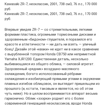
Kawasaki ZR-7, неоклассик, 2001, 738 см3, 76 л.с., 170 000
руб.
Kawasaki ZR-7, неоклассик, 2001, 738 см3, 76 л.с., 170 000
руб.
Впервые увидев ZR-7 — со стремительными, легкими
формами пластика, огромными тормозными дисками и
здоровенным «бидоном» глушителя, я поразился его
красоте и атлетичности — ни дать ни взять — уличный
боец! Дизайн этой «кваки» не идет ни в какое сравнение
с вырубленной топором Honda CB750 или неприметной
Yamaha XJR1200. Единственная деталь, несколько
выбивающаяся из общего облика, — силовой агрегат.
Здоровенный «рядник» воздушно-масляного
охлаждения, богато исполосованный рёбрами
охлаждения и изобилующий прямыми углами в окружении
плавных изгибов облицовок, он выглядит пришельцем из
прошлого (и, кстати, таковым и является, но об этом
чуть ниже). Но в целом воспринимается аппарат весьма
гармонично. Облик «зээрки» роднит его с более
современной генерацией неоклассиков, вроде Honda