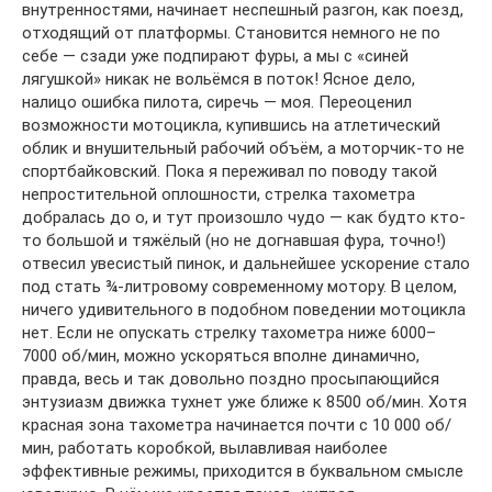
внутренностями, начинает неспешный разгон, как поезд,
отходящий от платформы. Становится немного не по
себе — сзади уже подпирают фуры, а мы с «синей
лягушкой» никак не вольёмся в поток! Ясное дело,
налицо ошибка пилота, сиречь — моя. Переоценил
возможности мотоцикла, купившись на атлетический
облик и внушительный рабочий объём, а моторчик-то не
спортбайковский. Пока я переживал по поводу такой
непростительной оплошности, стрелка тахометра
добралась до о, и тут произошло чудо — как будто кто-
то большой и тяжёлый (но не догнавшая фура, точно!)
отвесил увесистый пинок, и дальнейшее ускорение стало
под стать ¾-литровому современному мотору. В целом,
ничего удивительного в подобном поведении мотоцикла
нет. Если не опускать стрелку тахометра ниже 6000–
7000 об/мин, можно ускоряться вполне динамично,
правда, весь и так довольно поздно просыпающийся
энтузиазм движка тухнет уже ближе к 8500 об/мин. Хотя
красная зона тахометра начинается почти с 10 000 об/
мин, работать коробкой, вылавливая наиболее
эффективные режимы, приходится в буквальном смысле