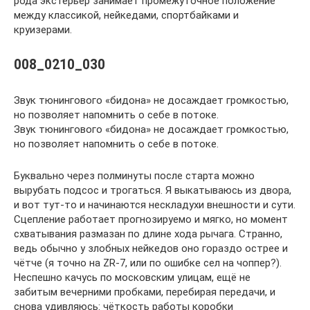
рода экстерьер занимает промежуточное положение
между классикой, нейкедами, спортбайками и
круизерами.
008_0210_030
Звук тюнингового «бидона» не досаждает громкостью,
но позволяет напомнить о себе в потоке.
Звук тюнингового «бидона» не досаждает громкостью,
но позволяет напомнить о себе в потоке.
Буквально через полминуты после старта можно
вырубать подсос и трогаться. Я выкатываюсь из двора,
и вот тут-то и начинаются нескладухи внешности и сути.
Сцепление работает прогнозируемо и мягко, но момент
схватывания размазан по длине хода рычага. Странно,
ведь обычно у злобных нейкедов оно гораздо острее и
чётче (я точно на ZR-7, или по ошибке сел на чоппер?).
Неспешно качусь по московским улицам, ещё не
забитым вечерними пробками, перебирая передачи, и
снова удивляюсь: чёткость работы коробки