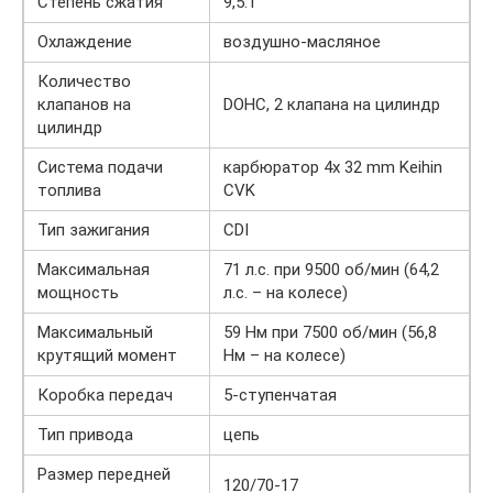
Степень сжатия
9,5:1
Охлаждение
воздушно-масляное
Количество
клапанов на
DOHC, 2 клапана на цилиндр
цилиндр
Система подачи
карбюратор 4x 32 mm Keihin
топлива
CVK
Тип зажигания
CDI
Максимальная
71 л.с. при 9500 об/мин (64,2
мощность
л.с. – на колесе)
Максимальный
59 Нм при 7500 об/мин (56,8
крутящий момент
Нм – на колесе)
Коробка передач
5-ступенчатая
Тип привода
цепь
Размер передней
120/70-17