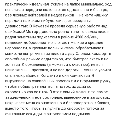
практически идеальная. Усилие на лапке минимально, ход
невелик, а передачи включаются однозначно и быстро,
без ложных нейтралей и недовтыков — не чета «ящику
передач» на каком-нибудь «зизере» середины
девяностых. В Kawasaki провели серьезную работу над
ошибками! Мотор довольно ровно тянет с самых низов,
радуя заметным подхватом в районе 4500 об/мин,
подвески добросовестно глотают мелкие и средние
неровности, а крупные волны и колеи обрабатывают
мягко, не вытряхивая из пилота душу. Словом, комфорт в
спокойном режиме езды таков, что быстрее ехать и не
хочется. К сожалению (а может, и к счастью), не вся
наша жизнь — прогулка, и не все дороги — сонные улочки
спальных районов. Когда-то и они кончаются. Я
выруливаю на оживлённый проспект и откручиваю ручку,
чтобы побыстрее влиться в поток, идущий со
скоростью «за сотню». В этот самый момент то самое
заумно-непонятное состояние, вынесенное в заголовок,
накрывает меня окончательно и бесповоротно. «Квака»,
вместо того чтобы выпулить до скорости потока за
считанные секунды, с энтузиазмом подвывая