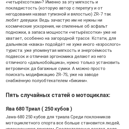
«четырёхсоткам»? Именно за эту мягкость и
покладистость (которую автор с перепугу и от
негодования назвал тупизной и вялостью) ZR-7 так
любят девушки. Ведь зачастую им не нужны ни
космические ускорения, ни спиленные об асфальт
подножки, а запаса мощности «четырёхсотки» уже не
хватает, особенно на загородной трассе. Кстати, для
дальняков «квака» подойдёт не хуже иного «взрослого»
туриста: уже упомянутая мягкость и энергоёмкость
подвесок и отличная эргономика делают из него
отличного «дальнобойщика», нужно только установить
ветровичок да багажные сумки. А можно просто
поискать модификацию ZR-7S, уже на заводе
снабжённую полуобтекателем «бикини».
Пять случайных статей о мотоциклах:
Ява 680 Триал ( 250 кубов )
Jawa-680 250 кубов для триала Среди поклонников
мотоциклетного спорта все больше становится людей,
увлекающихся триалом. Соответственно растет доля