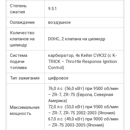
Степень
9.5:1
сжатия
Охлаждение
воздушное
Количество
клапанов на
DOHC, 2 клапана на цилиндр
цилиндр
Система
карбюратор, 4x Keihin CVK32 (с K-
подачи
TRICK – Throttle Response Ignition
топлива
Control)
Тип зажигания
цифровое
76,0 л.с. (56,0 кВт) при 9500 об/мин
– ZR-7, ZR-7S (Европа, Северная
Америка)
72,0 л.с. (53,0 кВт) при 9500 об/мин
Максимальная
– ZR-7, ZR-7S 2002-2003 (Япония)
мощность
67,0 л.с. (49,0 кВт) при 9000 об/мин
– ZR-7S 2003-2005 (Япония)