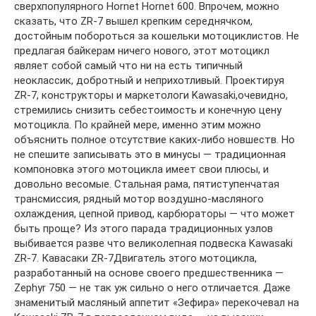
сверхпопулярного Hornet Hornet 600. Впрочем, можно
сказать, что ZR-7 вышел крепким середнячком,
достойным побороться за кошельки мотоциклистов. Не
предлагая байкерам ничего нового, этот мотоцикл
являет собой самый что ни на есть типичный
неоклассик, добротный и неприхотливый. Проектируя
ZR-7, конструкторы и маркетологи Kawasaki,очевидно,
стремились снизить себестоимость и конечную цену
мотоцикла. По крайней мере, именно этим можно
объяснить полное отсутствие каких-либо новшеств. Но
не спешите записывать это в минусы — традиционная
компоновка этого мотоцикла имеет свои плюсы, и
довольно весомые. Стальная рама, пятиступенчатая
трансмиссия, рядный мотор воздушно-масляного
охлаждения, цепной привод, карбюраторы — что может
быть проще? Из этого парада традиционных узлов
выбивается разве что великолепная подвеска Kawasaki
ZR-7. Кавасаки ZR-7Двигатель этого мотоцикла,
разработанный на основе своего предшественника —
Zephyr 750 — не так уж сильно о него отличается. Даже
знаменитый масляный аппетит «Зефира» перекочевал на