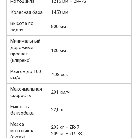
мотоцикла
1215 мм – ZR-7S
Колесная база
1450 мм
Высота по
800 мм
седлу
Минимальный
дорожный
130 мм
просвет
(клиренс)
Разгон до 100
4,08 сек
км/ч
Максимальная
201 км/ч
скорость
Емкость
22,0 л
бензобака
Масса
203 кг – ZR-7
мотоцикла
209 кг – ZR-7S
(сухая)