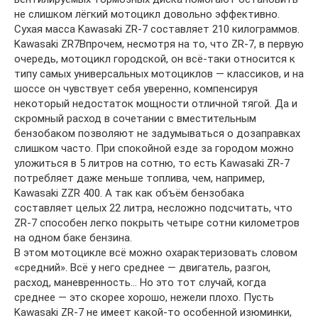
не слишком лёгкий мотоцикл довольно эффективно.
Сухая масса Kawasaki ZR-7 составляет 210 килограммов.
Kawasaki ZR7Впрочем, несмотря на то, что ZR-7, в первую
очередь, мотоцикл городской, он всё-таки относится к
типу самых универсальных мотоциклов — классиков, и на
шоссе он чувствует себя уверенно, компенсируя
некоторый недостаток мощности отличной тягой. Да и
скромный расход в сочетании с вместительным
бензобаком позволяют не задумываться о дозаправках
слишком часто. При спокойной езде за городом можно
уложиться в 5 литров на сотню, то есть Kawasaki ZR-7
потребляет даже меньше топлива, чем, например,
Kawasaki ZZR 400. А так как объём бензобака
составляет целых 22 литра, несложно подсчитать, что
ZR-7 способен легко покрыть четыре сотни километров
на одном баке бензина.
В этом мотоцикле всё можно охарактеризовать словом
«средний». Всё у него среднее — двигатель, разгон,
расход, маневренность… Но это тот случай, когда
среднее — это скорее хорошо, нежели плохо. Пусть
Kawasaki ZR-7 не имеет какой-то особенной изюминки,