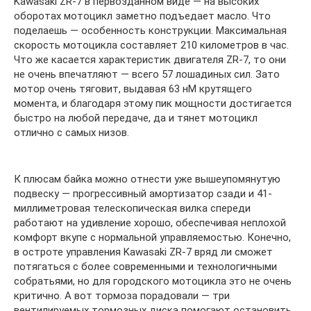
Kawasaki ZR-7 в первозданном виде — на высоких
оборотах мотоцикл заметно подъедает масло. Что
поделаешь — особенность конструкции. Максимальная
скорость мотоцикла составляет 210 километров в час.
Что же касается характеристик двигателя ZR-7, то они
не очень впечатляют — всего 57 лошадиных сил. Зато
мотор очень тяговит, выдавая 63 нМ крутящего
момента, и благодаря этому пик мощности достигается
быстро на любой передаче, да и тянет мотоцикл
отлично с самых низов.
К плюсам байка можно отнести уже вышеупомянутую
подвеску — прогрессивный амортизатор сзади и 41-
миллиметровая телескопическая вилка спереди
работают на удивление хорошо, обеспечивая неплохой
комфорт вкупе с нормальной управляемостью. Конечно,
в остроте управления Kawasaki ZR-7 вряд ли сможет
потягаться с более современными и технологичными
собратьями, но для городского мотоцикла это не очень
критично. А вот тормоза порадовали — три
вентилируемых тормозных диска помогают остановить