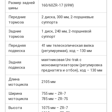
Размер задней
160/60ZR-17 (69W)
шины
Передние
2 диска, 300 мм, 2-поршневые
тормоза
суппорта
Задние
1 диск, 240 мм, 2-поршневой
тормоза
суппорт
Передняя
41 мм телескопическая вилка
подвеска
(регулируемая), ход – 130 мм
маятниковая Uni-trak с
Задняя
моноамортизатором (регулировка
подвеска
преднатяга и отбоя), ход – 130 мм
Длина
2105 мм
мотоцикла
Ширина
755 мм – ZR-7
мотоцикла
785 мм – ZR-7S
Высота
1075 мм – ZR-7