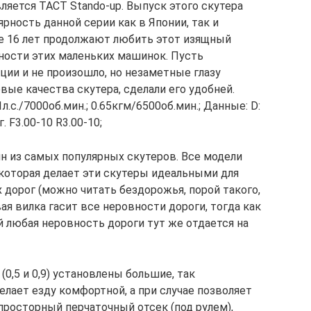
вляется TACT Stando-up. Выпуск этого скутера
рность данной серии как в Японии, так и
е 16 лет продолжают любить этот изящный
рности этих маленьких машинок. Пусть
ии и не произошло, но незаметные глазу
ые качества скутера, сделали его удобней.
.1л.с./7000об.мин.; 0.65кгм/6500об.мин.; Данные: D:
. F3.00-10 R3.00-10;
н из самых популярных скутеров. Все модели
 которая делает эти скутеры идеальными для
 дорог (можно читать бездорожья, порой такого,
ая вилка гасит все неровности дороги, тогда как
й любая неровность дороги тут же отдается на
0,5 и 0,9) установлены большие, так
лает езду комфортной, а при случае позволяет
просторный перчаточный отсек (под рулем),