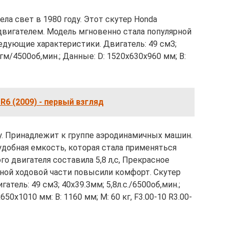
ла свет в 1980 году. Этот скутер Honda
 двигателем. Модель мгновенно стала популярной
едующие характеристики. Двигатель: 49 смЗ;
4кгм/4500об,мин.; Данные: D: 1520х630х960 мм; В:
-R6 (2009) - первый взгляд
у. Принадлежит к группе аэродинамичных машин.
добная емкость, которая стала применяться
 двигателя составила 5,8 л,с, Прекрасное
ной ходовой части повысили комфорт. Скутер
тель: 49 смЗ; 40х39.Змм; 5,8л.с./6500об,мин.;
50х1010 мм: В: 1160 мм; М: 60 кг, F3.00-10 R3.00-