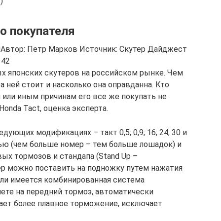
)
во покупателя
яАвтор: Петр Марков Источник: Скутер Дайджест
 42
ых японских скутеров на российском рынке. Чем
а ней стоит и насколько она оправданна. Кто
ем или иным причинам его все же покупать не
Honda Tact, оценка эксперта.
дующих модификациях – такт 0,5; 0,9; 16; 24; 30 и
ью (чем больше номер – тем больше лошадок) и
ых тормозов и стандапа (Stand Up –
тер можно поставить на подножку путем нажатия
одели имеется комбинированная система
мете на передний тормоз, автоматически
вает более плавное торможение, исключает