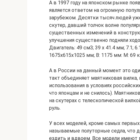
А в 1997 году на японском рынке поя
является ответом на огромную популя
зарубежом. Десятки тысяч людей уж
скутер, давший толчок волне популя
существенных изменений в конструкц
улучшения существенно подняли ходов
Двигатель: 49 смЗ; 39 х 41.4 мм; 7.1; 6
1675х615х1025 мм; В: 1175 мм: М: 69 кг
А в России на данный момент это оди
такт объединяет маятниковая вилка,
использования в условиях российских
что японцам и не снилось). Маятников
на скутерах с телескопической вилко
руль.
У всех моделей, кроме самых первых (
называемые полуторные седла, что де
ездить и вдвоем. Все модели имеют 