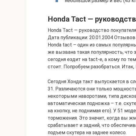
небольшой размер и вес (45 кг
Honda Tact — руководст
Honda Tact — руководство покупател
Дата публикации: 20.01.2004 Отзывов
Honda tact – один из самых популярн
же вызвана такая популярность, что з
сегодня ездит на tact-е, а кому по т
стоит. Попробуем разобраться. Итак, 
Сегодня Хонда такт выпускается в сле
31. Различаются они только мощност
некоторыми наворотами, типа дисков
автоматическая подножка – т.е. ску
на кнопку, не поднимая его). У 51 м
торможения. Это значит, когда вы ж
срабатывает и задний, что обеспечи
подъем скутера на заднее колесо.