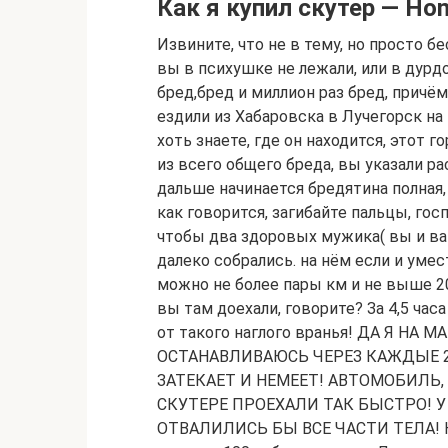
Как я купил скутер — Hon
Извините, что не в тему, но просто 
вы в психушке не лежали, или в дурд
бред,бред и миллион раз бред, причё
ездили из Хабаровска в Лучегорск на 
хоть знаете, где он находится, этот г
из всего общего бреда, вы указали ра
дальше начинается бредятина полная
как говорится, загибайте пальцы, го
чтобы два здоровых мужика( вы и ваш
далеко собрались. на нём если и уме
можно не более пары км и не выше 2
вы там доехали, говорите? За 4,5 часа
от такого наглого вранья! ДА Я НА 
ОСТАНАВЛИВАЮСЬ ЧЕРЕЗ КАЖДЫЕ 25
ЗАТЕКАЕТ И НЕМЕЕТ! АВТОМОБИЛЬ, Е
СКУТЕРЕ ПРОЕХАЛИ ТАК БЫСТРО! У
ОТВАЛИЛИСЬ БЫ ВСЕ ЧАСТИ ТЕЛА! Ни