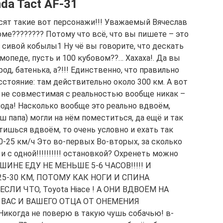
da Tact AF-31
бесят такие вот персонажи!!! Уважаемый Вячеслав
оме???????? Потому что всё, что вы пишете – это
м сивой кобылы1 Ну чё вы говорите, что дескать
мопеде, пусть и 100 кубовом??… Хахаха!. Да вы
ород, батенька, а?!!! Единственно, что правильно
сстояние: там действительно около 300 км. А вот
, не совместимая с реальностью вообще никак –
спода! Насколько вообще это реально вдвоём,
 папа) могли на нём поместиться, да ещё и так
стишься вдвоём, то очень условно и ехать так
0-25 км/ч Это во-первых Во-вторых, за сколько
 и с одной!!!!!!!!!! остановкой? Охренеть можно
МАШИНЕ ЕДУ НЕ МЕНЬШЕ 5-6 ЧАСОВ!!!!! И
-30 КМ, ПОТОМУ КАК НОГИ И СПИНА
СЛИ ЧТО, Toyota Hiace ! А ОНИ ВДВОЁМ НА
 ВАС И ВАШЕГО ОТЦА ОТ ОНЕМЕНИЯ
когда не поверю в такую чушь собачью! в-