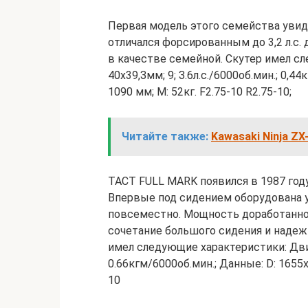
Первая модель этого семейства увиде
отличался форсированным до 3,2 л.с.
в качестве семейной. Скутер имел сл
40х39,Змм; 9; З.6л.с./6000об.мин.; 0,4
1090 мм; М: 52кг. F2.75-10 R2.75-10;
Читайте также:
Kawasaki Ninja ZX
TACT FULL MARK появился в 1987 год
Впервые под сидением оборудована у
повсеместно. Мощность доработанного
сочетание большого сидения и надеж
имел следующие характеристики: Двига
0.66кгм/6000об.мин.; Данные: D: 1655х6
10