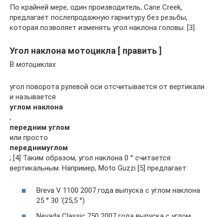
По крайней мере, один производитель, Cane Creek,
предлагает послепродажную гарнитуру без резьбы,
которая позволяет изменять угол наклона головы. [3]
Угол наклона мотоцикла [ править ]
В
мотоциклах
угол поворота рулевой оси отсчитывается от вертикали
и называется
углом наклона
,
передним углом
или просто
передним
углом
; [4] Таким образом, угол наклона 0 ° считается
вертикальным. Например, Moto Guzzi [5] предлагает:
Breva V 1100 2007 года выпуска с углом наклона
25 ° 30 ‘(25,5 °)
Nevada Classic 750 2007 года выпуска с углом