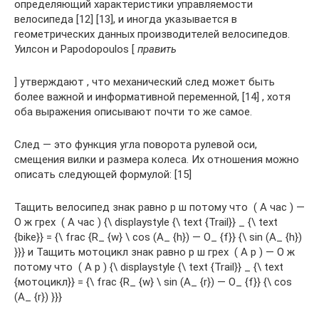
определяющий характеристики управляемости
велосипеда [12] [13], и иногда указывается в
геометрических данных производителей велосипедов.
Уилсон и Papodopoulos [
править
] утверждают , что механический след может быть
более важной и информативной переменной, [14] , хотя
оба выражения описывают почти то же самое.
След — это функция угла поворота рулевой оси,
смещения вилки и размера колеса. Их отношения можно
описать следующей формулой: [15]
Тащить велосипед знак равно р ш потому что ⁡ ( А час ) —
О ж грех ⁡ ( А час ) {\ displaystyle {\ text {Trail}} _ {\ text
{bike}} = {\ frac {R_ {w} \ cos (A_ {h}) — O_ {f}} {\ sin (A_ {h})
}}} и Тащить мотоцикл знак равно р ш грех ⁡ ( А р ) — О ж
потому что ⁡ ( А р ) {\ displaystyle {\ text {Trail}} _ {\ text
{мотоцикл}} = {\ frac {R_ {w} \ sin (A_ {r}) — O_ {f}} {\ cos
(A_ {r}) }}}