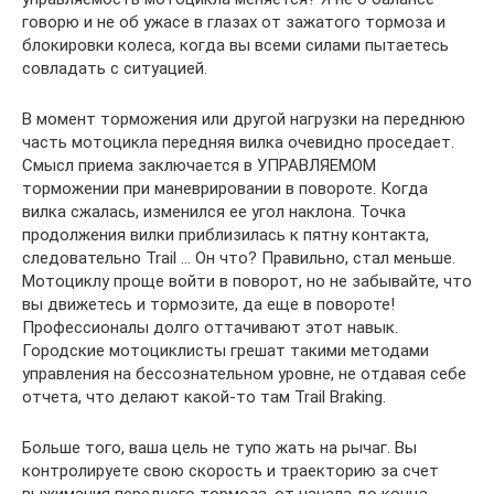
говорю и не об ужасе в глазах от зажатого тормоза и
блокировки колеса, когда вы всеми силами пытаетесь
совладать с ситуацией.
В момент торможения или другой нагрузки на переднюю
часть мотоцикла передняя вилка очевидно проседает.
Смысл приема заключается в УПРАВЛЯЕМОМ
торможении при маневрировании в повороте. Когда
вилка сжалась, изменился ее угол наклона. Точка
продолжения вилки приблизилась к пятну контакта,
следовательно Trail … Он что? Правильно, стал меньше.
Мотоциклу проще войти в поворот, но не забывайте, что
вы движетесь и тормозите, да еще в повороте!
Профессионалы долго оттачивают этот навык.
Городские мотоциклисты грешат такими методами
управления на бессознательном уровне, не отдавая себе
отчета, что делают какой-то там Trail Braking.
Больше того, ваша цель не тупо жать на рычаг. Вы
контролируете свою скорость и траекторию за счет
выжимания переднего тормоза, от начала до конца