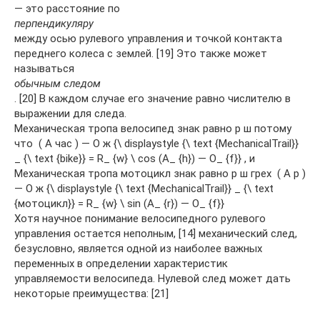
— это расстояние по
перпендикуляру
между осью рулевого управления и точкой контакта
переднего колеса с землей. [19] Это также может
называться
обычным следом
. [20] В каждом случае его значение равно числителю в
выражении для следа.
Механическая тропа велосипед знак равно р ш потому
что ⁡ ( А час ) — О ж {\ displaystyle {\ text {MechanicalTrail}}
_ {\ text {bike}} = R_ {w} \ cos (A_ {h}) — O_ {f}} , и
Механическая тропа мотоцикл знак равно р ш грех ⁡ ( А р )
— О ж {\ displaystyle {\ text {MechanicalTrail}} _ {\ text
{мотоцикл}} = R_ {w} \ sin (A_ {r}) — O_ {f}}
Хотя научное понимание велосипедного рулевого
управления остается неполным, [14] механический след,
безусловно, является одной из наиболее важных
переменных в определении характеристик
управляемости велосипеда. Нулевой след может дать
некоторые преимущества: [21]