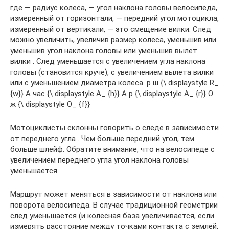
где — радиус колеса, — угол наклона головы велосипеда,
измеренный от горизонтали, — передний угол мотоцикла,
измеренный от вертикали, — это смещение вилки. След
можно увеличить, увеличив размер колеса, уменьшив или
уменьшив угол наклона головы или уменьшив вылет
вилки . След уменьшается с увеличением угла наклона
головы (становится круче), с увеличением вылета вилки
или с уменьшением диаметра колеса. р ш {\ displaystyle R_
{w}} А час {\ displaystyle A_ {h}} А р {\ displaystyle A_ {r}} О
ж {\ displaystyle O_ {f}}
Мотоциклисты склонны говорить о следе в зависимости
от переднего угла . Чем больше передний угол, тем
больше шлейф. Обратите внимание, что на велосипеде с
увеличением переднего угла угол наклона головы
уменьшается.
Маршрут может меняться в зависимости от наклона или
поворота велосипеда. В случае традиционной геометрии
след уменьшается (и колесная база увеличивается, если
измерять расстояние между точками контакта с землей,