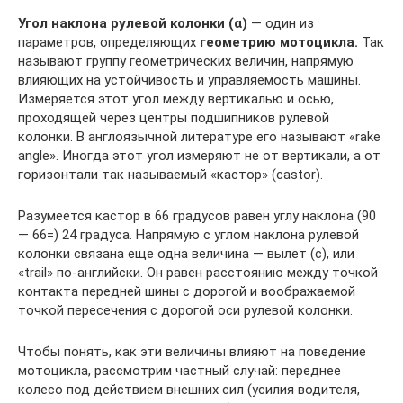
Угол наклона рулевой колонки (α)
— один из
параметров, определяющих
геометрию мотоцикла.
Так
называют группу геометрических величин, напрямую
влияющих на устойчивость и управляемость машины.
Измеряется этот угол между вертикалью и осью,
проходящей через центры подшипников рулевой
колонки. В англоязычной литературе его называют «rake
angle». Иногда этот угол измеряют не от вертикали, а от
горизонтали так называемый «кастор» (castor).
Разумеется кастор в 66 градусов равен углу наклона (90
— 66=) 24 градуса. Напрямую с углом наклона рулевой
колонки связана еще одна величина — вылет (с), или
«trail» по-английски. Он равен расстоянию между точкой
контакта передней шины с дорогой и воображаемой
точкой пересечения с дорогой оси рулевой колонки.
Чтобы понять, как эти величины влияют на поведение
мотоцикла, рассмотрим частный случай: переднее
колесо под действием внешних сил (усилия водителя,