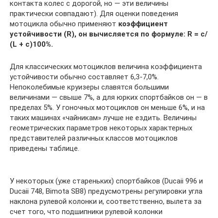
контакта колес с дорогой, но — эти величины
практически совпадают). Для оценки поведения
мотоцикла обычно применяют
коэффициент
устойчивости (R), он вычисляется по формуле: R = с/
(L + с)100%.
Для классических мотоциклов величина коэффициента
устойчивости обычно составляет 6,3-7,0%.
Непоколебимые круизеры славятся большими
величинами — свыше 7%, а для юрких спортбайков он — в
пределах 5%. У гоночных мотоциклов он меньше 6%, и на
таких машинах «чайникам» лучше не ездить. Величины
геометрических параметров некоторых характерных
представителей различных классов мотоциклов
приведены таблице.
У некоторых (уже стареньких) спортбайков (Ducaii 996 и
Ducaii 748, Bimota SB8) предусмотрены регулировки угла
наклона рулевой колонки и, соответственно, вылета за
счет того, что подшипники рулевой колонки