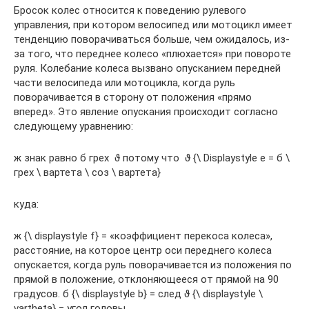
Бросок колес относится к поведению рулевого
управления, при котором велосипед или мотоцикл имеет
тенденцию поворачиваться больше, чем ожидалось, из-
за того, что переднее колесо «плюхается» при повороте
руля. Колебание колеса вызвано опусканием передней
части велосипеда или мотоцикла, когда руль
поворачивается в сторону от положения «прямо
вперед». Это явление опускания происходит согласно
следующему уравнению:
ж знак равно б грех ⁡ ϑ потому что ⁡ ϑ {\ Displaystyle е = б \
грех \ вартета \ соз \ вартета}
куда:
ж {\ displaystyle f} = «коэффициент перекоса колеса»,
расстояние, на которое центр оси переднего колеса
опускается, когда руль поворачивается из положения по
прямой в положение, отклоняющееся от прямой на 90
градусов. б {\ displaystyle b} = след ϑ {\ displaystyle \
vartheta} = угол головы