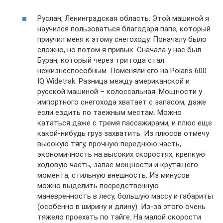
Руслан, Ленинградская область. Этой машиной я
научился пользоваться благодаря папе, который
приучил меня к этому снегоходу. Поначалу было
сложно, но потом я привык. Сначала у нас был
Буран, который через три года стал
нежизнеспособным. Поменяли его на Polaris 600
IQ Widetrak. Разница между американской и
русской машиной – колоссальная. Мощности у
импортного снегохода хватает с запасом, даже
если ездить по таежным местам. Можно
кататься даже с тремя пассажирами, и плюс еще
какой-нибудь груз захватить. Из плюсов отмечу
высокую тягу, прочную переднюю часть,
экономичность на высоких скоростях, крепкую
ходовую часть, запас мощности и крутящего
момента, стильную внешность. Из минусов
можно выделить посредственную
маневренность в лесу, большую массу и габариты
(особенно в ширину и длину). Из-за этого очень
тяжело проехать по тайге. На малой скорости