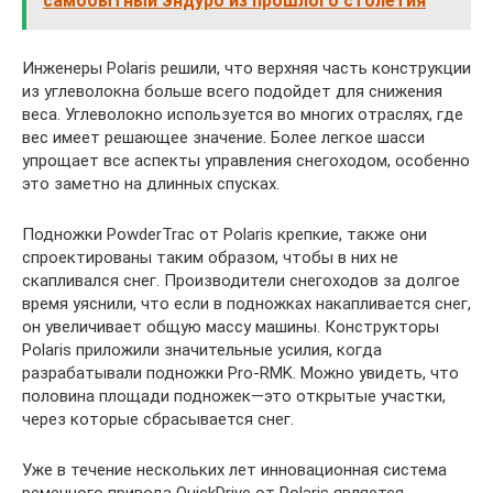
самобытный эндуро из прошлого столетия
Инженеры Polaris решили, что верхняя часть конструкции
из углеволокна больше всего подойдет для снижения
веса. Углеволокно используется во многих отраслях, где
вес имеет решающее значение. Более легкое шасси
упрощает все аспекты управления снегоходом, особенно
это заметно на длинных спусках.
Подножки PowderTrac от Polaris крепкие, также они
спроектированы таким образом, чтобы в них не
скапливался снег. Производители снегоходов за долгое
время уяснили, что если в подножках накапливается снег,
он увеличивает общую массу машины. Конструкторы
Polaris приложили значительные усилия, когда
разрабатывали подножки Pro-RMK. Можно увидеть, что
половина площади подножек—это открытые участки,
через которые сбрасывается снег.
Уже в течение нескольких лет инновационная система
ременного привода QuickDrive от Polaris является