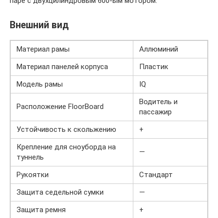
паре с двухцилиндровым 600-ым мотором.
Внешний вид
Материал рамы
Аллюминий
Материал панелей корпуса
Пластик
Модель рамы
IQ
Водитель и
Расположение FloorBoard
пассажир
Устойчивость к скольжению
+
Крепление для сноуборда на
—
туннель
Рукоятки
Стандарт
Защита седельной сумки
—
Защита ремня
+