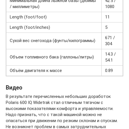
Минимальная длина лыжной базы (дюймы
42.5 /
/ миллиметры)
1080
Length (foot/foot)
11
Length (foot/inches)
5
671 /
Сухой вес снегохода (фунты/килограммы)
304
14.3 /
Объем топливного бака (галлоны/литры)
54.1
Объём двигателя к массе
0.89
Видео
В результате перечисленных небольших доработок
Polaris 600 IQ Widetrak стал отличным тягачом с
высокими показателями комфорта и управляемости.
Надо признать, что с такой машиной можно не
опасаться при движении по резким склонам и спускам.
Не возникнет проблем в самых затруднительных