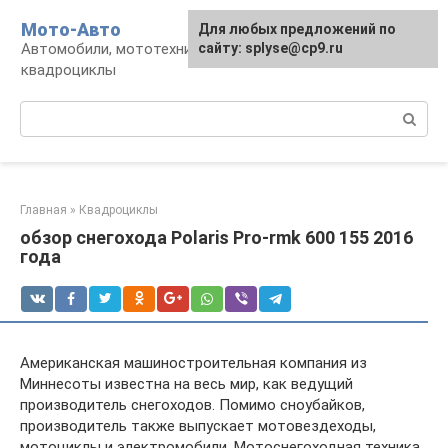
Перейти
Мото-Авто
Для любых предложений по
к
Автомобили, мототехника, снегоходы,
сайту: splyse@cp9.ru
контенту
квадроциклы
Поиск:
Главная
»
Квадроциклы
обзор снегохода Polaris Pro-rmk 600 155 2016
года
Американская машиностроительная компания из
Миннесоты известна на весь мир, как ведущий
производитель снегоходов. Помимо сноубайков,
производитель также выпускает мотовездеходы,
мотоциклы и электромобили. Мотоснегоходная техника