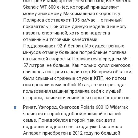
быстрее и комфортнее, чем снегоход BRP Ski-Doo
Skandic WT 600 e-tec, который принадлежит
моему знакомому. Максимальная скорость у
Поляриса составляет 135 км/час – отличный
показатель. При этом данную модель я не могу
назвать спортивной, хотя она наделена
отменными тяговыми качествами.
Поддерживает 92-й бензин. Из существенных
минусов отмечу большое потребление топлива
на высокой скорости. Получается в среднем 55-
57 литров, не больше. Как только купил снегоход,
пришлось настроить вариатор. Во время обкатки
были слышны странные стуки в КПП, но потом
они пропали сами собой. Итак, за четыре года
пользования машина проявила себя с лучшей
стороны, за исключением некоторых недочетов.
Ринат, Ужгород. Снегоход Polaris 600 IQ Widetrak
является второй подобной машиной в нашей
семье. Понадобился второй, так как дети
подросли, и одного снегохода уже было мало.
Аппарат приобретен в 2012 году по большой