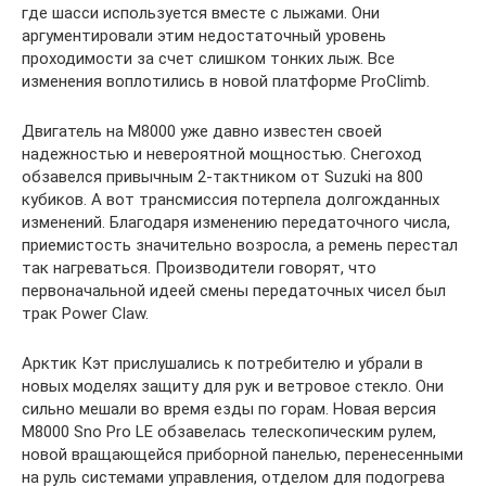
где шасси используется вместе с лыжами. Они
аргументировали этим недостаточный уровень
проходимости за счет слишком тонких лыж. Все
изменения воплотились в новой платформе ProClimb.
Двигатель на М8000 уже давно известен своей
надежностью и невероятной мощностью. Снегоход
обзавелся привычным 2-тактником от Suzuki на 800
кубиков. А вот трансмиссия потерпела долгожданных
изменений. Благодаря изменению передаточного числа,
приемистость значительно возросла, а ремень перестал
так нагреваться. Производители говорят, что
первоначальной идеей смены передаточных чисел был
трак Power Claw.
Арктик Кэт прислушались к потребителю и убрали в
новых моделях защиту для рук и ветровое стекло. Они
сильно мешали во время езды по горам. Новая версия
М8000 Sno Pro LE обзавелась телескопическим рулем,
новой вращающейся приборной панелью, перенесенными
на руль системами управления, отделом для подогрева