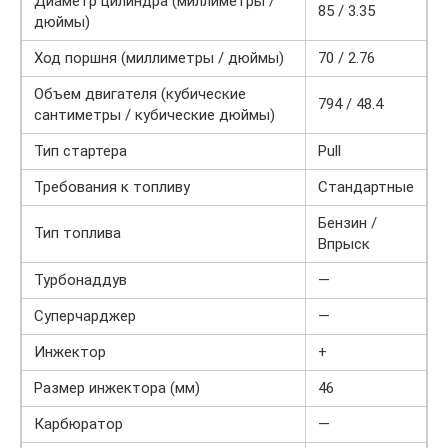
Диаметр цилиндра (миллиметры /
85 / 3.35
дюймы)
Ход поршня (миллиметры / дюймы)
70 / 2.76
Объем двигателя (кубические
794 / 48.4
сантиметры / кубические дюймы)
Тип стартера
Pull
Требования к топливу
Стандартные
Бензин /
Тип топлива
Впрыск
Турбонаддув
—
Суперчарджер
—
Инжектор
+
Размер инжектора (мм)
46
Карбюратор
—