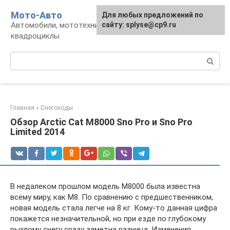
Перейти
Мото-Авто
Для любых предложений по
к
Автомобили, мототехника, снегоходы,
сайту: splyse@cp9.ru
контенту
квадроциклы
Поиск:
Главная
»
Снегоходы
Обзор Arctic Cat M8000 Sno Pro и Sno Pro
Limited 2014
В недалеком прошлом модель М8000 была известна
всему миру, как М8. По сравнению с предшественником,
новая модель стала легче на 8 кг. Кому-то данная цифра
покажется незначительной, но при езде по глубокому
рыхлому снегу сразу заметна разница. Изменения