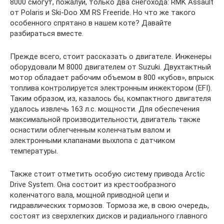
8000 смогут, пожалуй, только два снегохода: RMK Assault
от Polaris и Ski-Doo XM RS Freeride. Но что же такого
особенного спрятано в нашем коте? Давайте
разбираться вместе.
Прежде всего, стоит рассказать о двигателе. Инженеры
оборудовали M 8000 двигателем от Suzuki. Двухтактный
мотор обладает рабочим объемом в 800 «кубов», впрыск
топлива контролируется электронным инжектором (EFI).
Таким образом, из, казалось бы, компактного двигателя
удалось извлечь 163 л.с. мощности. Для обеспечения
максимальной производительности, двигатель также
оснастили облегченным коленчатым валом и
электронными клапанами выхлопа с датчиком
температуры.
Также стоит отметить особую систему привода Arctic
Drive System. Она состоит из крестообразного
коленчатого вала, мощной приводной цепи и
гидравлических тормозов. Тормоза же, в свою очередь,
состоят из сверхлегких дисков и радиального главного