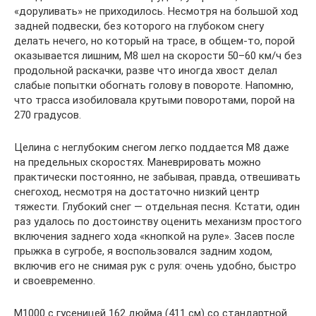
«доруливать» не приходилось. Несмотря на большой ход
задней подвески, без которого на глубоком снегу
делать нечего, но который на трасе, в общем-то, порой
оказывается лишним, М8 шел на скорости 50–60 км/ч без
продольной раскачки, разве что иногда хвост делал
слабые попытки обогнать голову в повороте. Напомню,
что трасса изобиловала крутыми поворотами, порой на
270 градусов.
Целина с неглубоким снегом легко поддается М8 даже
на предельных скоростях. Маневрировать можно
практически постоянно, не забывая, правда, отвешивать
снегоход, несмотря на достаточно низкий центр
тяжести. Глубокий снег — отдельная песня. Кстати, один
раз удалось по достоинству оценить механизм простого
включения заднего хода «кнопкой на руле». Засев после
прыжка в сугробе, я воспользовался задним ходом,
включив его не снимая рук с руля: очень удобно, быстро
и своевременно.
М1000 с гусеницей 162 дюйма (411 см) со стандартной