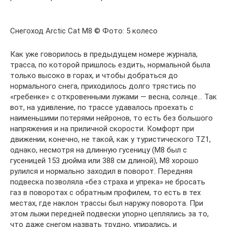
Снегоход Arctic Cat M8 © Фото: 5 колесо
Как уже говорилось в предыдущем номере журнала,
трасса, по которой пришлось ездить, нормальной была
только высоко в горах, и чтобы добраться до
нормального снега, приходилось долго трястись по
«гребенке» с откровенными лужами — весна, солнце… Так
вот, на удивление, по трассе удавалось проехать с
наименьшими потерями нейронов, то есть без большого
напряжения и на приличной скорости. Комфорт при
движении, конечно, не такой, как у туристического TZ1,
однако, несмотря на длинную гусеницу (М8 был с
гусеницей 153 дюйма или 388 см длиной), М8 хорошо
рулился и нормально заходил в поворот. Передняя
подвеска позволяла «без страха и упрека» не бросать
газ в поворотах с обратным профилем, то есть в тех
местах, где наклон трассы был наружу поворота. При
этом лыжи передней подвески упорно цеплялись за то,
что даже снегом назвать трудно, упирались, и