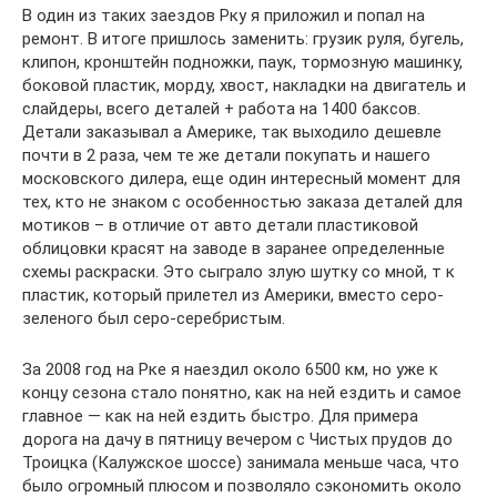
В один из таких заездов Рку я приложил и попал на
ремонт. В итоге пришлось заменить: грузик руля, бугель,
клипон, кронштейн подножки, паук, тормозную машинку,
боковой пластик, морду, хвост, накладки на двигатель и
слайдеры, всего деталей + работа на 1400 баксов.
Детали заказывал а Америке, так выходило дешевле
почти в 2 раза, чем те же детали покупать и нашего
московского дилера, еще один интересный момент для
тех, кто не знаком с особенностью заказа деталей для
мотиков – в отличие от авто детали пластиковой
облицовки красят на заводе в заранее определенные
схемы раскраски. Это сыграло злую шутку со мной, т к
пластик, который прилетел из Америки, вместо серо-
зеленого был серо-серебристым.
За 2008 год на Рке я наездил около 6500 км, но уже к
концу сезона стало понятно, как на ней ездить и самое
главное — как на ней ездить быстро. Для примера
дорога на дачу в пятницу вечером с Чистых прудов до
Троицка (Калужское шоссе) занимала меньше часа, что
было огромный плюсом и позволяло сэкономить около