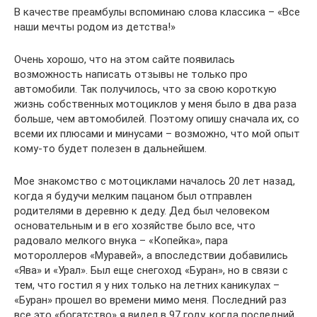
В качестве преамбулы вспоминаю слова классика – «Все
наши мечты родом из детства!»
Очень хорошо, что на этом сайте появилась
возможность написать отзывы не только про
автомобили. Так получилось, что за свою короткую
жизнь собственных мотоциклов у меня было в два раза
больше, чем автомобилей. Поэтому опишу сначала их, со
всеми их плюсами и минусами – возможно, что мой опыт
кому-то будет полезен в дальнейшем.
Мое знакомство с мотоциклами началось 20 лет назад,
когда я будучи мелким пацаном был отправлен
родителями в деревню к деду. Дед был человеком
основательным и в его хозяйстве было все, что
радовало мелкого внука – «Копейка», пара
мотороллеров «Муравей», а впоследствии добавились
«Ява» и «Урал». Был еще снегоход «Буран», но в связи с
тем, что гостил я у них только на летних каникулах –
«Буран» прошел во времени мимо меня. Последний раз
все это «богатство» я видел в 97 году, когда последний