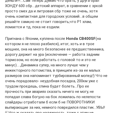
деньги!!!….Сам теперь думаю что брать, у друга брал
ХОНДУ 600 сбр….детский аппарат, в сравнении с эркой
просто смех да и литровая сбр тоже не очень, хотя
очень компактная для городских условий….в общем
решайте сами,но не стоит говорить,что Р1 хлам,
ломается и тд, пока не ездили.
Пригнана с Японии, куплена после
Honda CB400SF
(на
котором я не плохо разбился), итог, хоть и в трое
мощнее, она на много безопаснее ее предшественника,
дорогу держит на ура (исключение — работа задним
тормозом, но если работать с головой то и это не
минус)…..Динамика супер, на много лучше чем у
инжекторного потомства, в принципе из-за ее малых
размеров она напоминает турбированный мопед!) Что не
очень порадовало- неудобная посадка, 200км уже с
трудом проедешь, спина будет болеть…Про ее
прочность при авариях сказать ничего не могу, не
попадал слава богу,но на бок ложилась по нелепости
слайдеры отработали б если б не ПОВОРОТНИКИ
выпирающие за них, немного повредился пластик…УВЫ!
(( Что ж сказать про надежность, тоже с этим не