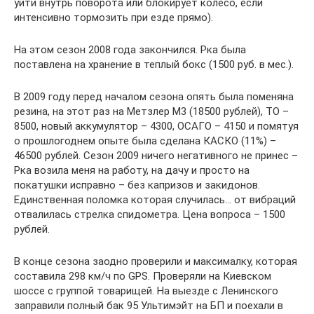
уйти внутрь поворота или блокирует колесо, если
интенсивно тормозить при езде прямо).
На этом сезон 2008 года закончился. Рка была
поставлена на хранение в теплый бокс (1500 руб. в мес.).
В 2009 году перед началом сезона опять была поменяна
резина, на этот раз на Метзлер М3 (18500 рублей), ТО –
8500, новый аккумулятор – 4300, ОСАГО – 4150 и помятуя
о прошлогоднем опыте была сделана КАСКО (11%) –
46500 рублей. Сезон 2009 ничего негативного не принес –
Рка возила меня на работу, на дачу и просто на
покатушки исправно – без капризов и закидонов.
Единственная поломка которая случилась… от вибраций
отвалилась стрелка спидометра. Цена вопроса – 1500
рублей.
В конце сезона заодно проверили и максималку, которая
составила 298 км/ч по GPS. Проверяли на Киевском
шоссе с группой товарищей. На выезде с Ленинского
заправили полный бак 95 Ультимэйт на БП и поехали в