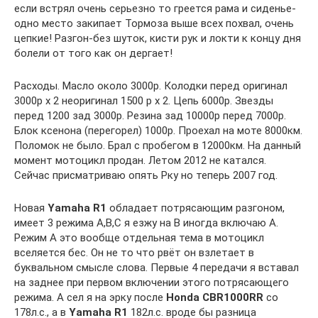
если встрял очень серьезно то греется рама и сиденье-
одно место закипает Тормоза выше всех похвал, очень
цепкие! Разгон-без шуток, кисти рук и локти к концу дня
болели от того как он дергает!
Расходы. Масло около 3000р. Колодки перед оригинал
3000р х 2 неоригинал 1500 р х 2. Цепь 6000р. Звезды
перед 1200 зад 3000р. Резина зад 10000р перед 7000р.
Блок ксенона (перегорел) 1000р. Проехал на моте 8000км.
Поломок не было. Брал с пробегом в 12000км. На данный
момент мотоцикл продан. Летом 2012 не катался.
Сейчас присматриваю опять Рку но теперь 2007 год.
Новая
Yamaha R1
обладает потрясающим разгоном,
имеет 3 режима А,B,С я езжу на B иногда включаю А.
Режим А это вообще отдельная тема в мотоцикл
вселяется бес. Он не то что рвёт он взлетает в
буквальном смысле слова. Первые 4 передачи я вставал
на заднее при первом включении этого потрясающего
режима. А сел я на эрку после
Honda CBR1000RR
со
178л.с., а в
Yamaha R1
182л.с. вроде бы разница