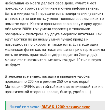
небольшая но мозги делают своё дело. Рулится мот
прекрасно, тормоза отличные и очень информативны.
Есть и минусы на 1 передаче есть подёргивания(зависит
от пилота) но они есть, у меня тюненые звёзды и как то
помягче едет. Кстати сравнивал свою эрку и эрку друга
оба мота 2009г ток у меня европеец с тюнеными
звёздами и фильтром, а у друга америкос штатный. Так
едут мотики по разному(у меня лучше) правда и
погрешность по скорости также есть. Есть ещё одна
маленькая фигня как натяжитель цепи, при старте двигла
есть не очень приятный звук(проходит за 2секунды),
можно этот натяжитель менять каждые 10тыс и звука
не будет.
В зеркала всё видно, пасадка в принципе удобна,
проезжал по 200 км в режиме 250 км в час норм!
Мотоцикл ОЧЕНЬ достойный как с эстетической так и с
практической стороны-красив, быстр, удобен……)
Читайте также:
BMW K 1200: технические