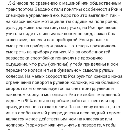
1,5-2 часов по сравнению с машиной или общественным
транспортом. Заодно стали понятны особенности Рки и
специфика управления ею. Коротко это выглядит так –
на классическом мотоцикле ты сидишь на попе ровно,
руль держишь «на вытянутых руках», на Рке пришлось
учиться сидеть с явным наклоном вперед, зажав бак
коленками, навесая над приборкой. Если раньше я
смотрел на приборку «прямо», то теперь приходилось
смотреть на приборку «вниз». Из-за особенностей
развесовки спортбайка поначалу не проходило
ощущение, что руль (клипоны) у тебя приделаны к оси
переднего колеса и ты в буквальном смысле рулишь
колесом. На малых скоростях Рка рулится хреново из-за
ограничения поворота рулевой колонки, но на больших
скоростях это нивелируется за счет контрруления и
наклоном корпуса мотоцикла. Рка не любит медленной
езды – в 90% езды по пробкам работает вентилятор
принудительного охлаждения. Так же хочу сказать, что
из-за особенностей распределения веса задний тормоз
является менее действенным, чем на классиках или
чопперах (тормозит или чуть-чуть в повороте, чтобы