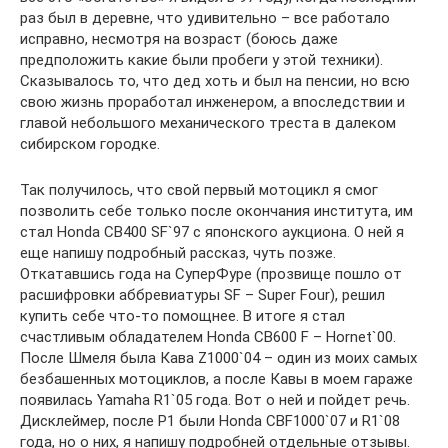
раз был в деревне, что удивительно – все работало
исправно, несмотря на возраст (боюсь даже
предположить какие были пробеги у этой техники).
Сказывалось то, что дед хоть и был на пенсии, но всю
свою жизнь проработал инженером, а впоследствии и
главой небольшого механического треста в далеком
сибирском городке.
Так получилось, что свой первый мотоцикл я смог
позволить себе только после окончания института, им
стал Honda CB400 SF`97 с японского аукциона. О ней я
еще напишу подробный рассказ, чуть позже.
Откатавшись года на СуперФуре (прозвище пошло от
расшифровки аббревиатуры SF – Super Four), решил
купить себе что-то помощнее. В итоге я стал
счастливым обладателем Honda CB600 F – Hornet`00.
После Шмеля была Кава Z1000`04 – один из моих самых
безбашенных мотоциклов, а после Кавы в моем гараже
появилась Yamaha R1`05 года. Вот о ней и пойдет речь.
Дисклеймер, после Р1 были Honda CBF1000`07 и R1`08
года, но о них, я напишу подробней отдельные отзывы.