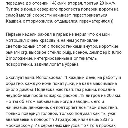
передача до отсечки 143км/ч, вторая, третья 201км/ч.
Тут же в конце северного проспекта поперек дороги на
самой малой скорости начинает перестраиваться
Кашкай, оттормозился, отдышался, перематерился.))
Первые недели заходя в гараж не верил что он мой,
мотоцикл очень красивый, на нем установлен
светодиодный стоп с поворотниками внутри, короткие
рычаги crg, высокое стекло pluig, ксенон, демпфер biturbo
21положение, интегрированные в оптекатель
поворотники, задняя лопата убрана.
Эксплуатация. Использовал r1 каждый день, на работу и
обратно, каждую ночь покатушки, на каде максималка
около дамбы. Подвеска жесткая, газ резкий, посадка
неудобная,в пробках жарко, расход…18 литров на 200 км.
Но ты об этом забываешь когда заводишь его и
начинаешь движение, он повторяет все твои действия,
только повернул головой, только подумал как ты уже
вваливаешь в поворот 90 градусов, или едешь 283 по
московскому. Из серьезных минусов то что в пробках,