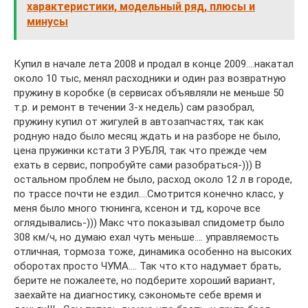
характеристики, модельный ряд, плюсы и
минусы
Купил в начале лета 2008 и продал в конце 2009….накатал
около 10 тыс, менял расходники и один раз возвратную
пружину в коробке (в сервисах объявляли не меньше 50
т.р. и ремонт в течении 3-х недель) сам разобрал,
пружину купил от жигулей в автозапчастях, так как
родную надо было месяц ждать и на разборе не было,
цена пружинки кстати 3 РУБЛЯ, так что прежде чем
ехать в сервис, попробуйте сами разобраться-))) В
остальном проблем не было, расход около 12 л в городе,
по трассе почти не ездил….Смотрится конечно класс, у
меня было много тюнинга, ксенон и тд, короче все
оглядывались-))) Макс что показывал спидометр было
308 км/ч, но думаю ехал чуть меньше…. управляемость
отличная, тормоза тоже, динамика особенно на высоких
оборотах просто ЧУМА…. Так что кто надумает брать,
берите не пожалеете, но подберите хороший вариант,
заехайте на диагностику, сэкономьте себе время и