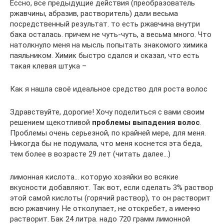
Ессно, все предыдущие действия (преобразователь
ржавчины, абразив, растворитель) дали весьма
посредственный результат. то есть ржавчина внутри
бака осталась. причем не чуть-чуть, а весьма много. Что
натолкнуло меня на мысль попытать знакомого химика
паяльником. Химик быстро сдался и сказал, что есть
такая клевая штука –
Как я нашла своё идеальное средство для роста волос
Здравствуйте, дорогие! Хочу поделиться с вами своим
решением щекотливой
проблемы выпадения волос
.
Проблемы очень серьезной, по крайней мере, для меня.
Никогда бы не подумала, что меня коснется эта беда,
тем более в возрасте 29 лет (читать далее…)
лимонная кислота… которую хозяйки во всякие
вкусности добавляют. Так вот, если сделать 3% раствор
этой самой кислоты (горячий раствор), то он растворит
всю ржавчину. Не отколупает, не отскребет, а именно
растворит. Бак 24 литра. надо 720 грамм лимонной