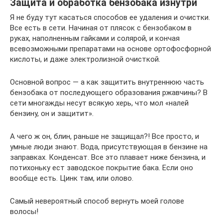
Защита и обработка бензобака изнутри
Я не буду тут касаться способов ее удаления и очистки.
Все есть в сети. Начиная от плясок с бензобаком в
руках, наполненным гайками и солярой, и кончая
всевозможными препаратами на основе ортофосфорной
кислоты, и даже электролизной очисткой.
Основной вопрос — а как защитить внутреннюю часть
бензобака от последующего образования ржавчины? В
сети многажды несут всякую херь, что мол «налей
бензину, он и защитит».
А чего ж он, блин, раньше не защищал?! Все просто, и
умные люди знают. Вода, присутствующая в бензине на
заправках. Конденсат. Все это плавает ниже бензина, и
потихоньку ест заводское покрытие бака. Если оно
вообще есть. Цинк там, или олово.
Самый невероятный способ вернуть моей голове
волосы!