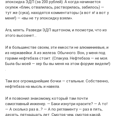
эпоксидка ЭДП (за 200 рублей). А когда начинается
скулеж «блин, отвалилась, растворилась, забилось) —
тут же (сука), находятся комментаторы (а вот я! а вот у
меня!) — «вы не ту эпоксидку взяли».
Ага, млять. Разведи ЭДП ацетоном, и посмотри, что из
этого высохнет…
И в большинстве своем, эти емкости не алюминиевые, и
из нержавейки. А из железа. Обычного. Вон, у меня под
горами нефтебаза стоит. (Спакуха. Нефтебаза — не моя.
Была бы моей — хер бы вы меня на этом форуме видели!)
.
Там все огромаднейшие бочки — стальные. Собственно,
нефтебаза на мысль и навела.
И я позвонил знакомому, который там почти
самоглавный инженер. — Баки изнутри красите? — А то!
— А сколько раз в…? — А по регламенту — раз в пять,
десять, пятнадцать лет. Смотря чем, смотря какой,