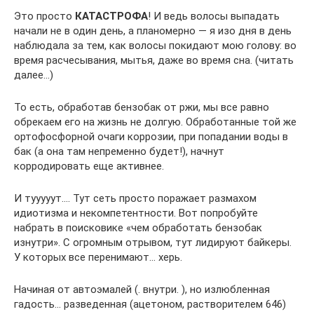
Это просто
КАТАСТРОФА
! И ведь волосы выпадать
начали не в один день, а планомерно — я изо дня в день
наблюдала за тем, как волосы покидают мою голову: во
время расчесывания, мытья, даже во время сна. (читать
далее…)
То есть, обработав бензобак от ржи, мы все равно
обрекаем его на жизнь не долгую. Обработанные той же
ортофосфорной очаги коррозии, при попадании воды в
бак (а она там непременно будет!), начнут
корродировать еще активнее.
И тууууут…. Тут сеть просто поражает размахом
идиотизма и некомпетентности. Вот попробуйте
набрать в поисковике «чем обработать бензобак
изнутри». С огромным отрывом, тут лидируют байкеры.
У которых все перенимают… херь.
Начиная от автоэмалей (. внутри. ), но излюбленная
гадость… разведенная (ацетоном, растворителем 646)