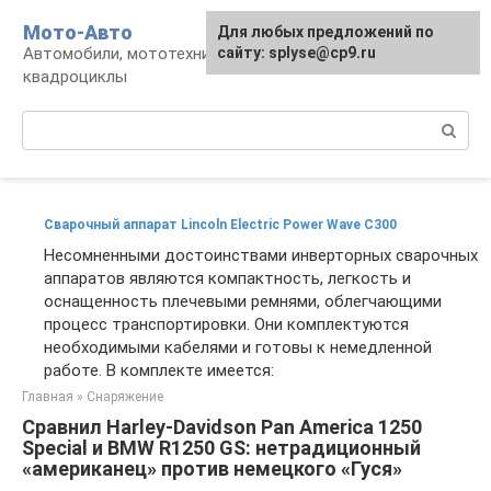
Перейти
Мото-Авто
Для любых предложений по
к
Автомобили, мототехника, снегоходы,
сайту: splyse@cp9.ru
контенту
квадроциклы
Поиск:
Сварочный аппарат Lincoln Electric Power Wave C300
Несомненными достоинствами инверторных сварочных
аппаратов являются компактность, легкость и
оснащенность плечевыми ремнями, облегчающими
процесс транспортировки. Они комплектуются
необходимыми кабелями и готовы к немедленной
работе. В комплекте имеется:
Главная
»
Снаряжение
Сравнил Harley-Davidson Pan America 1250
Special и BMW R1250 GS: нетрадиционный
«американец» против немецкого «Гуся»