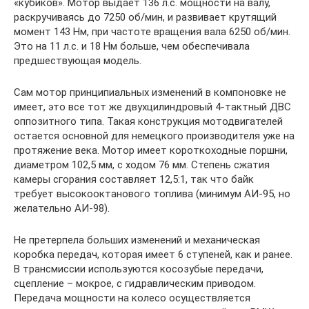
«кубиков». Мотор выдает 136 л.с. мощности на валу,
раскручиваясь до 7250 об/мин, и развивает крутящий
момент 143 Нм, при частоте вращения вала 6250 об/мин.
Это на 11 л.с. и 18 Нм больше, чем обеспечивала
предшествующая модель.
Сам мотор принципиальных изменений в компоновке не
имеет, это все тот же двухцилиндровый 4-тактный ДВС
оппозитного типа. Такая конструкция мотодвигателей
остается основной для немецкого производителя уже на
протяжение века. Мотор имеет короткоходные поршни,
диаметром 102,5 мм, с ходом 76 мм. Степень сжатия
камеры сгорания составляет 12,5:1, так что байк
требует высокооктанового топлива (минимум АИ-95, но
желательно АИ-98).
Не претерпела больших изменений и механическая
коробка передач, которая имеет 6 ступеней, как и ранее.
В трансмиссии используются косозубые передачи,
сцепление – мокрое, с гидравлическим приводом.
Передача мощности на колесо осуществляется