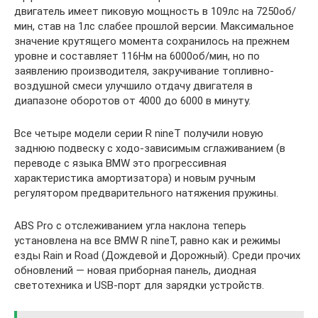
двигатель имеет пиковую мощность в 109лс на 7250об/
мин, став на 1лс слабее прошлой версии. Максимальное
значение крутящего момента сохранилось на прежнем
уровне и составляет 116Нм на 6000об/мин, но по
заявлению производителя, закручивание топливно-
воздушной смеси улучшило отдачу двигателя в
диапазоне оборотов от 4000 до 6000 в минуту.
Все четыре модели серии R nineT получили новую
заднюю подвеску с ходо-зависимым сглаживанием (в
переводе с языка BMW это прогрессивная
характеристика амортизатора) и новым ручным
регулятором предварительного натяжения пружины.
ABS Pro с отслеживанием угла наклона теперь
установлена на все BMW R nineT, равно как и режимы
езды Rain и Road (Дождевой и Дорожный). Среди прочих
обновлений — новая приборная панель, диодная
светотехника и USB-порт для зарядки устройств.