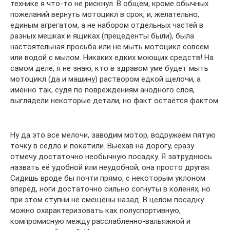
технике я что-то не рискнул. В общем, кроме обычных
пожеланий вернуть мотоцикл в срок, и, желательно,
единым агрегатом, а не набором отдельных частей в
разных мешках и ящиках (прецеденты были), была
настоятельная просьба или не мыть мотоцикл совсем
или водой с мылом. Никаких едких моющих средств! На
самом деле, я не знаю, кто в здравом уме будет мыть
мотоцикл (да и машину) раствором едкой щелочи, а
именно так, судя по повреждениям анодного слоя,
выглядели некоторые детали, но факт остаётся фактом.
Ну да это все мелочи, заводим мотор, водружаем пятую
точку в седло и покатили. Выехав на дорогу, сразу
отмечу достаточно необычную посадку. Я затруднюсь
назвать её удобной или неудобной, она просто другая.
Сидишь вроде бы почти прямо, с некоторым уклоном
вперед, ноги достаточно сильно согнуты в коленях, но
при этом ступни не смещены назад. В целом посадку
можно охарактеризовать как полуспортивную,
компромисную между расслабленно-вальяжной и