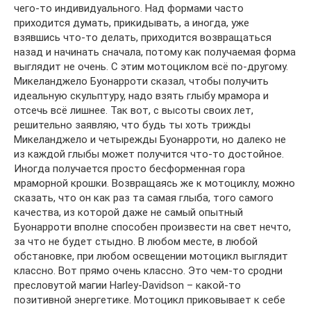
чего-то индивидуального. Над формами часто
приходится думать, прикидывать, а иногда, уже
взявшись что-то делать, приходится возвращаться
назад и начинать сначала, потому как получаемая форма
выглядит не очень. С этим мотоциклом всё по-другому.
Микеланджело Буонарроти сказал, чтобы получить
идеальную скульптуру, надо взять глыбу мрамора и
отсечь всё лишнее. Так вот, с высоты своих лет,
решительно заявляю, что будь ты хоть трижды
Микеланджело и четырежды Буонарроти, но далеко не
из каждой глыбы может получится что-то достойное.
Иногда получается просто бесформенная гора
мраморной крошки. Возвращаясь же к мотоциклу, можно
сказать, что он как раз та самая глыба, того самого
качества, из которой даже не самый опытный
Буонарроти вполне способен произвести на свет нечто,
за что не будет стыдно. В любом месте, в любой
обстановке, при любом освещении мотоцикл выглядит
классно. Вот прямо очень классно. Это чем-то сродни
пресловутой магии Harley-Davidson – какой-то
позитивной энергетике. Мотоцикл приковывает к себе