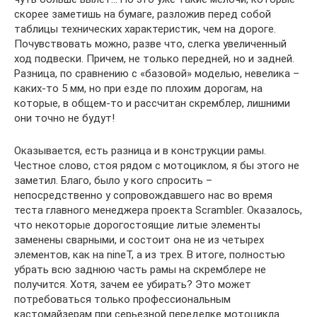
скорее заметишь на бумаге, разложив перед собой
таблицы технических характеристик, чем на дороге.
Почувствовать можно, разве что, слегка увеличенный
ход подвески. Причем, не только передней, но и задней.
Разница, по сравнению с «базовой» моделью, невелика –
каких-то 5 мм, но при езде по плохим дорогам, на
которые, в общем-то и рассчитан скремблер, лишними
они точно не будут!
Оказывается, есть разница и в конструкции рамы.
Честное слово, стоя рядом с мотоциклом, я бы этого не
заметил. Благо, было у кого спросить –
непосредственно у сопровождавшего нас во время
теста главного менеджера проекта Scrambler. Оказалось,
что некоторые дорогостоящие литые элементы
заменены сварными, и состоит она не из четырех
элементов, как на nineT, а из трех. В итоге, полностью
убрать всю заднюю часть рамы на скремблере не
получится. Хотя, зачем ее убирать? Это может
потребоваться только профессиональным
кастомайзерам при серьезной переделке мотоцикла.