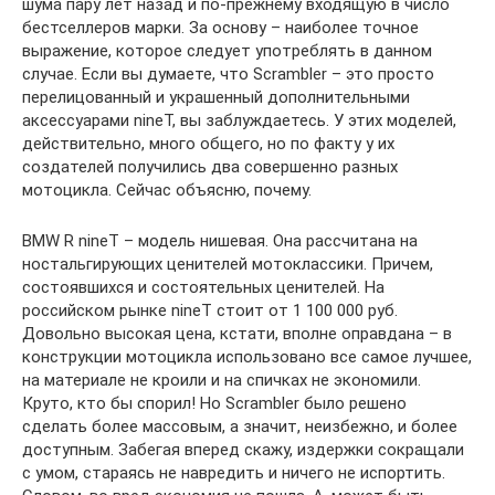
шума пару лет назад и по-прежнему входящую в число
бестселлеров марки. За основу – наиболее точное
выражение, которое следует употреблять в данном
случае. Если вы думаете, что Scrambler – это просто
перелицованный и украшенный дополнительными
аксессуарами nineT, вы заблуждаетесь. У этих моделей,
действительно, много общего, но по факту у их
создателей получились два совершенно разных
мотоцикла. Сейчас объясню, почему.
BMW R nineT – модель нишевая. Она рассчитана на
ностальгирующих ценителей мотоклассики. Причем,
состоявшихся и состоятельных ценителей. На
российском рынке nineT стоит от 1 100 000 руб.
Довольно высокая цена, кстати, вполне оправдана – в
конструкции мотоцикла использовано все самое лучшее,
на материале не кроили и на спичках не экономили.
Круто, кто бы спорил! Но Scrambler было решено
сделать более массовым, а значит, неизбежно, и более
доступным. Забегая вперед скажу, издержки сокращали
с умом, стараясь не навредить и ничего не испортить.