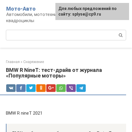
Перейти
Мото-Авто
Для любых предложений по
к
Автомобили, мототехника, снегоходы,
сайту: splyse@cp9.ru
контенту
квадроциклы
Поиск:
Главная
»
Снаряжение
BMW R NineT: тест-драйв от журнала
«Популярные моторы»
BMW R nineT 2021