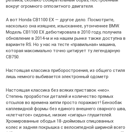
реплика, сколько собирательный образ, построенный
вокруг огромного оппозитного двигателя.
А вот Honda CB1100 EX — другое дело. Посмотрите,
насколько она изящнее, изысканнее, утонченнее BMW.
Модель CB1100 EX дебютировала в 2010 году, получила
обновление в 2014-м и на ­нашем рынке также доступна в
варианте RS. Но у нас на тесте «правильная» машина,
которая максимально точно цитирует ту легендарную
CB750.
Настоящая классика приборостроения, из общего стиля
лишь немного выбивается электронный одометр
Настоящая классика без всяких приставок «нео».
Степень проработки деталей и количество прямых
отсылов во времена хиппи просто поражают! Бензобак
каплевидной формы без единого внешнего сварного шва,
«клетчатое» сиденье, низкие «сигары» глушителей.
Хромированные ободья 18-дюймовых спицованных
колес и задняя покрышка с велосипедной шириной всего