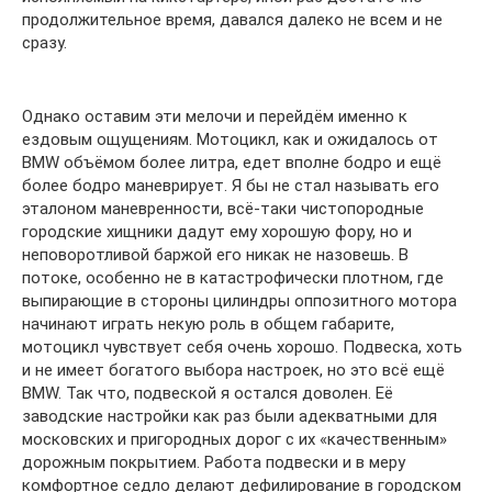
продолжительное время, давался далеко не всем и не
сразу.
Однако оставим эти мелочи и перейдём именно к
ездовым ощущениям. Мотоцикл, как и ожидалось от
BMW объёмом более литра, едет вполне бодро и ещё
более бодро маневрирует. Я бы не стал называть его
эталоном маневренности, всё-таки чистопородные
городские хищники дадут ему хорошую фору, но и
неповоротливой баржой его никак не назовешь. В
потоке, особенно не в катастрофически плотном, где
выпирающие в стороны цилиндры оппозитного мотора
начинают играть некую роль в общем габарите,
мотоцикл чувствует себя очень хорошо. Подвеска, хоть
и не имеет богатого выбора настроек, но это всё ещё
BMW. Так что, подвеской я остался доволен. Её
заводские настройки как раз были адекватными для
московских и пригородных дорог с их «качественным»
дорожным покрытием. Работа подвески и в меру
комфортное седло делают дефилирование в городском