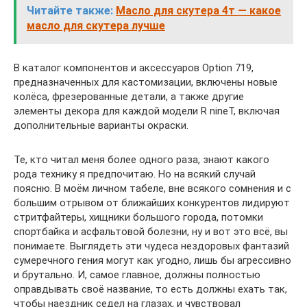
Читайте также:
Масло для скутера 4т — какое
масло для скутера лучше
В каталог компонентов и аксессуаров Option 719,
предназначенных для кастомизации, включены новые
колёса, фрезерованные детали, а также другие
элементы декора для каждой модели R nineT, включая
дополнительные варианты окраски.
Те, кто читал меня более одного раза, знают какого
рода технику я предпочитаю. Но на всякий случай
поясню. В моём личном табеле, вне всякого сомнения и с
большим отрывом от ближайших конкурентов лидируют
стритфайтеры, хищники большого города, потомки
спортбайка и асфальтовой болезни, ну и вот это всё, вы
понимаете. Выглядеть эти чудеса нездоровых фантазий
сумеречного гения могут как угодно, лишь бы агрессивно
и брутально. И, самое главное, должны полностью
оправдывать своё название, то есть должны ехать так,
чтобы наездник седел на глазах, и чувствовал