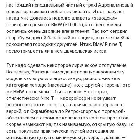
настоящий неподдельный чистый страх! Адреналиновый
генератор высшей пробы так сказать. И вот пару лет
назад мне довелось недолго владеть «заводским
стритфайтером» от BMW (S1000 R), и от него у меня
остались очень двоякие впечатления. Так вот сегодня
попробуем другой баварский мотоцикл, с претензией на
покорителя городских джунглей. Итак, BMW R nine T,
посмотрим, есть ли в нём дьявольская искра.
Тут надо сделать некоторое лирическое отступление.
Во-первых, баварцы никогда не позиционировали эту
модель как злую или агрессивную, расположив её в
категории heritage (наследие), но, с другой стороны, это
же BMW, он не может быть вялым. Во-вторых,
стилистически Nine T — каферейсер и не внушает
особого страха и трепета, а наличие разнообразных
версий, от Скрамблера до Ретро-спорта, с торпедой-
обтекателем и огромное количество кастом-проектов
скорее намекают на, так называемую, открытую базу. То
есть, покупаем практически пустой мотоцикл за
минимальную цену и с минимумом декора, а дальше —