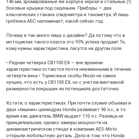
140 мм, хромированные же корпуса зеркал и стальные (!)
боковые крышки под сиденьем. Приборы — два
классических стакана спидометра и тахометра. И лишь
гребенка АБС напоминает, какой сейчас год.
Почему я так много пишу о дизайне? Да потому что в
мотоциклах такого класса это 95% успеха продаж! Те,
кому нужны характеристики, пасутся на другом поле.
• Рядная четверка CB1100 EX — вне времени:
характеристики остаются почти неизменными в течение
четверти века • Тормозные скобы Nissin не самое
лучшее, что есть у CB1100 EX, но с учетом винтажной
размерности покрышек их потенциала достаточно
Кстати, о характеристиках. При почти схожих объемах и
двух «лишних» цилиндрах Honda развивает 90 л.с., в то
время как двигатель BMW выдает 110 л.с. Разница не
принципиальная, однако замеры мощности на
динамометрическом стенде в компании ­AES-Moto
открыли любопытную деталь. Дело в том, что Honda