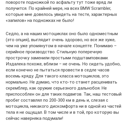
повороте подножкой по асфальту тут тоже вряд ли
получится. По крайней мере, на всех BMW Scrambler,
которые мне довелось увидеть на тесте, характерных
«запилов» на подножках не было!
Седло, а на наших мотоциклах оно было одноместным
(это опция), выглядит очень здорово, но все же хуже,
чем на уже упомянутом в начале концепте. Понимаю –
серийное производство. Стильную поперечную
прострочку заменили простыми подштамповками.
Издалека похоже, вблизи – не очень. Но сидеть удобно,
если конечно не пытаться провести в седле часов
восемь кряду. Для такого класса мотоциклов, это
нормально. Не думаю, что кто-то станет расценивать
скремблер, как оружие серьезного дальнобоя. Не
приспособлен он для таких подвигов. Так, наш тестовый
пробег составлял по 200-300 км в день и, слезая с
мотоцикла, никакого дискомфорта ни в одной из частей
тела я не ощущал. В том числе и в той, про которую вы
сейчас наверняка подумали!