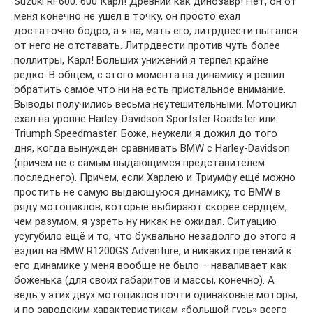
Suzuki RF600. 600 Карл! Древний как динозавр! Нет, он от
меня конечно не ушел в точку, он просто ехал
достаточно бодро, а я на, мать его, литрдвести пытался
от него не отставать. Литрдвести против чуть более
поллитры, Карл! Больших унижений я терпел крайне
редко. В общем, с этого момента на динамику я решил
обратить самое что ни на есть пристальное внимание.
Выводы получились весьма неутешительными. Мотоцикл
ехал на уровне Harley-Davidson Sportster Roadster или
Triumph Speedmaster. Боже, неужели я дожил до того
дня, когда вынужден сравнивать BMW с Harley-Davidson
(причем не с самым выдающимся представителем
последнего). Причем, если Харлею и Триумфу ещё можно
простить не самую выдающуюся динамику, то BMW в
ряду мотоциклов, которые выбирают скорее сердцем,
чем разумом, я узреть ну никак не ожидал. Ситуацию
усугубило ещё и то, что буквально незадолго до этого я
ездил на BMW R1200GS Adventure, и никаких претензий к
его динамике у меня вообще не было – наваливает как
боженька (для своих габаритов и массы, конечно). А
ведь у этих двух мотоциклов почти одинаковые моторы,
и по заводским характеристикам «большой гусь» всего