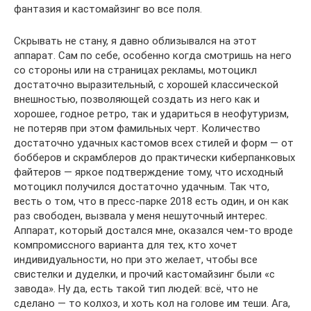
фантазия и кастомайзинг во все поля.
Скрывать не стану, я давно облизывался на этот
аппарат. Сам по себе, особенно когда смотришь на него
со стороны или на страницах рекламы, мотоцикл
достаточно выразительный, с хорошей классической
внешностью, позволяющей создать из него как и
хорошее, годное ретро, так и удариться в неофутуризм,
не потеряв при этом фамильных черт. Количество
достаточно удачных кастомов всех стилей и форм — от
бобберов и скрамблеров до практически киберпанковых
файтеров — яркое подтверждение тому, что исходный
мотоцикл получился достаточно удачным. Так что,
весть о том, что в пресс-парке 2018 есть один, и он как
раз свободен, вызвала у меня нешуточный интерес.
Аппарат, который достался мне, оказался чем-то вроде
компромиссного варианта для тех, кто хочет
индивидуальности, но при это желает, чтобы все
свистелки и дуделки, и прочий кастомайзинг были «с
завода». Ну да, есть такой тип людей: всё, что не
сделано — то колхоз, и хоть кол на голове им теши. Ага,