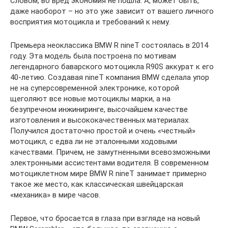
Словом, во вред экономия не пошла. А, может быть,
даже наоборот – но это уже зависит от вашего личного
восприятия мотоцикла и требований к нему.
Премьера неоклассика BMW R nineT состоялась в 2014
году. Эта модель была построена по мотивам
легендарного баварского мотоцикла R90S аккурат к его
40-летию. Создавая nineT компания BMW сделала упор
не на суперсовременной электронике, которой
щеголяют все новые мотоциклы марки, а на
безупречном инжиниринге, высочайшем качестве
изготовления и высококачественных материалах.
Получился достаточно простой и очень «честный»
мотоцикл, с едва ли не эталонными ходовыми
качествами. Причем, не замутненными всевозможными
электронными ассистентами водителя. В современном
мотоциклетном мире BMW R nineT занимает примерно
такое же место, как классическая швейцарская
«механика» в мире часов.
Первое, что бросается в глаза при взгляде на новый