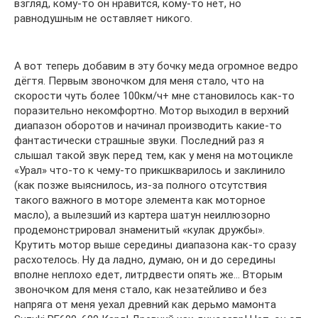
взгляд, кому-то он нравится, кому-то нет, но
равнодушным не оставляет никого.
А вот теперь добавим в эту бочку меда огромное ведро
дёгтя. Первым звоночком для меня стало, что на
скорости чуть более 100км/ч+ мне становилось как-то
поразительно некомфортно. Мотор выходил в верхний
диапазон оборотов и начинал производить какие-то
фантастически страшные звуки. Последний раз я
слышал такой звук перед тем, как у меня на мотоцикле
«Урал» что-то к чему-то прикшкварилось и заклинило
(как позже выяснилось, из-за полного отсутствия
такого важного в моторе элемента как моторное
масло), а вылезший из картера шатун неиллюзорно
продемонстрировал знаменитый «кулак дружбы».
Крутить мотор выше середины диапазона как-то сразу
расхотелось. Ну да ладно, думаю, он и до середины
вполне неплохо едет, литрдвести опять же… Вторым
звоночком для меня стало, как незатейливо и без
напряга от меня уехал древний как дерьмо мамонта