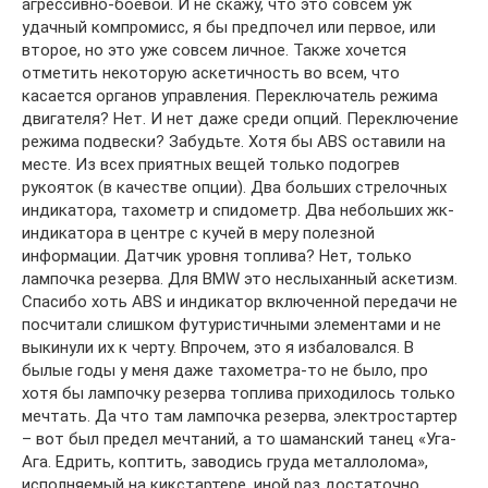
агрессивно-боевой. И не скажу, что это совсем уж
удачный компромисс, я бы предпочел или первое, или
второе, но это уже совсем личное. Также хочется
отметить некоторую аскетичность во всем, что
касается органов управления. Переключатель режима
двигателя? Нет. И нет даже среди опций. Переключение
режима подвески? Забудьте. Хотя бы ABS оставили на
месте. Из всех приятных вещей только подогрев
рукояток (в качестве опции). Два больших стрелочных
индикатора, тахометр и спидометр. Два небольших жк-
индикатора в центре с кучей в меру полезной
информации. Датчик уровня топлива? Нет, только
лампочка резерва. Для BMW это неслыханный аскетизм.
Спасибо хоть ABS и индикатор включенной передачи не
посчитали слишком футуристичными элементами и не
выкинули их к черту. Впрочем, это я избаловался. В
былые годы у меня даже тахометра-то не было, про
хотя бы лампочку резерва топлива приходилось только
мечтать. Да что там лампочка резерва, электростартер
– вот был предел мечтаний, а то шаманский танец «Уга-
Ага. Едрить, коптить, заводись груда металлолома»,
исполняемый на кикстартере, иной раз достаточно