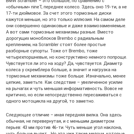
BMW Scrambler – это большое, по сравнению с
«обычным» nineT, переднее колесо. Здесь оно 19-ти, а не
17-ти дюймовое. За счет этого тормозные диски
кажутся меньше, но это только иллюзия. На самом деле
они совершенно одинаковые и даже взаимозаменяемые.
А вот сами тормозные механизмы разные. Вместо
дорогущих моноблоков Brembo с радиальным
креплением, на Scrambler стоят более простые
разборные супорты. Тоже от Brembo, тоже
четырехпоршневые, но конструктивно немного попроще.
Чувствуется ли это на ходу? Да, чувствуется. Диаметр
колеса у скремблера больше, а значит и нагрузка на
тормозные механизмы тоже больше. Изначально, менее
цепкие, заметьте. Как следствие – увеличенное усилие
на рычагах и чуть меньшая информативность. Вовсе не
критично, но если непосредственно пересаживаться с
одного мотоцикла на другой, то заметно.
Следующее отличие – иная передняя вилка. Она здесь
обычная, не перевернутая, и с меньшим диаметром
перьев: 43 мм против 46-ти. Чуть меньше угол наклона,
чуть больше вылет… Но это уже такие мелочи, которые