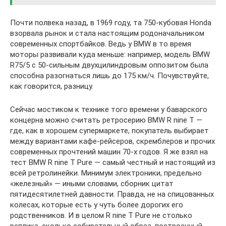
Почти полвека назад, в 1969 году, та 750-кубовая Honda
взорвала рынок и стала настоящим родоначальником
современных спортбайков. Ведь у BMW в то время
моторы развивали куда меньше: например, модель BMW
R75/5 с 50-сильным двухцилиндровым оппозитом была
способна разогнаться лишь до 175 км/ч. Почувствуйте,
как говорится, разницу.
Сейчас мостиком к технике того времени у баварского
концерна можно считать ретросерию BMW R nine T —
где, как в хорошем супермаркете, покупатель выбирает
между вариантами кафе-рейсеров, скремблеров и прочих
современных прочтений машин ­70-х годов. Я же взял на
тест BMW R nine T Pure — самый честный и настоящий из
всей ретролинейки. Минимум электроники, предельно
«железный» — иными словами, сборник цитат
пятидесятилетней давности. Правда, не на спицованных
колесах, которые есть у чуть более дорогих его
родственников. И в целом R nine T Pure не столько