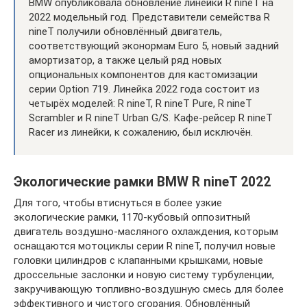
BMW опубликовала обновление линейки R nineT на
2022 модельный год. Представители семейства R
nineT получили обновлённый двигатель,
соответствующий эконормам Euro 5, новый задний
амортизатор, а также целый ряд новых
опциональных компонентов для кастомизации
серии Option 719. Линейка 2022 года состоит из
четырёх моделей: R nineT, R nineT Pure, R nineT
Scrambler и R nineT Urban G/S. Кафе-рейсер R nineT
Racer из линейки, к сожалению, был исключён.
Экологические рамки BMW R nineT 2022
Для того, чтобы втиснуться в более узкие
экологические рамки, 1170-кубовый оппозитный
двигатель воздушно-масляного охлаждения, которым
оснащаются мотоциклы серии R nineT, получил новые
головки цилиндров с клапанными крышками, новые
дроссельные заслонки и новую систему турбуленции,
закручивающую топливно-воздушную смесь для более
эффективного и чистого сгорания. Обновлённый