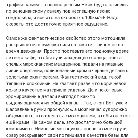
трафике каким-то плавно речным – как будто плывешь
по венецианскому каналу под неспешную песню
гондольера, и всё это на скоростях 100км/ч+. Надо
сказать, это достаточно приятное ощущение.
Самое же фантастическое свойство этого мотоцикла
раскрывается в сумерках или на закате. Причем не во
время движения. Просто поставьте его подножку возле
летнего кафе, чтобы лучи заходящего солнца, цвета
спелых марокканских мандаринов, падали на плавные
линий очертаний, полированный хром и черные детали с
золотыми окантовками. Фантастический вид, такой
теплый и спокойный. Не хватает разве что коричневой
кожи в качестве материала сиденья. Да и некоторые
хромированные детали выглядят как-то
выделяющимися из общей канвы… Так, стоп. Вот уже и
шаловливые ручки проснулись, а мозг начал судорожно
обдумывать, что сделать с мотоциклом, чтобы он стал
ещё краше. На самом деле, это достаточно большой
комплимент. Немногие мотоциклы, попав ко мне в руки,
сразу раскрывают свой потенциал в качестве базы для