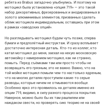
ребята из Brabus загадочно улыбнулись. И поэтому на
мотоцикл была установлена «опция 719» — это такой
набор декоративных, фрезерованных и анодированных в
золото алюминиевых элементов, призванных сделать
облик мотоцикла индивидуальным, оставшись при этом
в рамках «заводских опций».
Но разглядывать мотоцикл будем чуть позже, сперва
бумаги и предполётный инструктаж. И сразу всплывает
достаточно интересная деталь. Кто-то из коллег, кто
катал мотоцикл до меня, заехал на некую московскую
автомойку с намерением мотоцикл, как ни странно,
помыть. Перед съёмками там или просто чтобы не
возвращать его грязным, это не важно. Важно, что на
той мойке мотоцикл помыли чем-то настолько ядреным,
что на многих деталях проступили какие-то серые
разводы, которые ничем не отмываются вообще.
Особенно ярко это проявилось на деталях именно из
опции 719, видимо, в силу разного процесса покрытия.
Наверное, можно было бы их там рашпилем или
наждаком свести, но проверять сию теорию не на своей