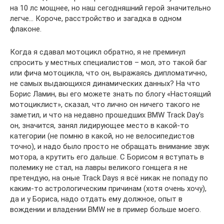
на 10 лс мощнее, но наш сегодняшний герой значительно
легче… Короче, расстройство и загадка в одном
флаконе.
Когда я сдавал мотоцикл обратно, я не преминул
спросить у местных специалистов – мол, это такой баг
или фича мотоцикла, что он, выражаясь дипломатично,
не самых выдающихся динамических данных? На что
Борис Ламин, вы его можете знать по блогу «Настоящий
мотоциклист», сказал, что лично он ничего такого не
заметил, и что на недавно прошедших BMW Track Day’s
он, значится, занял лидирующее место в какой-то
категории (не помню в какой, но не велосипедистов
точно), и надо было просто не обращать внимание звук
мотора, а крутить его дальше. С Борисом я вступать в
полемику не стал, на лавры великого гонщега я не
претендую, на оные Track Days я всё никак не попаду по
каким-то астрологическим причинам (хотя очень хочу),
да и у Бориса, надо отдать ему должное, опыт в
вождении и владении BMW не в пример больше моего.