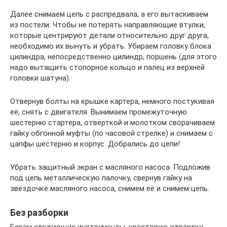
Далее снимаем цепь с распредвала, а его вытаскиваем
из постели. Чтобы не потерять направляющие втулки,
которые центрируют детали относительно друг друга,
необходимо их вынуть и убрать. Убираем головку блока
цилиндра, непосредственно цилиндр, поршень (для этого
надо вытащить стопорное кольцо и палец из верхней
головки шатуна).
Отвернув болты на крышке картера, немного постукивая
её, снять с двигателя. Вынимаем промежуточную
шестерню стартера, отвёрткой и молотком сворачиваем
гайку обгонной муфты (по часовой стрелке) и снимаем с
цапфы шестерню и корпус. Добрались до цепи!
Убрать защитный экран с масляного насоса. Подложив
под цепь металлическую палочку, свернув гайку на
звёздочке масляного насоса, снимем её и снимем цепь.
Без разборки
Берём следующие инструменты: крестовую отвёртку,