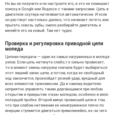
Но вы не получите и не настроите его, и это не помешает
поиску в Google или Яндексе с такими запросами. Цепь в
двигателе скутера натягивается автоматически. И если
он растянут настолько далеко, что начинает лететь или
прыгать сквозь зубы, смело разбирайте двигатель и
меняйте его на новый. Там нет чудес.
Проверка и регулировка приводной цепи
мопеда
Цепная передача — один из самых нагруженных в мопеде
узлов. Если цепь натянута слабо,т.е сильно провисает,
то в момент смены нагрузки сначала будет выбираться
этот лишний запас цепи, а потом, когда ее свободный
ход закончится, произойдет резкий удар, вредный для
всех элементов трансмиссии. Да и самому водителю
неприятно управлять таким дергающимся при любом
открытии и прикрытии «газа» мопедом, особенно в вяло
ползущей пробке. Второй минус провисшей цепи в том,
что при слабом натяжении ее ненагруженное плечо по
инерции стремится двигаться прямолинейно, из-за чего