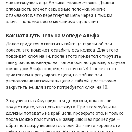
она натянулась еще больше, словно струна. Данная
оплошность влечет серьезные поломки, многие
отзываются, что перетянутая цепь через 1 тыс.км
влечет поломке всего механизма сцепления.
Как натянуть цепь на мопеде Альфа
Далее придется отвинтить гайки центральной оси
колеса, это поможет ослабить ось колеса. Для этого
подойдет ключ на 14, после этого придется открутить
гайку, расположенную на той же оси, но дальше, в случае
с мопедом Альфа подойдет ключ на 24. После этого
приступаем к регулировке цепи, на той же оси
расположена натяжитель цепи с гайкой, достаточно
закрутить ее, для этого потребуется ключ на 10.
Закручивать гайку придется до уровня, пока вы не
почувствуете, что цепь натянута. При этом зубцы не
должны попадать на край цепи, проверьте это, и только
после можно приступать к завершающей процедуре —
обратной закручивании гаек оси. Затяните хорошо эти
гайки, но не перетяните их. На этом все, как видите,