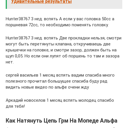
Удивительные результаты
Hunter38767 3 нед. вспять А если у вас головка 50сс а
поршневая 72сс, то необходимо поменять головку.
Hunter38767 3 нед. вспять Две прокладки нельзя, смотри
могут быть перетянуты клапана, откручиваешь две
крышечки на головке, и смотри зазор, должен быть на
щуп 0,05. Но если они лупят об поршень то там и зазора
нет.
сергей васильев 1 месяц вспять вадим спасиба много
полезного прочитал большущее спасиба буду рад
видить новые видео по альфе очени жду
Аркадий новоселов 1 месяц вспять молодец спасибо
для тебя!
Как Натянуть Цепь Грм На Мопеде Альфа