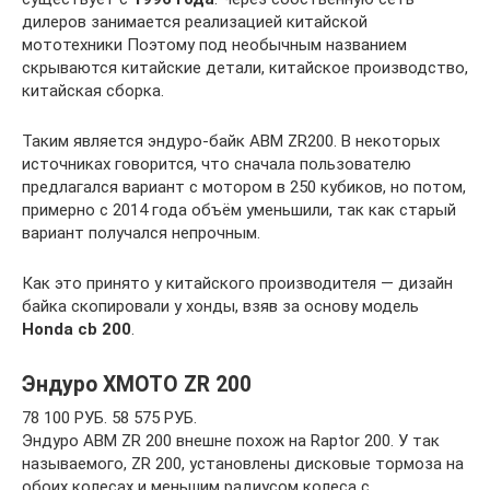
дилеров занимается реализацией китайской
мототехники Поэтому под необычным названием
скрываются китайские детали, китайское производство,
китайская сборка.
Таким является эндуро-байк ABM ZR200. В некоторых
источниках говорится, что сначала пользователю
предлагался вариант с мотором в 250 кубиков, но потом,
примерно с 2014 года объём уменьшили, так как старый
вариант получался непрочным.
Как это принято у китайского производителя — дизайн
байка скопировали у хонды, взяв за основу модель
Honda cb 200
.
Эндуро XMOTO ZR 200
78 100 РУБ. 58 575 РУБ.
Эндуро ABM ZR 200 внешне похож на Raptor 200. У так
называемого, ZR 200, установлены дисковые тормоза на
обоих колесах и меньшим радиусом колеса с