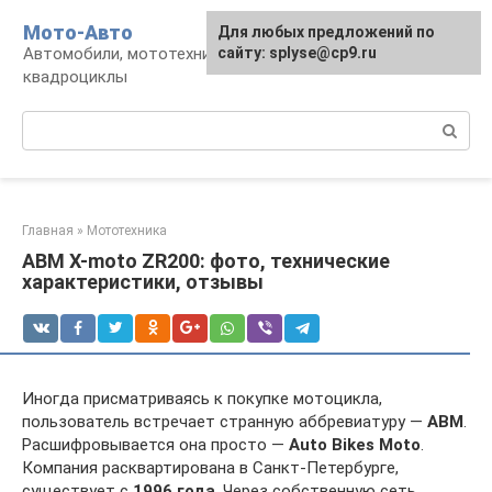
Перейти
Мото-Авто
Для любых предложений по
к
Автомобили, мототехника, снегоходы,
сайту: splyse@cp9.ru
контенту
квадроциклы
Поиск:
Главная
»
Мототехника
ABM X-moto ZR200: фото, технические
характеристики, отзывы
Иногда присматриваясь к покупке мотоцикла,
пользователь встречает странную аббревиатуру —
АВМ
.
Расшифровывается она просто —
Auto Bikes Moto
.
Компания расквартирована в Санкт-Петербурге,
существует с
1996 года
. Через собственную сеть