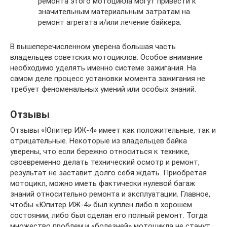
ремонта этого мотоцикла могут привести к
значительным материальным затратам на
ремонт агрегата и/или лечение байкера.
В вышеперечисленном уверена большая часть
владельцев советских мотоциклов. Особое внимание
необходимо уделять именно системе зажигания. На
самом деле процесс установки момента зажигания не
требует феноменальных умений или особых знаний.
Отзывы
Отзывы «Юпитер ИЖ-4» имеет как положительные, так и
отрицательные. Некоторые из владельцев байка
уверены, что если бережно относиться к технике,
своевременно делать технический осмотр и ремонт,
результат не заставит долго себя ждать. Приобретая
мотоцикл, можно иметь фактически нулевой багаж
знаний относительно ремонта и эксплуатации. Главное,
чтобы «Юпитер ИЖ-4» был куплен либо в хорошем
состоянии, либо был сделан его полный ремонт. Тогда
множество проблем и «болезней» мотоцикла не станут