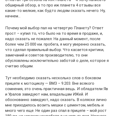
обширный обзор, а то про иж планета 4 отзывы все
какие-то мелкие, как будто людям сказать нечего. Ну,
начнем…
Почему мой выбор пал на четвертую Планету? Ответ
прост – купил то, что было на то время в продаже, и,
надо сказать не пожалел. На данный момент, после
более чем 25 000 км. пробега, я могу уверенно сказать,
что сделал правильный выбор. Что касается критики,
замечаний и советов производителю, то они
обусловлены исключительно заботой о деле, которое я
считаю общим.
Тут необходимо сказать несколько слов о боковом
прицепе к мотоциклу — ВМЗ – 9.203. Вне всякого
сомнения, это очень практичная вещь. И обладатели Яв
и Уралов завидуют нам, владельцам ИЖей. И
обоснованно завидуют, надо сказать. В коляске лично
мне приходилось возить мешки с цементом, мебель и
много чего еще. Не один раз спал в прицепе – мой рост
180 см, но никаких неудобств я не испытывал. Немного