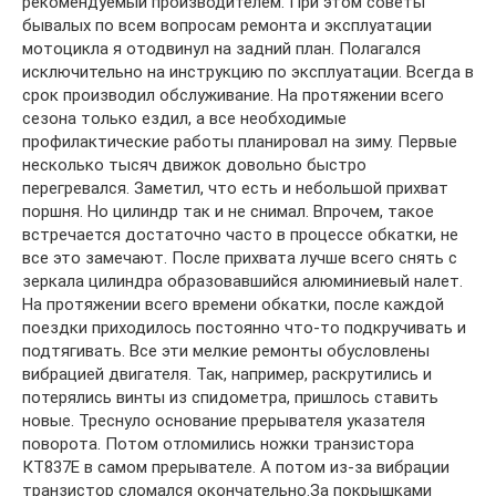
рекомендуемый производителем. При этом советы
бывалых по всем вопросам ремонта и эксплуатации
мотоцикла я отодвинул на задний план. Полагался
исключительно на инструкцию по эксплуатации. Всегда в
срок производил обслуживание. На протяжении всего
сезона только ездил, а все необходимые
профилактические работы планировал на зиму. Первые
несколько тысяч движок довольно быстро
перегревался. Заметил, что есть и небольшой прихват
поршня. Но цилиндр так и не снимал. Впрочем, такое
встречается достаточно часто в процессе обкатки, не
все это замечают. После прихвата лучше всего снять с
зеркала цилиндра образовавшийся алюминиевый налет.
На протяжении всего времени обкатки, после каждой
поездки приходилось постоянно что-то подкручивать и
подтягивать. Все эти мелкие ремонты обусловлены
вибрацией двигателя. Так, например, раскрутились и
потерялись винты из спидометра, пришлось ставить
новые. Треснуло основание прерывателя указателя
поворота. Потом отломились ножки транзистора
КТ837Е в самом прерывателе. А потом из-за вибрации
транзистор сломался окончательно.За покрышками