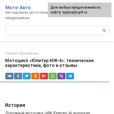
Перейти
Мото-Авто
Для любых предложений по
к
Автомобили, мототехника, снегоходы,
сайту: splyse@cp9.ru
контенту
квадроциклы
Поиск:
Главная
»
Мототехника
Мотоцикл «Юпитер ИЖ-4»: технические
характеристики, фото и отзывы
История
Дорожный мотоцикл «ИЖ Юпитер-4» выпускал