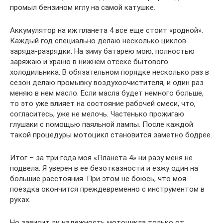
промыл бензином иглу на самой катушке.
Аккумулятор на иж планета 4 все еще стоит «родной».
Каждый год специально делаю несколько циклов
заряда-разрядки. На зиму батарею мою, полностью
заряжаю и храню в нижнем отсеке бытового
холодильника. В обязательном порядке несколько раз в
сезон делаю промывку воздухоочистителя, и один раз
меняю в нем масло. Если масла будет немного больше,
то это уже влияет на состояние рабочей смеси, что,
согласитесь, уже не мелочь. Частенько прожигаю
глушаки с помощью паяльной лампы. После каждой
такой процедуры мотоцикл становится заметно бодрее.
Итог – за три года моя «Планета 4» ни разу меня не
подвела. Я уверен в ее безотказности и езжу один на
большие расстояния. При этом не боюсь, что моя
поездка окончится преждевременно с инструментом в
руках.
Но зависит ли надежность мотоцикла только от