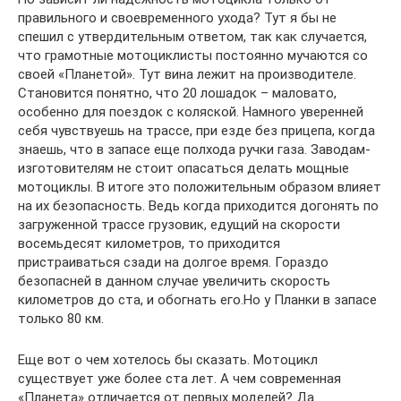
правильного и своевременного ухода? Тут я бы не
спешил с утвердительным ответом, так как случается,
что грамотные мотоциклисты постоянно мучаются со
своей «Планетой». Тут вина лежит на производителе.
Становится понятно, что 20 лошадок – маловато,
особенно для поездок с коляской. Намного уверенней
себя чувствуешь на трассе, при езде без прицепа, когда
знаешь, что в запасе еще полхода ручки газа. Заводам-
изготовителям не стоит опасаться делать мощные
мотоциклы. В итоге это положительным образом влияет
на их безопасность. Ведь когда приходится догонять по
загруженной трассе грузовик, едущий на скорости
восемьдесят километров, то приходится
пристраиваться сзади на долгое время. Гораздо
безопасней в данном случае увеличить скорость
километров до ста, и обогнать его.Но у Планки в запасе
только 80 км.
Еще вот о чем хотелось бы сказать. Мотоцикл
существует уже более ста лет. А чем современная
«Планета» отличается от первых моделей? Да