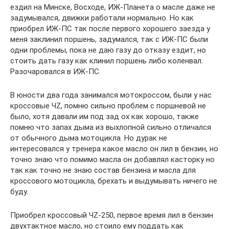
ездил на Минске, Восходе, ИЖ-Планета о масле даже не
задумывался, движки работали нормально. Но как
приобрел ИЖ-ПС так после первого хорошего заезда у
меня заклинил поршень, задумался, так с ИЖ-ПС были
одни проблемы, пока не даю газу до отказу ездит, но
стоить дать газу как клинил поршень либо коленвал.
Разочаровался в ИЖ-ПС.
В юности два года занимался мотокроссом, были у нас
кроссовые ЧZ, помню сильно проблем с поршневой не
было, хотя давали им под зад ох как хорошо, также
помню что запах дыма из выхлопной сильно отличался
от обычного дыма мотоцикла. Но дурак не
интересовался у тренера какое масло он лил в бензин, но
точно знаю что помимо масла он добавлял касторку но
так как точно не знаю состав бензина и масла для
кроссового мотоцикла, брехать и выдумывать ничего не
буду.
Приобрел кроссовый ЧZ-250, первое время лил в бензин
двухтактное масло, но стоило ему поддать как