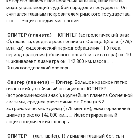
которого зависят все небесные явления, властитель
мира, управляющий судьбой народов и государств. Он
считался главным покровителем римского государства;
его… … Энциклопедия мифологии
ЮПИТЕР (планета)
— ЮПИТЕР (астрологический знак
G), планета, среднее расстояние от Солнца 5,2 а. е. (778,3
млн. км), сидерический период обращения 11,9 года,
период вращения (облачного слоя близ экватора) ок. 10
ч, эквивалент диаметра ок. 142 800 км, масса… …
Энциклопедический словарь
Юпитер (планета)
— Юпитер. Большое красное пятно
гигантский устойчивый антициклон. ЮПИТЕР
(астрономический знак ), крупнейшая планета Солнечной
системы, среднее расстояние от Солнца 5,2
астрономических единиц (778 млн. км), экваториальный
диаметр около 142 800 км,… … Иллюстрированный
энциклопедический словарь
ЮПИТЕР
— (лат. jupiter). 1) у римлян главный бог, сын