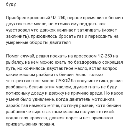
буду.
Приобрел кроссовый ЧZ-250, первое время лил в бензин
двухтактное масло, но стоило ему поддать как
чувствовал что движок начинает затягивать (может
заклинить), приходилось бросать газ и переходить на
умеренные обороты двигателя.
Помог случай, решил поехать на кроссовом ЧZ-250 на
рыбалку, на нем можно ехать по бездорожью сокращая
путь, но кончилось двухтактное масло, встал вопрос
каким маслом разбавить бензин. Было только
четырехтактное масло ЛУКОЙЛа полусинтетика, решил
разбавить бензин этим маслом, думаю гнать не буду
потихоньку доеду и движку не причиню вреда. Но какое
у меня было удивление, когда двигатель мотоцикла
заработал намного мягче, потянул резвей, хотя бензин
разбавил четырехтактным маслом полусинтетикой,
подал газу, красота, движок порет и нет признаков
прихватывания поршня.