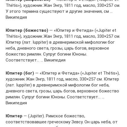
Thétis»), художник Жан Энгр, 1811 год, масло, 330×257 см.
У этого термина существуют и другие значения, см …
Википедия
Юпитер (божество)
— «Юпитер и Фетида» («Jupiter et
Thétis»), художник Жан Энгр, 1811 год, масло, 330×257 см.
Юпитер (лат. Iuppiter) в древнеримской мифологии бог
неба, дневного света, грозы, царь богов, верховное
божество римлян. Супруг богини Юноны.
Соответствует… … Википедия
Юпитер (бог)
— «Юпитер и Фетида» («Jupiter et Thétis»),
художник Жан Энгр, 1811 год, масло, 330×257 см. Юпитер
(лат. Iuppiter) в древнеримской мифологии бог неба,
дневного света, грозы, царь богов, верховное божество
римлян. Супруг богини Юноны. Соответствует… …
Википедия
Юпитер
— (Jupiter). Римское божество,
соответствовавшее греческому Зевсу. Он царь неба, от