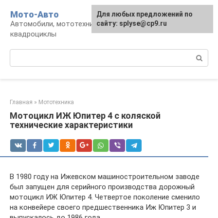
Перейти
Мото-Авто
Для любых предложений по
к
Автомобили, мототехника, снегоходы,
сайту: splyse@cp9.ru
контенту
квадроциклы
Поиск:
Главная
»
Мототехника
Мотоцикл ИЖ Юпитер 4 с коляской
технические характеристики
В 1980 году на Ижевском машиностроительном заводе
был запущен для серийного производства дорожный
мотоцикл ИЖ Юпитер 4. Четвертое поколение сменило
на конвейере своего предшественника Иж Юпитер 3 и
выпускалось до 1986 года.