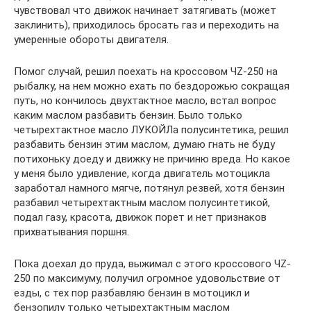
чувствовал что движок начинает затягивать (может
заклинить), приходилось бросать газ и переходить на
умеренные обороты двигателя.
Помог случай, решил поехать на кроссовом ЧZ-250 на
рыбалку, на нем можно ехать по бездорожью сокращая
путь, но кончилось двухтактное масло, встал вопрос
каким маслом разбавить бензин. Было только
четырехтактное масло ЛУКОЙЛа полусинтетика, решил
разбавить бензин этим маслом, думаю гнать не буду
потихоньку доеду и движку не причиню вреда. Но какое
у меня было удивление, когда двигатель мотоцикла
заработал намного мягче, потянул резвей, хотя бензин
разбавил четырехтактным маслом полусинтетикой,
подал газу, красота, движок порет и нет признаков
прихватывания поршня.
Пока доехал до пруда, выжимал с этого кроссового ЧZ-
250 по максимуму, получил огромное удовольствие от
езды, с тех пор разбавляю бензин в мотоцикл и
бензопилу только четырехтактным маслом