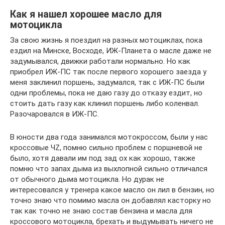
Как я нашел хорошее масло для
мотоцикла
За свою жизнь я поездил на разных мотоциклах, пока
ездил на Минске, Восходе, ИЖ-Планета о масле даже не
задумывался, движки работали нормально. Но как
приобрел ИЖ-ПС так после первого хорошего заезда у
меня заклинил поршень, задумался, так с ИЖ-ПС были
одни проблемы, пока не даю газу до отказу ездит, но
стоить дать газу как клинил поршень либо коленвал.
Разочаровался в ИЖ-ПС.
В юности два года занимался мотокроссом, были у нас
кроссовые ЧZ, помню сильно проблем с поршневой не
было, хотя давали им под зад ох как хорошо, также
помню что запах дыма из выхлопной сильно отличался
от обычного дыма мотоцикла. Но дурак не
интересовался у тренера какое масло он лил в бензин, но
точно знаю что помимо масла он добавлял касторку но
так как точно не знаю состав бензина и масла для
кроссового мотоцикла, брехать и выдумывать ничего не