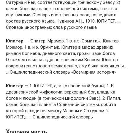
Сатурна и Реи, соответствующий греческому Зевсу. 2)
самая большая планета солнечной системы, с пятью
спутниками. Словарь иностранных слов, вошедших в
состав русского языка. Чудинов А.Н., 1910. ЮПИТЕР… …
Словарь иностранных слов русского языка
Юпитер
— Юпитер. Мрамор. 1 в. н.э. Эрмитаж. Юпитер.
Мрамор. 1 в. н.э. Эрмитаж. Юпитер в мифах древних
римлян бог неба, дневного света, грозы, царь богов.
Отождествлялся с древнегреческим Зевсом. Юпитер
покровительствовал земледелию, ему были посвящены…
… Энциклопедический словарь «Всемирная история»
Юпитер
— 1. ЮПИТЕР, а; м. [с прописной буквы] 1. В
древнеримской мифологии: верховный бог, владыка
богов и людей (в греческой мифологии Зевс). 2. Пятая,
самая большая планета Солнечной системы, орбита
которой находится между Марсом и Сатурном. 2.
ЮПИТЕР,… … Энциклопедический словарь
Ходовая часть