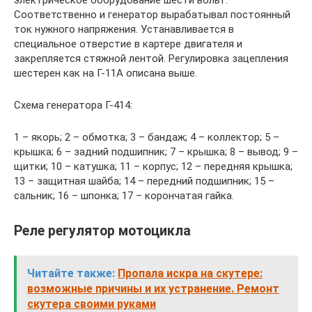
Соответственно и генератор вырабатывал постоянный
ток нужного напряжения. Устанавливается в
специальное отверстие в картере двигателя и
закрепляется стяжной лентой. Регулировка зацепления
шестерен как на Г-11А описана выше.
Схема генератора Г-414:
1 – якорь; 2 – обмотка; 3 – бандаж; 4 – коллектор; 5 –
крышка; 6 – задний подшипник; 7 – крышка; 8 – вывод; 9 –
щитки; 10 – катушка; 11 – корпус; 12 – передняя крышка;
13 – защитная шайба; 14 – передний подшипник; 15 –
сальник; 16 – шпонка; 17 – корончатая гайка.
Реле регулятор мотоцикла
Читайте также:
Пропала искра на скутере:
возможные причины и их устранение. Ремонт
скутера своими руками