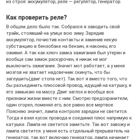
из строя: аккумулятор, реле — регулятор, генератор.
Как проверить реле?
В общем дело было так. Собрался я заводить свой
трайк, стоявший на улице всю зиму. Зарядив
аккумулятор, почистив контакты и заменив некую
субстанцию в бензобаке на бензин, я наконец его
оживил. А так как ключ замка зажигания был утерян и
вообще сам замок раскурочен, я никак не мог
выключить зажигание. Значит мот работает, а у меня
мозгов не хватает надсвечник скинуть, что бы
заглушить(двиг стопа нет). Так вот я вместо того, что
бы разъединить плюсовой провод, идущий на катушку, я
его замыкаю на массу. Двиг заглох и вообще все
признаки жизни вместе с ним. Смотрю предохранители,
один сгорел, поменял его, все равно все мертвое.
Поясняю значит, лампа контроля зарядки не светится.
Тогда я взял кусок провода и соединил плюс напрямую к
катушке. Лампа не светится заметьте. Так вот завожу и
лампа светится. у меня есть отдельный прерыватель на
генератор, так вот включаю генератор, лампа начинает