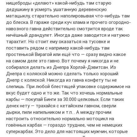
нищеброды «делают» какой-нибудь там старую
дедушкину в усмерть ушатанную деревенскую
матацыклу, старательно наполировывая что-нибудь там
до блеска. В гараже среди куч хлама и прочего огородно-
навозного гавна действительно смотрится вроде так
ничёшный драндулет. Иногда даже заводится и натужно
тарахтит. Но стоит ему оказаться на тусовке и
поставить рядом с например какой-нибудь там
простенькой Вирагой или ещё что — сразу видно какое
на самом деле это гавно. Вот почему я никогда и не
собирался делать из Днепра Хорлэй-Дэвитсан. Из
Днепра с коляской можно сделать только хороший
Днепр с коляской. Никогда из гавна конфету ты не
слепишь. При любой блестящей упаковке содержимое на
вкус будет одно и то же. Так что хочешь нормальные
карбы — покупай Бинги за 30.000 целковых. Если таких
денех нету — трахайся с кетайскем гавном, сверли
дырки, пили напильником и т.п. . А между прочим
настроить относительно нормально мотоцикл на
говённых карбах — гораздо труднее, чем не немецких
суперкарбах. Это дело для настоящих мужчин, которые