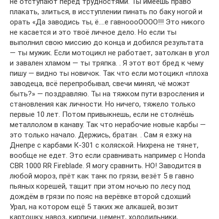
не отступают перед трудностями. Ты имеешь право
плакать, злиться, в исступлении пинать по баку ногой и
орать «Да заводись ты, ё….е гавноооОООО!!! Это никого
не касается и это твоё личное дело. Но если ты
выполнил свою миссию до конца и добился результата
— ты мужик. Если мотоцикл не работает, затолкан в угол
и завален хламом — ты тряпка. . Я этот вот бред к чему
пишу — видно ты новичок. Так что если мотоцикл «плоха
заводеца, всё перепробывал, свечи минял, чё можэт
быть?» — поздравляю. Ты на тяжком пути взросления и
становления как личности. Но ничего, тяжело только
первые 10 лет. Потом привыкнешь, если не столнёшь
металлолом в канаву. Так что нерабочие новые карбы —
это только начало. Держись, братан. . Сам я езжу на
Днепре с карбами К-301 с коляской. Нихрена не тянет,
вообще не едет. Это если сравнивать например с Honda
CBR 1000 RR Fireblade. Я могу сравнить. НО! Заводится в
любой мороз, прёт как танк по грязи, везёт 5 в гавно
пьяных корешей, тащит при этом ночью по лесу под
дождём в грязи по пояс на верёвке второй сдохший
Урал, на котором ещё 5 таких же алкашей, возит
картошку, навоз, кирпичи, цемент, холодильники,