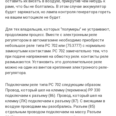
оставить их висеть в воздухе, прикрутив чем нибудь к
раме, что бы не болтались. В этом случае аккумулятор
будет заряжаться, но лампа контроля генератора гореть
на вашем мотоцикле не будет.
Для тех владельцев, которых “полумеры” не устраивают,
продолжаем процесс. Вместе с электронным реле
регулятором в автомагазине необходимо приобрести
небольшое реле типа РС 702 или (75.3777) с нормально
замкнутыми контактами. РС 702 замечательно тем, что
при подаче напряжения на обмотку реле. контакты реле
размыкаются. Установить это дополнительное реле
можно на один из винтов крепления электронного реле-
регулятора.
Подключаем реле типа РС 702 следующим образом.
Провод, который шел на клемму (переменка) РР 330
подключаем к разъему (86). Провод, который шел на
клемму (ЛК) подключаем к разъему (87). С висящими в
воздухе проводами мы разобрались. Разъем (85)
отдельным проводом подключаем на массу. Разъем