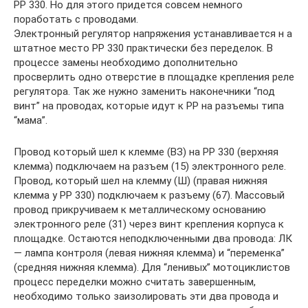
РР 330. Но для этого придется совсем немного
поработать с проводами.
Электронный регулятор напряжения устанавливается н а
штатное место РР 330 практически без переделок. В
процессе замены необходимо дополнительно
просверлить одно отверстие в площадке крепления реле
регулятора. Так же нужно заменить наконечники “под
винт” на проводах, которые идут к РР на разъемы типа
“мама”.
Провод который шел к клемме (ВЗ) на РР 330 (верхняя
клемма) подключаем на разъем (15) электронного реле.
Провод, который шел на клемму (Ш) (правая нижняя
клемма у РР 330) подключаем к разъему (67). Массовый
провод прикручиваем к металлическому основанию
электронного реле (31) через винт крепления корпуса к
площадке. Остаются неподключенными два провода: ЛК
— лампа контроля (левая нижняя клемма) и “переменка”
(средняя нижняя клемма). Для “ленивых” мотоциклистов
процесс переделки можно считать завершенным,
необходимо только заизолировать эти два провода и