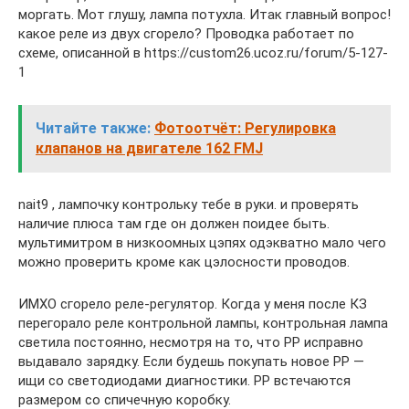
моргать. Мот глушу, лампа потухла. Итак главный вопрос!
какое реле из двух сгорело? Проводка работает по
схеме, описанной в https://custom26.ucoz.ru/forum/5-127-
1
Читайте также:
Фотоотчёт: Регулировка
клапанов на двигателе 162 FMJ
nait9 , лампочку контрольку тебе в руки. и проверять
наличие плюса там где он должен поидее быть.
мультимитром в низкоомных цэпях одэкватно мало чего
можно проверить кроме как цэлосности проводов.
ИМХО сгорело реле-регулятор. Когда у меня после КЗ
перегорало реле контрольной лампы, контрольная лампа
светила постоянно, несмотря на то, что РР исправно
выдавало зарядку. Если будешь покупать новое РР —
ищи со светодиодами диагностики. РР встечаются
размером со спичечную коробку.