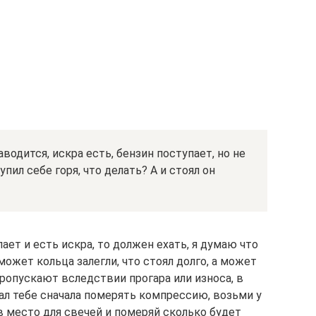
водится, искра есть, бензин поступает, но не
пил себе горя, что делать? А и стоял он
ает и есть искра, то должен ехать, я думаю что
может кольца залегли, что стоял долго, а может
ропускают вследствии прогара или износа, в
ал тебе сначала померять компрессию, возьми у
в место для свечей и померяй сколько будет