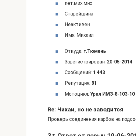
пет.мих.мих
Cтарейшина
Неактивен
Имя: Михаил
Откуда:
г.Тюмень
Зарегистрирован:
20-05-2014
Сообщений:
1 443
Репутация:
81
Мотоцикл:
Урал ИМЗ-8-103-10 
Re: Чихаи, но не заводится
Проверь соединения карбов на подсо
3↑ Ответ от лерыч 19-06-201