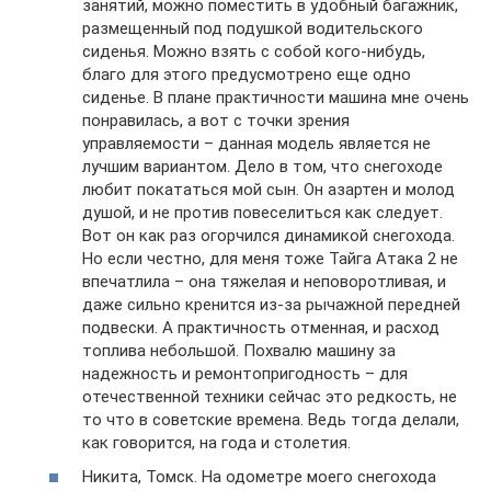
занятий, можно поместить в удобный багажник,
размещенный под подушкой водительского
сиденья. Можно взять с собой кого-нибудь,
благо для этого предусмотрено еще одно
сиденье. В плане практичности машина мне очень
понравилась, а вот с точки зрения
управляемости – данная модель является не
лучшим вариантом. Дело в том, что снегоходе
любит покататься мой сын. Он азартен и молод
душой, и не против повеселиться как следует.
Вот он как раз огорчился динамикой снегохода.
Но если честно, для меня тоже Тайга Атака 2 не
впечатлила – она тяжелая и неповоротливая, и
даже сильно кренится из-за рычажной передней
подвески. А практичность отменная, и расход
топлива небольшой. Похвалю машину за
надежность и ремонтопригодность – для
отечественной техники сейчас это редкость, не
то что в советские времена. Ведь тогда делали,
как говорится, на года и столетия.
Никита, Томск. На одометре моего снегохода