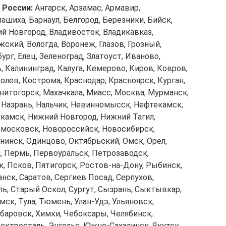
 России:
Ангарск, Арзамас, Армавир,
лашиха, Барнаул, Белгород, Березники, Бийск,
ий Новгород, Владивосток, Владикавказ,
жский, Вологда, Воронеж, Глазов, Грозный,
рг, Елец, Зеленоград, Златоуст, Иваново,
, Калининград, Калуга, Кемерово, Киров, Ковров,
лев, Кострома, Краснодар, Красноярск, Курган,
итогорск, Махачкала, Миасс, Москва, Мурманск,
Назрань, Нальчик, Невинномысск, Нефтекамск,
амск, Нижний Новгород, Нижний Тагил,
московск, Новороссийск, Новосибирск,
нинск, Одинцово, Октябрьский, Омск, Орел,
а, Пермь, Первоуральск, Петрозаводск,
, Псков, Пятигорск, Ростов-на-Дону, Рыбинск,
анск, Саратов, Сергиев Посад, Серпухов,
ль, Старый Оскол, Сургут, Сызрань, Сыктывкар,
мск, Тула, Тюмень, Улан-Удэ, Ульяновск,
абаровск, Химки, Чебоксары, Челябинск,
ектросталь, Энгельс, Южно-Сахалинск, Якутск,