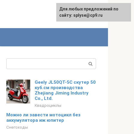
Для любых предложений по
сайту: splyse@cp9.ru
Поиск:
Geely JL50QT-5C скутер 50
куб.см производства
Zhejiang Jiming Industry
Co., Ltd.
Квадроциклы
Можно ли завести мотоцикл без
аккумулятора иж юпитер
Снегоходы