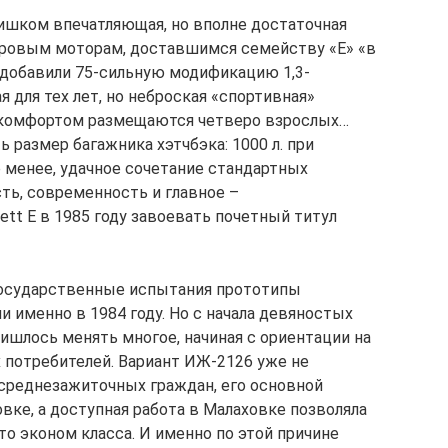
ишком впечатляющая, но вполне достаточная
-литровым моторам, доставшимся семейству «Е» «в
 добавили 75-сильную модификацию 1,3-
 для тех лет, но неброская «спортивная»
 комфортом размещаются четверо взрослых…
размер багажника хэтчбэка: 1000 л. при
е менее, удачное сочетание стандартных
ть, современность и главное –
tt E в 1985 году завоевать почетный титул
 государственные испытания прототипы
 именно в 1984 году. Но с начала девяностых
ишлось менять многое, начиная с ориентации на
 потребителей. Вариант ИЖ-2126 уже не
 среднезажиточных граждан, его основной
вке, а доступная работа в Малаховке позволяла
о эконом класса. И именно по этой причине