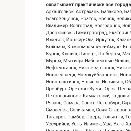
охватывает практически все города
Архангельск, Астрахань, Балаково, Ба
Благовещенск, Братск, Брянск, Велик
Владимир, Волгоград, Волгодонск, Вол
Дзержинск, Димитровград, Екатеринбу
Ижевск, Йошкар-Ола, Иркутск, Казань
Коломна, Комсомольск-на-Амуре, Коро
Курск, Кызыл, Липецк, Люберцы, Магн
Муром, Мытищи, Набережные Челны, 
Нефтеюганск, Нижневартовск, Нижнек
Новокузнецк, Новокуйбышевск, Ново
Новошахтинск, Ногинск, Норильск, Об
Оренбург, Орехово-Зуево, Орск, Пенз
Петропавловск-Камчатский, Подольск
Рязань, Самара, Санкт-Петербург, Сар
Смоленск, Соликамск, Сочи, Ставропо
Таганрог, Тамбов, Тверь, Тольятти, То
Уссурийск, Усть-Илимск, Уфа, Ухта, Х
Череповец, Чита, Шахты, Щелково, Эл