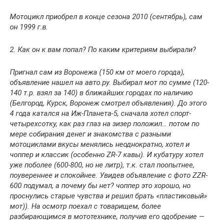
Мотоцикл приобрел в конце сезона 2010 (сентябрь), сам
он 1999 г.в.
2. Как он к вам попал? По каким критериям выбирали?
Пригнал сам из Воронежа (150 км от моего города),
объявление нашел на авто.ру. Выбирал мот по сумме (120-
140 т.р. взял за 140) в ближайших городах по наличию
(Белгород, Курск, Воронеж смотрел объявления). До этого
4 года катался на Иж-Планета-5, сначала хотел спорт-
четырехсотку, как раз глаз на зизер положил… потом по
мере собирания денег и знакомства с разными
мотоциклами вкусы менялись неоднократно, хотел и
чоппер и классик (особенно ZR-7 кавы). И кубатуру хотел
уже поболее (600-800, но не литр), т.к. стал поопытнее,
поувереннее и спокойнее. Увидев объявление с фото ZZR-
600 подумал, а почему бы нет? чоппер это хорошо, но
проснулись старые чувства и решил брать «пластиковый»
мот)). На осмотр поехал с товарищем, более
разбирающимся в мототехнике, получив его одобрение —