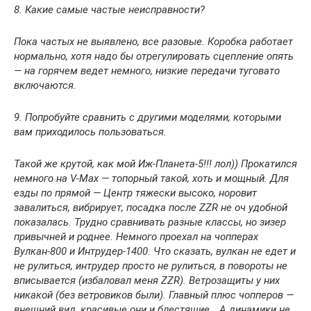
8. Какие самые частые неисправности?
Пока частых не выявлено, все разовые. Коробка работает
нормально, хотя надо бы отрегулировать сцепление опять
— на горячем ведет немного, низкие передачи туговато
включаются.
9. Попробуйте сравнить с другими моделями, которыми
вам приходилось пользоваться.
Такой же крутой, как мой Иж-Планета-5!!! лол)) Прокатился
немного на V-Max — топорный такой, хоть и мощный. Для
езды по прямой — Центр тяжески высоко, норовит
завалиться, вибрирует, посадка после ZZR не оч удобной
показалась. Трудно сравнивать разные классы, но зизер
привычней и роднее. Немного проехал на чопперах
Вулкан-800 и Интрудер-1400. Что сказать, вулкан не едет и
не рулиться, интрудер просто не рулиться, в повороты не
вписывается (избаловал меня ZZR). Ветрозащиты у них
никакой (без ветровиков были). Главный плюс чопперов —
внешний вид, красивые они и блестящие… А динамики не