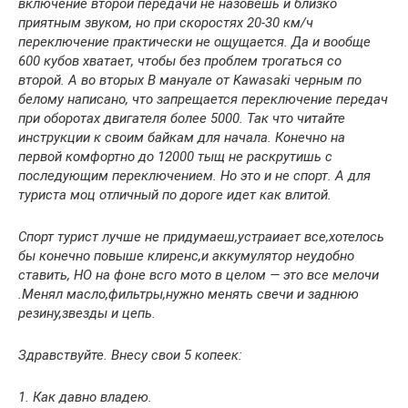
включение второй передачи не назовешь и близко
приятным звуком, но при скоростях 20-30 км/ч
переключение практически не ощущается. Да и вообще
600 кубов хватает, чтобы без проблем трогаться со
второй. А во вторых В мануале от Kawasaki черным по
белому написано, что запрещается переключение передач
при оборотах двигателя более 5000. Так что читайте
инструкции к своим байкам для начала. Конечно на
первой комфортно до 12000 тыщ не раскрутишь с
последующим переключением. Но это и не спорт. А для
туриста моц отличный по дороге идет как влитой.
Спорт турист лучше не придумаеш,устраиает все,хотелось
бы конечно повыше клиренс,и аккумулятор неудобно
ставить, НО на фоне всго мото в целом — это все мелочи
.Менял масло,фильтры,нужно менять свечи и заднюю
резину,звезды и цепь.
Здравствуйте. Внесу свои 5 копеек:
1. Как давно владею.