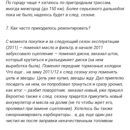
По городу чаще + катаюсь по пригородным трассам,
иногда межгород (до 150 км). Более серьезного дальнобоя
пока не было, надеюсь будет в след. сезоне.
7. Как часто приходилось ремонтировать?
С момента покупки и за следующий сезон эксплуатации
(2011) — поменял масло и фильтр, в начале 2011
забуксовало сцепление — поменял диски, заказал шток,
который крутиться и разъединяет диски (на нем
выработка была). Поменял передние тормозные колодки.
Что еще… на зиму 2011/12 к след сезону хочу поменять
цепь и звезды. Цепь уже купил, звезды жду. Дал приятелю
посидеть на нем, он попробовал тронуться и сразу уронил,
как итог — разбит поворотник. заказал новый, уже пришел.
Вероятно также к след. сезону придется прикупить новый
аккумулятор и масла на долив (не то чтобы жрет его,
проливал при замене сцепления). Хотелось бы также
синхронизировать карбюраторы… а, да, еще один раз
чистил их после заправки некачественным топливом.