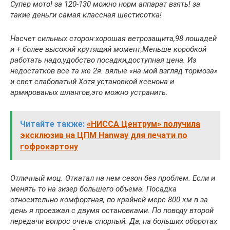
Супер мото! за 120-130 можно норм аппарат взять! за
такие деньги самая классная шестисотка!
Насчет сильных сторон:хорошая ветрозащита,98 лошадей
и + более высокий крутящий момент,Меньше коробкой
работать надо,удобство посадки,доступная цена. Из
недостатков все та же 2я. вялые «на мой взгляд тормоза»
и свет слабоватый.Хотя установкой ксенона и
армированых шлангов,это можно устранить.
Читайте также:
«НИССА Центрум» получила
эксклюзив на ЦПМ Hanway для печати по
гофрокартону
Отличный моц. Откатал на нем сезон без проблем. Если и
менять то на зизер большего объема. Посадка
относительно комфортная, по крайней мере 800 км в за
день я проезжал с двумя остановками. По поводу второй
передачи вопрос очень спорный. Да, на больших оборотах