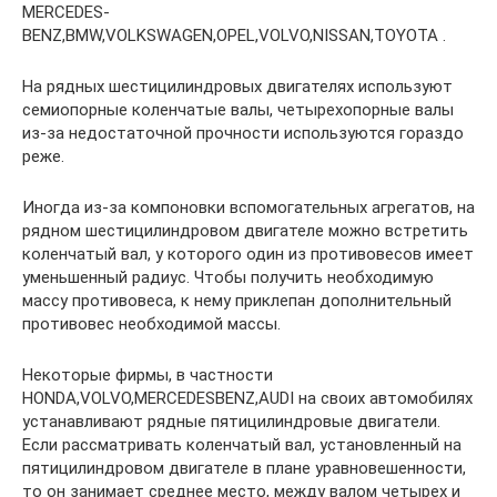
MERCEDES-
BENZ,BMW,VOLKSWAGEN,OPEL,VOLVO,NISSAN,TOYOTA .
На рядных шестицилиндровых двигателях используют
семиопорные коленчатые валы, четырехопорные валы
из-за недостаточной прочности используются гораздо
реже.
Иногда из-за компоновки вспомогательных агрегатов, на
рядном шестицилиндровом двигателе можно встретить
коленчатый вал, у которого один из противовесов имеет
уменьшенный радиус. Чтобы получить необходимую
массу противовеса, к нему приклепан дополнительный
противовес необходимой массы.
Некоторые фирмы, в частности
HONDA,VOLVO,MERCEDESBENZ,AUDI на своих автомобилях
устанавливают рядные пятицилиндровые двигатели.
Если рассматривать коленчатый вал, установленный на
пятицилиндровом двигателе в плане уравновешенности,
то он занимает среднее место, между валом четырех и