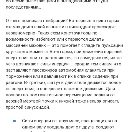
со всеми вылетающими и выпадающими оттуда
последствиями…
Отчего возникают вибрации? Во-первых, в некоторых
схемах двигателей вспышки в цилиндрах происходят
неравномерно. Таких схем конструкторы по
возможности избегают или стараются делать
массивней маховик — это помогает сгладить пульсации
крутящего момента. Во-вторых, при движении поршней
вверх-вниз они то разгоняются, то замедляются, из-за
чего возникают силы инерции — сродни тем силам, что
заставляют пассажиров автомобиля кланяться при
торможении или вдавливают их в спинки сидений при
разгоне. В-третьих, шатун в двигателе движется вовсе
не вверх-вниз, а совершает сложное движение. Да и
возвратно-поступательное перемещение поршня от
верхней мёртвой точки к нижней тоже нельзя описать
простой синусоидой.
Силы инерции от двух масс, вращающихся на
одном валу поодаль друг от друга, создают