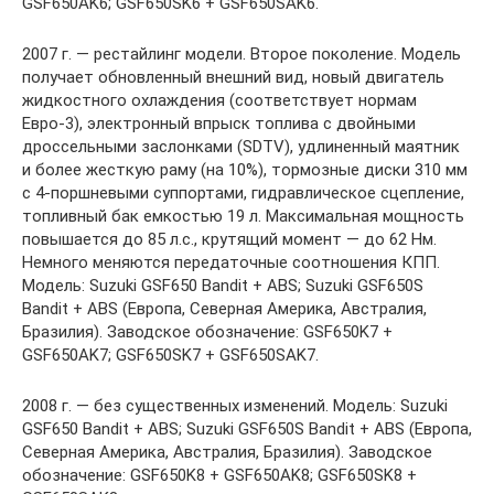
GSF650AK6; GSF650SK6 + GSF650SAK6.
2007 г. — рестайлинг модели. Второе поколение. Модель
получает обновленный внешний вид, новый двигатель
жидкостного охлаждения (соответствует нормам
Евро-3), электронный впрыск топлива с двойными
дроссельными заслонками (SDTV), удлиненный маятник
и более жесткую раму (на 10%), тормозные диски 310 мм
с 4-поршневыми суппортами, гидравлическое сцепление,
топливный бак емкостью 19 л. Максимальная мощность
повышается до 85 л.с., крутящий момент — до 62 Нм.
Немного меняются передаточные соотношения КПП.
Модель: Suzuki GSF650 Bandit + ABS; Suzuki GSF650S
Bandit + ABS (Европа, Северная Америка, Австралия,
Бразилия). Заводское обозначение: GSF650K7 +
GSF650AK7; GSF650SK7 + GSF650SAK7.
2008 г. — без существенных изменений. Модель: Suzuki
GSF650 Bandit + ABS; Suzuki GSF650S Bandit + ABS (Европа,
Северная Америка, Австралия, Бразилия). Заводское
обозначение: GSF650K8 + GSF650AK8; GSF650SK8 +