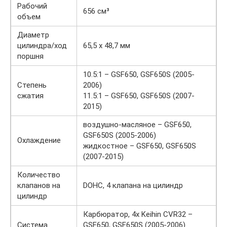
Рабочий
656 см³
объем
Диаметр
цилиндра/ход
65,5 x 48,7 мм
поршня
10.5:1 – GSF650, GSF650S (2005-
Степень
2006)
сжатия
11.5:1 – GSF650, GSF650S (2007-
2015)
воздушно-масляное – GSF650,
GSF650S (2005-2006)
Охлаждение
жидкостное – GSF650, GSF650S
(2007-2015)
Количество
клапанов на
DOHC, 4 клапана на цилиндр
цилиндр
Карбюратор, 4x Keihin CVR32 –
Система
GSF650, GSF650S (2005-2006)