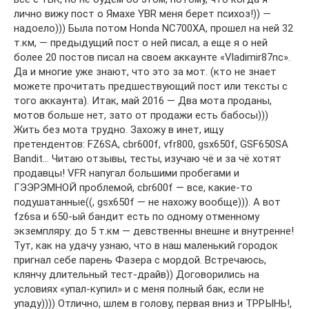
лично вижу пост о Ямахе YBR меня берет психоз!)) —
надоело))) Была потом Honda NC700XA, прошел на ней 32
т.км, — предыдущий пост о ней писал, а еще я о ней
более 20 постов писал на своем аккаунте «Vladimir87nc».
Да и многие уже знают, что это за мот. (кто не знает
можете прочитать предшествующий пост или тексты с
того аккаунта). Итак, май 2016 — Два мота проданы,
мотов больше нет, зато от продажи есть бабосы)))
Жить без мота трудно. Захожу в инет, ищу
претендентов: FZ6SA, cbr600f, vfr800, gsx650f, GSF650SA
Bandit… Читаю отзывы, тесты, изучаю чё и за чё хотят
продавцы! VFR напугал большими пробегами и
ГЭЭРЭМНОЙ проблемой, cbr600f — все, какие-то
подушатанные((, gsx650f — не нахожу вообще))). А вот
fz6sa и 650-ый бандит есть по одному отменному
экземпляру: до 5 т.км — девственны внешне и внутренне!
Тут, как на удачу узнаю, что в наш маленький городок
пригнал себе парень Фазера с мордой. Встречаюсь,
клянчу длительный тест-драйв)) Договорились на
условиях «упал-купил» и с меня полный бак, если не
упаду)))) Отлично, шлем в голову, первая вниз и ТРРЫНЬ!,