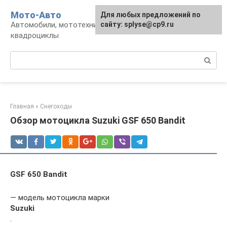
Перейти
Мото-Авто
Для любых предложений по
к
Автомобили, мототехника, снегоходы,
сайту: splyse@cp9.ru
контенту
квадроциклы
Поиск:
Главная
»
Снегоходы
Обзор мотоцикла Suzuki GSF 650 Bandit
GSF 650 Bandit
— модель мотоцикла марки
Suzuki
.