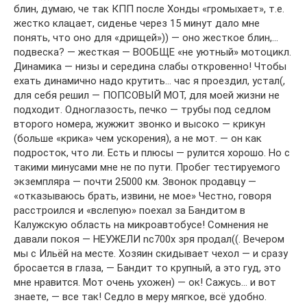
блин, думаю, че так КПП после Хонды «громыхает», т.е.
жестко клацает, сиденье через 15 минут дало мне
понять, что оно для «дрищей»)) — оно жесткое блин,…
подвеска? — жесткая — ВООБЩЕ «не уютный» мотоцикл.
Динамика — низы и середина слабы откровенно! Чтобы
ехать динамично надо крутить… час я проездил, устал(,
для себя решил — ПОПСОВЫЙ МОТ, для моей жизни не
подходит. Одноглазость, печко — трубы под седлом
второго номера, жужжит звонко и высоко — крикун
(больше «крика» чем ускорения), а не мот. — он как
подросток, что ли. Есть и плюсы — рулится хорошо. Но с
такими минусами мне не по пути. Пробег тестируемого
экземпляра — почти 25000 км. Звонок продавцу —
«отказываюсь брать, извини, не мое» Честно, говоря
расстроился и «вслепую» поехал за Бандитом в
Калужскую область на микроавтобусе! Сомнения не
давали покоя — НЕУЖЕЛИ nc700x зря продал((. Вечером
мы с Ильёй на месте. Хозяин скидывает чехол — и сразу
бросается в глаза, — Бандит то крупный, а это гуд, это
мне нравится. Мот очень ухожен) — ок! Сажусь… и вот
знаете, — все так! Седло в меру мягкое, всё удобно.