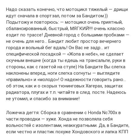
Надо сказать конечно, что мотоцикл тяжелый — дрищи
идут сначала в спортзал, потом за Бандитом.))
Подытожу и повторюсь: — мотоцикл очень приятный,
сбалансированный, быстрый, МЯГКИЙ!!! очень классно
ездит по трассе! Дневной город с большими пробками —
не очень для него… Бандит любит простор вечернего
города и вольный бег вдаль! Он Вас не задр… ит
специфической посадкой — «Жопа в небе», не сделает
скучным внешне (когда ты едешь на трансальпе, руки в
стороны, как с газетой на стуле) На Бандите Вы слегка
наклонены вперед, ноги слегка согнуты — выглядите
«правильно» и «молодо»! О надежности говорить рано…
об этом, как и о скорых тюнинговых Хагерах, защитах
радиатора, плугах и т.п. читайте в след. посте. Надеюсь
не утомил, и спасибо за внимание!
Ложечка дегтя: Сборка в сравнении с Honda Nc700x в
части проводки — хуже. Хонда не позволяла себя
вольностей с изолентами, неаккуратными. Да, в Бандите,
если честно и пластик похуже Хондовского и лапка КПП