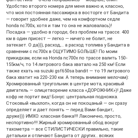
Удобство второго номера для меня важно и, классно,
что моя постоянная пассажирка в восторге от Бандита
— говорит удобнее даже, чем на комфортном седле
honda nc700x, хотя и там то она не жаловалась)!
Посадка — удобно в городе, без проблем на трассе. 400
км в один присест — легко — ничего не болит, не
затекает. О да))), расход,… а расход топлива у Бандита в
сравнении с nc700x в ОЩУТИМО БОЛЬШЕ! По моим
прикидкам, если на Honda nc700x по трассе валить 150-
155км/ч, то 14 литрового бака хватало на 250 км! Если
также ехать на suzuki gsf650sa bandit — то 19 литрового
бака хватит на 220-230 км. А теперь внимание мелочам):
Хромированный треугольник в центре мота, красивый
двигатель — олицетворение класса «ДОРОЖНИК»)! Даже
кофр не портит вид! Бонус: центральная подножка.
Стоковый «выхлоп», когда он не покоцаный — он сразу
определяет и дает понять — перед Вами бандит,
друже))) ИМХО: классная банка!!! Лаконично, просто,
неспортивно!!! Жирный хромированный обод вокруг
тахометра — все СТИЛИСТИЧЕСКИ правильно, такие
детальки и отличают Бандита от других… всяких