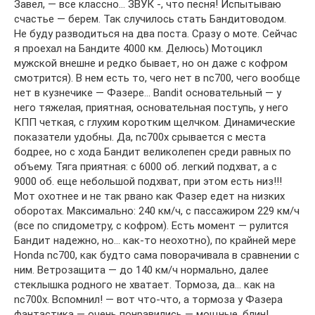
Завел, — все классно… ЗВУК -, что песня! Испытываю
счастье — берем. Так случилось стать Бандитоводом.
Не буду разводиться на два поста. Сразу о моте. Сейчас
я проехал на Бандите 4000 км. Делюсь) Мотоцикл
мужской внешне и редко бывает, но он даже с кофром
смотрится). В нем есть то, чего нет в nc700, чего вообще
нет в кузнечике — Фазере… Bandit основательный — у
него тяжелая, приятная, основательная поступь, у него
КПП четкая, с глухим коротким щелчком. Динамические
показатели удобны. Да, nc700x срывается с места
бодрее, но с хода Бандит великолепен среди равных по
объему. Тяга приятная: с 6000 об. легкий подхват, а с
9000 об. еще небольшой подхват, при этом есть низ!!!
Мот охотнее и не так рвано как Фазер едет на низких
оборотах. Максимально: 240 км/ч, с пассажиром 229 км/ч
(все по спидометру, с кофром). Есть момент — рулится
Бандит надежно, но… как-то неохотно), по крайней мере
Honda nc700, как будто сама поворачивала в сравнении с
ним. Ветрозащита — до 140 км/ч нормально, далее
стеклышка родного не хватает. Тормоза, да… как на
nc700x. Вспомнил! — вот что-что, а тормоза у Фазера
фантастика — очень понравились — мощные, блин!