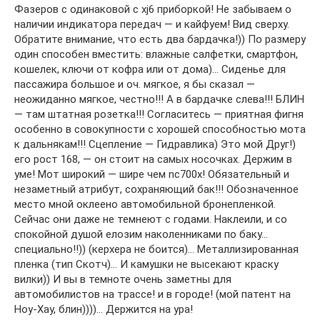
Фазеров с одинаковой с xj6 приборкой! Не забываем о
наличии индикатора передач — и кайфуем! Вид сверху.
Обратите внимание, что есть два бардачка!)) По размеру
один способен вместить: влажные салфетки, смартфон,
кошелек, ключи от кофра или от дома)… Сиденье для
пассажира большое и оч. мягкое, я бы сказал —
неожиданно мягкое, честно!!! А в бардачке слева!!! БЛИН
— там штатная розетка!!! Согласитесь — приятная фигня
особенно в совокупности с хорошей способностью мота
к дальнякам!!! Сцепление — Гидравлика) Это мой Друг!)
его рост 168, — он стоит на самых носочках. Держим в
уме! Мот широкий — шире чем nc700x! Обязательный и
незаметный атрибут, сохраняющий бак!!! Обозначенное
место мной оклеено автомобильной бронепленкой.
Сейчас они даже не темнеют с годами. Наклеили, и со
спокойной душой елозим наколенниками по баку…
специально!!)) (керхера не боится)… Металлизированная
пленка (тип Скотч)… И камушки не высекают краску
вилки)) И вы в темноте очень заметны для
автомобилистов на трассе! и в городе! (мой патент на
Ноу-Хау, блин))))… Держится на ура!