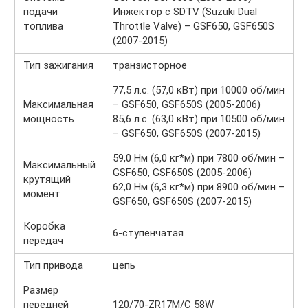
подачи
Инжектор с SDTV (Suzuki Dual
топлива
Throttle Valve) – GSF650, GSF650S
(2007-2015)
Тип зажигания
транзисторное
77,5 л.с. (57,0 кВт) при 10000 об/мин
Максимальная
– GSF650, GSF650S (2005-2006)
мощность
85,6 л.с. (63,0 кВт) при 10500 об/мин
– GSF650, GSF650S (2007-2015)
59,0 Нм (6,0 кг*м) при 7800 об/мин –
Максимальный
GSF650, GSF650S (2005-2006)
крутящий
62,0 Нм (6,3 кг*м) при 8900 об/мин –
момент
GSF650, GSF650S (2007-2015)
Коробка
6-ступенчатая
передач
Тип привода
цепь
Размер
передней
120/70-ZR17M/C 58W