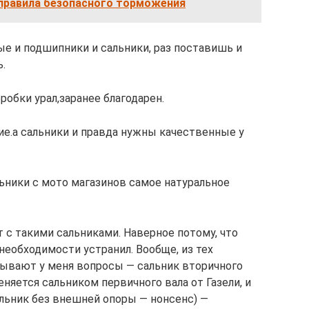
 правила безопасного торможения
ые и подшипники и сальники, раз поставишь и
ь.
обки урал,заранее благодарен.
е.а сальники и правда нужны качественные у
альники с мото магазинов самое натуральное
т с такими сальниками. Наверное потому, что
необходимости устранил. Вообще, из тех
зывают у меня вопросы — сальник вторичного
еняется сальником первичного вала от Газели, и
льник без внешней опоры — нонсенс) —