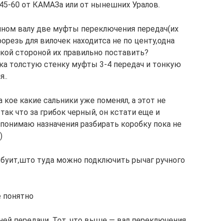
45-60 от КАМАЗа или от нынешних Уралов.
ичном валу две муфты переключения передач(их
орезь для вилочек находитса не по центу,одна
акой стороной их правильно поставить?
ка толстую стенку муфты 3-4 передач и тонкую
..
а кое какие сальники уже поменял, а этот не
 так что за грибок черный, он кстати еще и
е понимаю назначения разбирать коробку пока не
)
о буит,што туда можно подключить рычаг ручного
е понятно
ней передачи. Тот, что выше — вал переключения