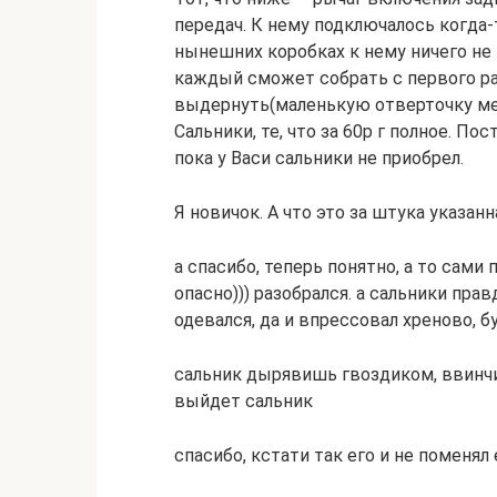
передач. К нему подключалось когда-
нынешних коробках к нему ничего не 
каждый сможет собрать с первого ра
выдернуть(маленькую отверточку меж
Сальники, те, что за 60р г полное. Пос
пока у Васи сальники не приобрел.
Я новичок. А что это за штука указан
а спасибо, теперь понятно, а то сам
опасно))) разобрался. а сальники прав
одевался, да и впрессовал хреново, б
сальник дырявишь гвоздиком, ввинчи
выйдет сальник
спасибо, кстати так его и не поменя