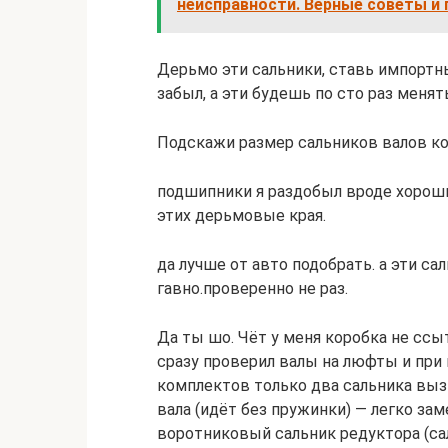
неисправности. Верные советы и
Дерьмо эти сальники, ставь импортн
забыл, а эти будешь по сто раз менят
Подскажи размер сальников валов кор
подшипники я раздобыл вроде хороши
этих дерьмовые края.
да лучше от авто подобрать. а эти с
гавно.проверенно не раз.
Да ты шо. Чёт у меня коробка не ссы
сразу проверил валы на люфты и при 
комплектов только два сальника вы
вала (идёт без пружинки) — легко зам
воротниковый сальник редуктора (са