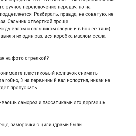
то ручное переключение передач, но на
подцепляется. Разбирать, правда, не советую, не
за. Сальник отверткой проще
ду валом и сальником засунь и в бок ее тяни).
тавил я их один раз, вся коробка маслом ссала,
ная на фото стрелкой?
и понимаете пластиковый колпачок снимать
да го8но, 3 на первичный вал испортил, никак не
удет пропускать.
ваешь саморез и пассатиками его дергаешь.
л еще, заморочки с цилиндрами были