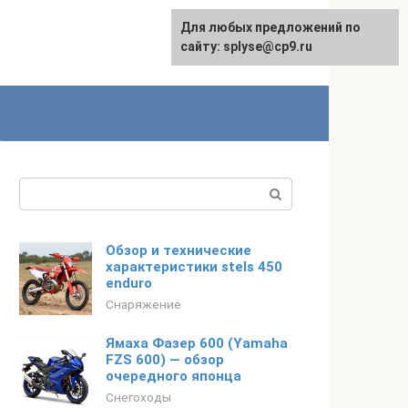
Для любых предложений по
сайту: splyse@cp9.ru
Поиск:
Обзор и технические
характеристики stels 450
enduro
Снаряжение
Ямаха Фазер 600 (Yamaha
FZS 600) — обзор
очередного японца
Снегоходы