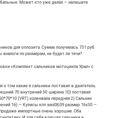
бильные. Может кто уже делал — напишите
ников для оппозита. Сумма получилась 731 руб.
 аналоги по размерам, не будет ли течи?
ковки «Комплект сальников мотоцикла Урал» с
я о том какие я сальники поставил в двигатель:
внешний 70 внутрений 50 ширина 10) поставил
50*70*10 (VRT) коленвала передняя 2) Сальник
ений 16) — Кулисы кпп ваз08,09 размер 16х30 —
в продаже импортные очень хорошие. Оба
интетику. И для себя я решил сальники и