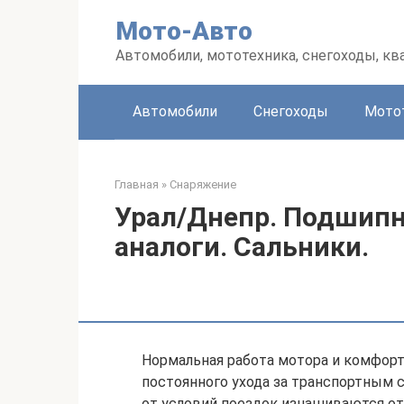
Перейти
Мото-Авто
к
контенту
Автомобили, мототехника, снегоходы, к
Автомобили
Снегоходы
Мото
Главная
»
Снаряжение
Урал/Днепр. Подшипн
аналоги. Сальники.
Нормальная работа мотора и комфорт
постоянного ухода за транспортным 
от условий поездок изнашиваются от