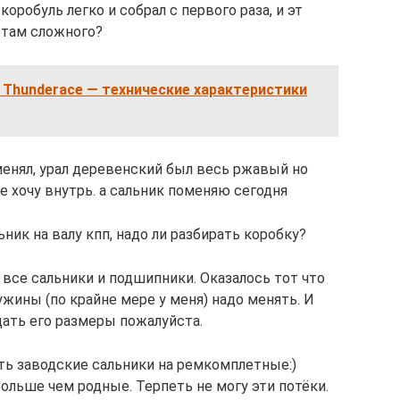
оробуль легко и собрал с первого раза, и эт
ё там сложного?
 Thunderace — технические характеристики
 менял, урал деревенский был весь ржавый но
не хочу внутрь. а сальник поменяю сегодня
ьник на валу кпп, надо ли разбирать коробку?
 все сальники и подшипники. Оказалось тот что
ужины (по крайне мере у меня) надо менять. И
 дать его размеры пожалуйста.
ь заводские сальники на ремкомплетные:)
больше чем родные. Терпеть не могу эти потёки.