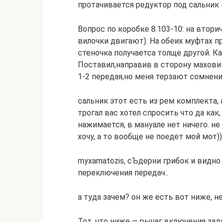
протачивается редуктор под сальник 
Вопрос по коробке 8.103-10: на втор
вилочки двигают). На обеих муфтах пр
стеночка получаетса толще другой. К
Поставил,направив в сторону махови
1-2 передая,но меня терзают сомнения
сальник этот есть из рем комплекта, 
трогал вас хотел спросить что да как,
нажимается, в мануале нет ничего. н
хочу, а то вообще не поедет мой мот))
myxamatozis, сЪдерни грибок и видн
переключения передач..
а туда зачем? он же есть вот ниже, н
Тот, что ниже — рычаг включения зад