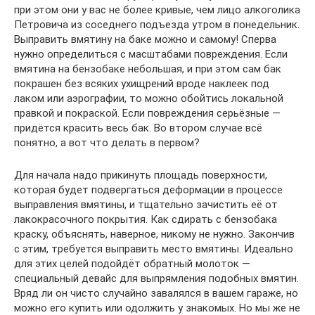
при этом они у вас не более кривые, чем лицо алкоголика
Петровича из соседнего подъезда утром в понедельник.
Выправить вмятину на баке можно и самому! Сперва
нужно определиться с масштабами повреждения. Если
вмятина на бензобаке небольшая, и при этом сам бак
покрашен без всяких ухищрений вроде наклеек под
лаком или аэрографии, то можно обойтись локальной
правкой и покраской. Если повреждения серьёзные —
придётся красить весь бак. Во втором случае всё
понятно, а вот что делать в первом?
Для начала надо прикинуть площадь поверхности,
которая будет подвергаться деформации в процессе
выправления вмятины, и тщательно зачистить её от
лакокрасочного покрытия. Как сдирать с бензобака
краску, объяснять, наверное, никому не нужно. Закончив
с этим, требуется выправить место вмятины. Идеально
для этих целей подойдёт обратный молоток —
специальный девайс для выпрямления подобных вмятин.
Вряд ли он чисто случайно завалялся в вашем гараже, но
можно его купить или одолжить у знакомых. Но мы же не