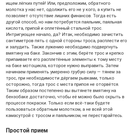
ищем лёгких путей! Или, предположим, обратного
молотка у нас нет, одолжить его не у кого, а купить не
позволяет отсутствие лишних финансов. Тогда есть
другой способ, но нам потребуется паяльник, паяльная
кислота, припой и оплетённый стальной трос.
Интригующее начало, да? Итак, необходимо зачистить
сантиметров пять с одной стороны троса, расплести его
и залудить. Также лужению необходимо подвергнуть
вмятину на баке. Закончив с этим, берёте трос и крепко
припаиваете его расплетённые элементы к тому месту
на баке мотоцикла, которое нужно выправить. Затем
начинаем применять умеренно грубую силу — тянем за
трос, при необходимости дёргаем рывками, только
осторожно, тогда трос с места припоя не оторвётся.
Таким образом постепенно вы вытянете вмятину на
бензобаке достаточно, чтобы её можно было скрыть в
процессе покраски. Только если всё-таки будете
пользоваться обратным молотком, а не всей этой
камасутрой с тросом и паяльником, не перестарайтесь.
Простой прием