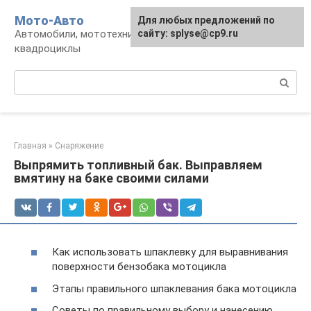
Перейти
Мото-Авто
Для любых предложений по
к
Автомобили, мототехника, снегоходы,
сайту: splyse@cp9.ru
контенту
квадроциклы
Поиск:
Главная
»
Снаряжение
Выпрямить топливный бак. Выправляем
вмятину на баке своими силами
Как использовать шпаклевку для выравнивания
поверхности бензобака мотоцикла
Этапы правильного шпаклевания бака мотоцикла
Советы по правильному выбору и нанесению