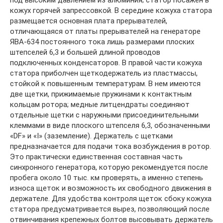
кожух горячей запрессовкой. В середине кожуха статора
размещается основная плата прерывателей,
отличающаяся от платы прерывателей на генераторе
ЯВА-634 постоянного тока лишь размерами плоских
штепселей 6,3 и большей длиной проводов
подключенных конденсаторов. В правой части кожуха
статора приболчен щеткодержатель из пластмассы,
стойкой к повышенным температурам. В нем имеются
две щетки, прижимаемые пружинами к контактным
кольцам ротора; медные литцендраты соединяют
отдельные щетки с наружными присоединительными
клеммами в виде плоского штепселя 6,3, обозначенными
«DF» и «I» (заземление). Держатель с щетками
предназначается для подачи тока возбуждения в ротор.
Это практически единственная составная часть
синхронного генератора, которую рекомендуется после
пробега около 10 тыс. км проверять, а именно степень
износа щеток и возможность их свободного движения в
держателе. Для удобства контроля щеток сбоку кожуха
статора предусматривается вырез, позволяющий после
отвинчивания крепежных болтов высовывать держатель