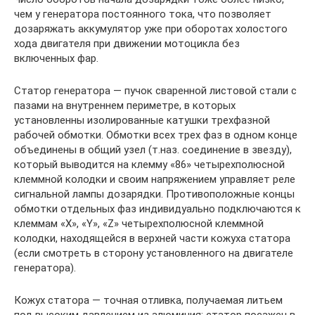
чем у генератора постоянного тока, что позволяет
дозаряжать аккумулятор уже при оборотах холостого
хода двигателя при движении мотоцикла без
включенных фар.
Статор генератора — пучок сваренной листовой стали с
пазами на внутреннем периметре, в которых
установленны изолированные катушки трехфазной
рабочей обмотки. Обмотки всех трех фаз в одном конце
объединены в общий узел (т.наз. соединение в звезду),
который выводится на клемму «86» четырехполюсной
клеммной колодки и своим напряжением управляет реле
сигнальной лампы дозарядки. Противоположные концы
обмотки отдельных фаз индивидуально подключаются к
клеммам «X», «Y», «Z» четырехполюсной клеммной
колодки, находящейся в верхней части кожуха статора
(если смотреть в сторону установленного на двигателе
генератора).
Кожух статора — точная отливка, получаемая литьем
под высоким давлением из алюминия; статор посажен в