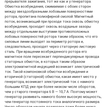
прерывателя зажигания, тот же как и у генератора.
Обмотка возбуждения, сжимаемая с обоих сторон
между звездообразными лобовыми поверхностями
ротора, пропитана полиэфирной смолой. Магнитный
поток, возникающий при проходе тока сквозь обмотку
возбуждения, проходит сквозь воздушные зазоры
между отдельными выступами противоположных
лобовых поверхностей ротора таким образом, что его
силовые линии выходят за периметр ротора и,
следовательно, проходят через статорную листовую
сталь. При вращении возбужденного ротора его
магнитное поле пересекает перпендикулярные провода
статорных обмоток, в которых таким образом
электромагнитной индукцией возникает электрический
ток. Такой компоновкой обмотки возбуждения и
вторичной (статорной) обмотки, какая имеет место у
генератора, возникает электрический ток с намного
большим КПД уже при более низком числе оборотов,
чем у старого генератора 6 В — 10,7 А. Поэтому может
генератор развивать намного более высокую мощность,
чем генератор постоянного тока аналогичного размера.
Число оборотов начала дозарядки тоже более низко,