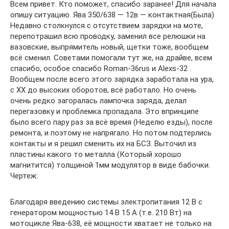
Всем привет. Кто поможет, спасибо заранее! Для начала
опишу ситуацию. Ява 350/638 — 12в — контактная(Была)
Недавно столкнулся с отсутствием зарядки на моте,
перепотрашил всю проводку, заменил все релюшки на
вазовские, выпрямитель новый, щетки тоже, вообщем
всё сменил. Советами помогали тут же, на драйве, всем
спасибо, особое спасибо Roman-36rus и Alexs-32 .
Вообщем после всего этого зарядка заработала на ура,
с ХХ до высоких оборотов, всё работало. Но очень
очень редко загоралась лампочка заряда, делал
перегазовку и проблемка пропадала. Это впринципе
было всего пару раз за всё время (Неделю езды), после
ремонта, и поэтому не напрягало. Но потом подтерлись
контакты и я решил сменить их на БСЗ. Выточил из
пластины какого то металла (Который хорошо
магнитится) толщиной 1мм модулятор в виде бабочки.
Чертеж:
Благодаря введению системы электропитания 12 В с
генератором мощностью 14 В 15 А (т.е. 210 Вт) на
мотоцикле Ява-638, её мощности хватает не только на