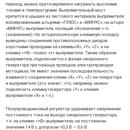
переход, можно кратковременно нагружать высокими
токами и температурами. Выпрямительный мост
крепится в крышке из листового материала выпрямителя
изолированными штырями «ПЛЮС» и «МИНУС»; на штыре
«МИНУС» выпрямителя, носящий обозначение «-I»
(заземление). На четырехполюсную клеммную колодку
выведены соединения противоположных диодов
короткими проводами на клеммы»X», «Y», «Z», а на
клемму «+В» -полюс «+» выпрямителя. Таким образом
выпрямитель подключается к фазам синхронного
генератора при помощи проводов электропроводки
мотоцикла. Не имеет значения последовательность
взаимного соединения клемм «X», «Y», «Z» на генераторе
и выпрямителе (это значит, что, например, можно
подключить клемму генератора «Y» к клемме
выпрямителя «X» и т.п.).
Полупроводниковый регулятор удерживает напряжение
постоянного тока на выходе синхронного генератора,
т.е. на клемме «+В» выпрямителя, на постоянном
значении 14 В с допуском +0,3 В — 0,6 В.