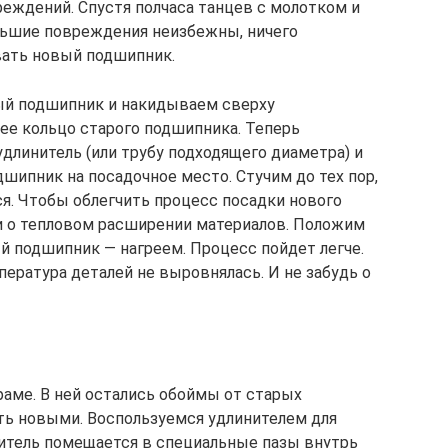
реждений. Спустя полчаса танцев с молотком и
льшие повреждения неизбежны, ничего
вать новый подшипник.
вый подшипник и накидываем сверху
ее кольцо старого подшипника. Теперь
длинитель (или трубу подходящего диаметра) и
шипник на посадочное место. Стучим до тех пор,
ся. Чтобы облегчить процесс посадки нового
и о тепловом расширении материалов. Положим
вый подшипник — нагреем. Процесс пойдет легче.
пература деталей не выровнялась. И не забудь о
раме. В ней остались обоймы от старых
ь новыми. Воспользуемся удлинителем для
итель помещается в специальные пазы внутрь