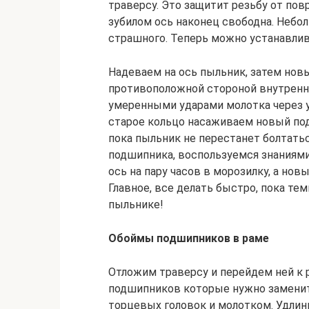
траверсу. Это защитит резьбу от пов
зубилом ось наконец свободна. Небо
страшного. Теперь можно устанавли
Надеваем на ось пыльник, затем но
противоположной стороной внутренн
умеренными ударами молотка через у
старое кольцо насаживаем новый под
пока пыльник не перестанет болтать
подшипника, воспользуемся знаниям
ось на пару часов в морозилку, а но
Главное, все делать быстро, пока тем
пыльнике!
Обоймы подшипников в раме
Отложим траверсу и перейдем ней к 
подшипников которые нужно заменит
торцевых головок и молотком. Удлин