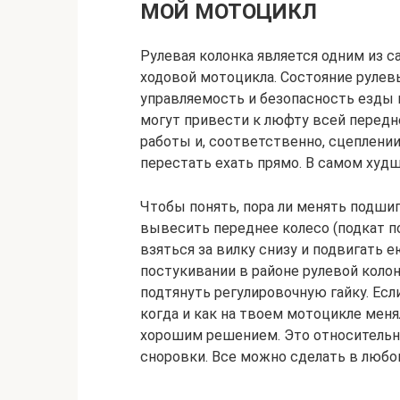
МОЙ МОТОЦИКЛ
Рулевая колонка является одним из 
ходовой мотоцикла. Состояние руле
управляемость и безопасность езды 
могут привести к люфту всей передне
работы и, соответственно, сцеплени
перестать ехать прямо. В самом худш
Чтобы понять, пора ли менять подши
вывесить переднее колесо (подкат п
взяться за вилку снизу и подвигать 
постукивании в районе рулевой колон
подтянуть регулировочную гайку. Есл
когда и как на твоем мотоцикле мен
хорошим решением. Это относительно
сноровки. Все можно сделать в люб