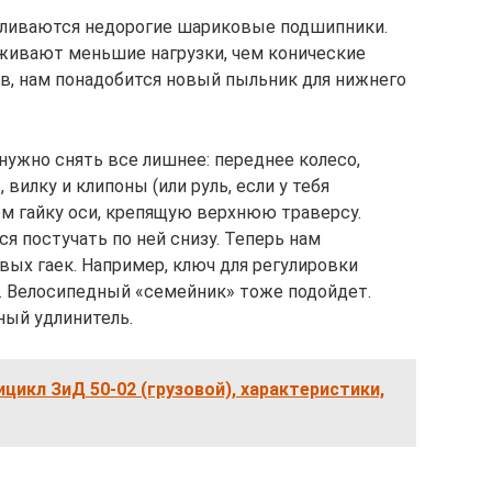
вливаются недорогие шариковые подшипники.
ивают меньшие нагрузки, чем конические
в, нам понадобится новый пыльник для нижнего
 нужно снять все лишнее: переднее колесо,
 вилку и клипоны (или руль, если у тебя
м гайку оси, крепящую верхнюю траверсу.
я постучать по ней снизу. Теперь нам
вых гаек. Например, ключ для регулировки
 Велосипедный «семейник» тоже подойдет.
ый удлинитель.
ицикл ЗиД 50-02 (грузовой), характеристики,