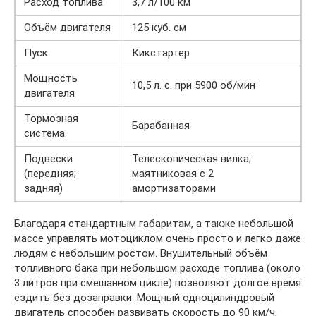
Расход топлива
3,7 л/100 км
Объём двигателя
125 куб. см
Пуск
Кикстартер
Мощность
10,5 л. с. при 5900 об/мин
двигателя
Тормозная
Барабанная
система
Подвески
Телескопическая вилка;
(передняя;
маятниковая с 2
задняя)
амортизаторами
Благодаря стандартным габаритам, а также небольшой
массе управлять мотоциклом очень просто и легко даже
людям с небольшим ростом. Внушительный объём
топливного бака при небольшом расходе топлива (около
3 литров при смешанном цикле) позволяют долгое время
ездить без дозаправки. Мощный одноцилиндровый
двигатель способен развивать скорость до 90 км/ч,