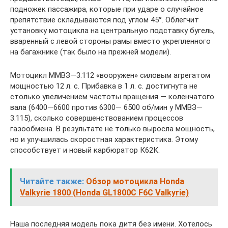
подножек пассажира, которые при ударе о случайное
препятствие складываются под углом 45°. Облегчит
установку мотоцикла на центральную подставку бугель,
вваренный с левой стороны рамы вместо укрепленного
на багажнике (так было на прежней модели).
Мотоцикл ММВЗ—3.112 «вооружен» силовым агрегатом
мощностью 12 л. с. Прибавка в 1 л. с. достигнута не
столько увеличением частоты вращения — коленчатого
вала (6400—6600 против 6300— 6500 об/мин у ММВЗ—
3.115), сколько совершенствованием процессов
газообмена. В результате не только выросла мощность,
но и улучшилась скоростная характеристика. Этому
способствует и новый карбюратор К62К.
Читайте также:
Обзор мотоцикла Honda
Valkyrie 1800 (Honda GL1800C F6C Valkyrie)
Наша последняя модель пока дитя без имени. Хотелось