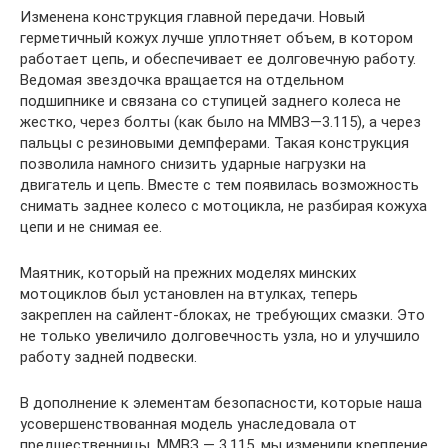
Изменена конструкция главной передачи. Новый
герметичный кожух лучше уплотняет объем, в котором
работает цепь, и обеспечивает ее долговечную работу.
Ведомая звездочка вращается на отдельном
подшипнике и связана со ступицей заднего колеса не
жестко, через болты (как было на ММВЗ—3.115), а через
пальцы с резиновыми демпферами. Такая конструкция
позволила намного снизить ударные нагрузки на
двигатель и цепь. Вместе с тем появилась возможность
снимать заднее колесо с мотоцикла, не разбирая кожуха
цепи и не снимая ее.
Маятник, который на прежних моделях минских
мотоциклов был установлен на втулках, теперь
закреплен на сайлент-блоках, не требующих смазки. Это
не только увеличило долговечность узла, но и улучшило
работу задней подвески.
В дополнение к элементам безопасности, которые наша
усовершенствованная модель унаследовала от
предшественницы, ММВЗ — 3.115, мы изменили крепление