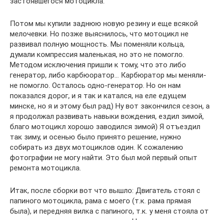
застоявшегося мотоцикла.
Потом мы купили заднюю новую резину и еще всякой
мелочевки. Но позже выяснилось, что мотоцикл не
развивал полную мощность. Мы поменяли кольца,
думали компрессия маленькая, но это не помогло.
Методом исключения пришли к тому, что это либо
генератор, либо карбюоратор… Карбюратор мы меняли-
не помогло. Осталось одно-генератор. Но он нам
показался дорог, и я так и катался, на еле едущем
минске, но я и этому был рад) Ну вот закончился сезон, а
я продолжал развивать навыки вождения, ездил зимой,
благо мотоцикл хорошо заводился зимой) Я отъездил
так зиму, и осенью было принято решение, нужно
собирать из двух мотоциклов один. К сожалению
фотографии не могу найти. Это был мой первый опыт
ремонта мотоцикла.
Итак, после сборки вот что вышло: Двигатель стоял с
папиного мотоцикла, рама с моего (т.к. рама прямая
была), и передняя вилка с папиного, т.к. у меня стояла от