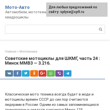
Перейти
Мото-Авто
Для любых предложений по
к
Автомобили, мототехника, снегоходы,
сайту: splyse@cp9.ru
контенту
квадроциклы
Поиск:
Главная
»
Мототехника
Советские мотоциклы для ШКМГ, часть 24 :
Минск ММВЗ — 3.216.
Классическая мото техника всегда будет в моде и
мотоциклы времен СССР до сих пор считаются
лидерами в России. Одним из самых запоминающихся
транспортных средств считается Минск 125.