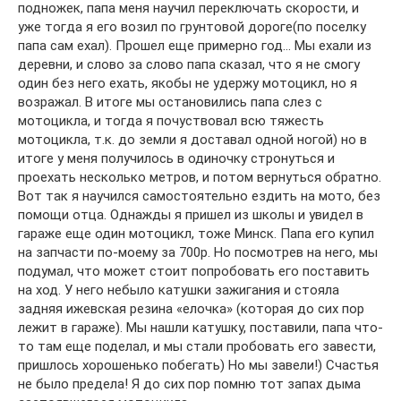
подножек, папа меня научил переключать скорости, и
уже тогда я его возил по грунтовой дороге(по поселку
папа сам ехал). Прошел еще примерно год… Мы ехали из
деревни, и слово за слово папа сказал, что я не смогу
один без него ехать, якобы не удержу мотоцикл, но я
возражал. В итоге мы остановились папа слез с
мотоцикла, и тогда я почуствовал всю тяжесть
мотоцикла, т.к. до земли я доставал одной ногой) но в
итоге у меня получилось в одиночку стронуться и
проехать несколько метров, и потом вернуться обратно.
Вот так я научился самостоятельно ездить на мото, без
помощи отца. Однажды я пришел из школы и увидел в
гараже еще один мотоцикл, тоже Минск. Папа его купил
на запчасти по-моему за 700р. Но посмотрев на него, мы
подумал, что может стоит попробовать его поставить
на ход. У него небыло катушки зажигания и стояла
задняя ижевская резина «елочка» (которая до сих пор
лежит в гараже). Мы нашли катушку, поставили, папа что-
то там еще поделал, и мы стали пробовать его завести,
пришлось хорошенько побегать) Но мы завели!) Счастья
не было предела! Я до сих пор помню тот запах дыма