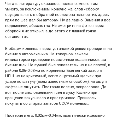
Читать литературу оказалось полезно, много там
умного, за исключением, конечно же, слов «сборку
осуществлять в обратной последовательности», здесь
прям по шее дал бы авторам. Ну да ладно. Заменил я все
подшипники, абсолютно. Не смотрите на фото, перед
сборкой я их открыл, а до этого от лишней грязи
оставил так.
В общем коленвал перед установкой решил проверить на
биение у автомеханика. На токарном зажали,
индикатором проверили посадочные подшипников, да
биение щек. Не лучший был показатель, но и не плохой, в
районе 0,06-0,08мм по коренным. Был легкий зазор в
НГШ, но не критичный, легко ощутимый щелчек при
ударе по шатуну (всем известным способом), на ощупь
люфта не ощутить. Поставил колено, запрессовал. Да
вот после споловинивания сел в лужу. Колено при
вращении закусывало и пристукивало. Пришлось
покупать со старых запасов СССР коленвал…
Проверил и его, 0,02мм-0,04мм, практически идеально.