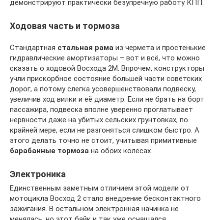
демонстрируют практически безупречную работу КПП.
Ходовая часть и тормоза
Стандартная
стальная рама
из чермета и простенькие
гидравлические амортизаторы – вот и всё, что можно
сказать о ходовой Восхода 2М. Впрочем, конструкторы
учли прискорбное состояние большей части советских
дорог, а потому слегка усовершенствовали подвеску,
увеличив ход вилки и её диаметр. Если не брать на борт
пассажира, подвеска вполне уверенно проглатывает
нервности даже на убитых сельских грунтовках, по
крайней мере, если не разгоняться слишком быстро. А
этого делать точно не стоит, учитывая примитивные
барабанные тормоза
на обоих колёсах.
Электроника
Единственным заметным отличием этой модели от
мотоцикла Восход 2 стало внедрение бесконтактного
зажигания. В остальном электронная начинка не
менялась, но этот байк и так уже оснащался