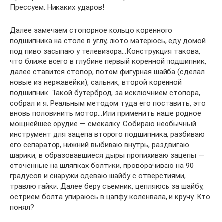
Прессуем. Никаких ударов!
Далее замечаем стопорное кольцо коренного
подшипника на столе в углу, люто матерюсь, еду домой
под пиво засыпаю у телевизора…Конструкция такова,
что ближе всего в глубине первый коренной подшипник,
далее ставится стопор, потом фигурная шайба (сделал
новые из нержавейки), сальник, второй коренной
подшипник. Такой бутерброд, за исключнием стопора,
собрал и я. Реальным методом туда его поставить, это
вновь половинить мотор…Или применить наше родное
мощнейшее орудие — смекалку. Собираю необычный
инструмент для зацепа второго подшипника, разбиваю
его сепаратор, нижний выбиваю внутрь, раздвигаю
шарики, в образовавшиеся дыры пропихиваю зацепы —
сточенные на шляпках болтики, проворачиваю на 90
градусов и снаружи одеваю шайбу с отверстиями,
травлю гайки. Далее беру съемник, цепляюсь за шайбу,
острием болта упираюсь в цапфу коленвала, и кручу. Кто
понял?