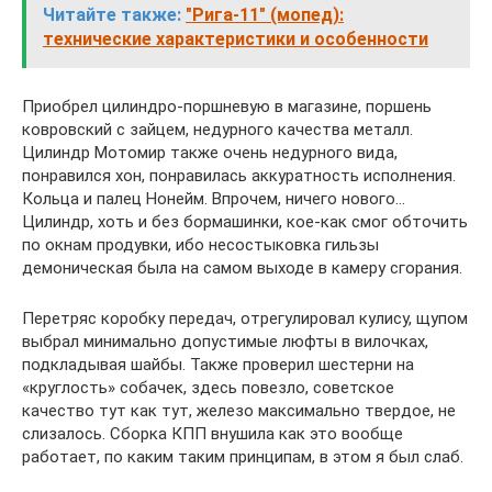
Читайте также:
"Рига-11" (мопед):
технические характеристики и особенности
Приобрел цилиндро-поршневую в магазине, поршень
ковровский с зайцем, недурного качества металл.
Цилиндр Мотомир также очень недурного вида,
понравился хон, понравилась аккуратность исполнения.
Кольца и палец Нонейм. Впрочем, ничего нового…
Цилиндр, хоть и без бормашинки, кое-как смог обточить
по окнам продувки, ибо несостыковка гильзы
демоническая была на самом выходе в камеру сгорания.
Перетряс коробку передач, отрегулировал кулису, щупом
выбрал минимально допустимые люфты в вилочках,
подкладывая шайбы. Также проверил шестерни на
«круглость» собачек, здесь повезло, советское
качество тут как тут, железо максимально твердое, не
слизалось. Сборка КПП внушила как это вообще
работает, по каким таким принципам, в этом я был слаб.