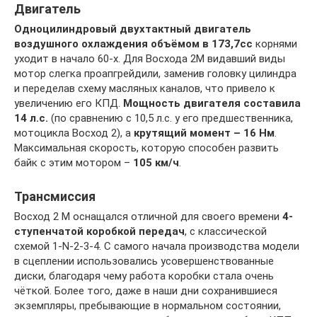
Двигатель
Одноцилиндровый двухтактный двигатель
воздушного охлаждения объёмом в 173,7сс
корнями
уходит в начало 60-х. Для Восхода 2М видавший виды
мотор слегка проапгрейдили, заменив головку цилиндра
и переделав схему масляных каналов, что привело к
увеличению его КПД.
Мощность двигателя составила
14 л.с.
(по сравнению с 10,5 л.с. у его предшественника,
мотоцикла Восход 2), а
крутящий момент – 16 Нм
.
Максимальная скорость, которую способен развить
байк с этим мотором –
105 км/ч
.
Трансмиссия
Восход 2 М оснащался отличной для своего времени
4-
ступенчатой коробкой передач
, с классической
схемой 1-N-2-3-4. С самого начала производства модели
в сцеплении использовались усовершенствованные
диски, благодаря чему работа коробки стала очень
чёткой. Более того, даже в наши дни сохранившиеся
экземпляры, пребывающие в нормальном состоянии,