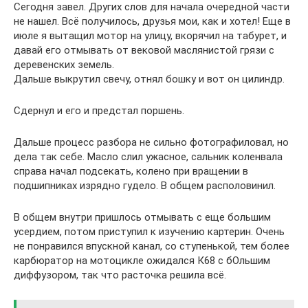
Сегодня завел. Других слов для начала очередной части
не нашел. Всё получилось, друзья мои, как и хотел! Еще в
июле я вытащил мотор на улицу, вкорячил на табурет, и
давай его отмывать от вековой маслянистой грязи с
деревенских земель.
Дальше выкрутил свечу, отнял бошку и вот он цилиндр.
Сдернул и его и предстал поршень.
Дальше процесс разбора не сильно фотографиловал, но
дела так себе. Масло слил ужасное, сальник коленвала
справа начал подсекать, колено при вращении в
подшипниках изрядно гудело. В общем располовинил.
В общем внутри пришлось отмывать с еще большим
усердием, потом приступил к изучению картерин. Очень
не понравился впускной канал, со ступенькой, тем более
карбюратор на мотоцикле ожидался К68 с бОльшим
диффузором, так что расточка решила всё.