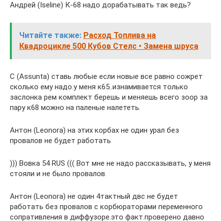
Андрей (Iseline) К-68 надо дорабатывать так ведь?
Читайте также:
Расход Топлива на
Квадроцикле 500 Кубов Стелс • Замена шруса
С (Assunta) ставь любые если новые все равно сожрет
сколько ему надо.у меня к65..изнамивается только
заслонка рем комплект берешь и меняешь всего зоор за
пару к68 можно на паленые налететь.
Антон (Leonora) на этих корбах не один урал без
провалов не будет работать
))) Вовка 54 RUS ((( Вот мне не надо рассказывать, у меня
стояли и не было провалов.
Антон (Leonora) не один 4тактный двс не будет
работать без провалов с корбюраторами переменного
сопративления в диффузоре.это факт.проверено давно