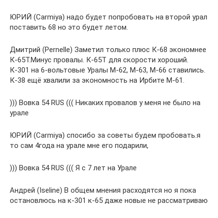
ЮРИЙ (Carmiya) надо будет попробовать на второй урал
поставить 68 но это будет летом.
Дмитрий (Pernelle) Заметил только плюс К-68 экономнее
К-65Т.Минус провалы. К-65Т для скорости хороший.
К-301 на 6-вольтовые Уралы М-62, М-63, М-66 ставились.
К-38 ещё хвалили за экономность на Ирбите М-61.
))) Вовка 54 RUS ((( Никаких провалов у меня не было на
урале
ЮРИЙ (Carmiya) спосибо за советы будем пробовать.я
то сам 4года на урале мне его подарили,
))) Вовка 54 RUS ((( Я с 7 лет на Урале
Андрей (Iseline) В общем мнения расходятся но я пока
остановлюсь на к-301 к-65 даже новые не рассматриваю