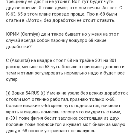
трещинку не даст и не утонет. Вот тут будет чуть
другое мнение. Я тоже думал, что они вечны. Ан, нет. С
К-63, 65 в этом плане гораздо проще. Про к-68 были
статьи в «Мото», без доработки не стоит ставить.
ЮРИЙ (Carmiya) да и такое бывает но у меня на этот
случай всегда собой парочку вожу.про 68 какие
доработки?
С (Assunta) на квадре стоят 68 на трайке 301 на 301
расход меньше на 68 чуть больше в принципе доволен и
теми и этими регулировать нормально надо и будет всё
супер
))) Вовка 54 RUS ((( У меня на урале без всяких доработок
стояли мот отлично работал, признаю только к-68,
больше никакие.к-65 хрень чуть подносятся, начинает
жрать и сидишь ломаешь голову что смудрить с ними,
к-301 тоже фигня бесит заслонка состоящая из двух
половин тоже подносится и кушает мот бнзин за милую
душу, к-68 вполне устраивают не жалуюсь