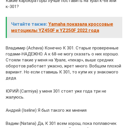
Какие карбюраторы лучше поставить на Урал к-68 или
к-301?
Читайте также:
Yamaha показала кроссовые
мотоциклы YZ450F и YZ250F 2022 года
Владимир (Achava) Конечно К 301. Старые проверенные
годами-НАДЕЖНО. А к 68-не могу сказать о них хорошо.
Стояли такие у меня на Урале, «пекар», выше средних
оборотов работает ужасно, жрет много. Вобщем плохой
вариант. Но если ставишь К 301, то купи их у знакомого
деда.
ЮРИЙ (Carmiya) у меня 301 стоят уже года три не
жалуюсь.
Андрей (Iseline) Я был такого же мнения
Вадим (Natana) Да, К 301 всем хорош, пока поплавочек