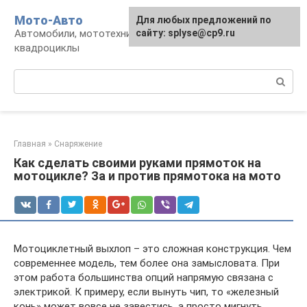
Перейти
Мото-Авто
Для любых предложений по
к
Автомобили, мототехника, снегоходы,
сайту: splyse@cp9.ru
контенту
квадроциклы
Поиск:
Главная
»
Снаряжение
Как сделать своими руками прямоток на
мотоцикле? За и против прямотока на мото
Мотоциклетный выхлоп – это сложная конструкция. Чем
современнее модель, тем более она замысловата. При
этом работа большинства опций напрямую связана с
электрикой. К примеру, если вынуть чип, то «железный
конь» может вовсе не завестись, а просто мигнуть