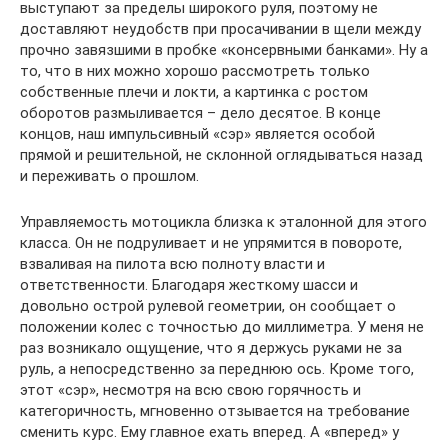
выступают за пределы широкого руля, поэтому не
доставляют неудобств при просачивании в щели между
прочно завязшими в пробке «консервными банками». Ну а
то, что в них можно хорошо рассмотреть только
собственные плечи и локти, а картинка с ростом
оборотов размыливается – дело десятое. В конце
концов, наш импульсивный «сэр» является особой
прямой и решительной, не склонной оглядываться назад
и переживать о прошлом.
Управляемость мотоцикла близка к эталонной для этого
класса. Он не подруливает и не упрямится в повороте,
взваливая на пилота всю полноту власти и
ответственности. Благодаря жесткому шасси и
довольно острой рулевой геометрии, он сообщает о
положении колес с точностью до миллиметра. У меня не
раз возникало ощущение, что я держусь руками не за
руль, а непосредственно за переднюю ось. Кроме того,
этот «сэр», несмотря на всю свою горячность и
категоричность, мгновенно отзывается на требование
сменить курс. Ему главное ехать вперед. А «вперед» у