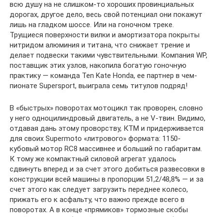
всю душу на не слишком-то хороших провинциальных
дорогах, другое дело, весь свой потенциал они покажут
лишь на гладком шоссе. Или на гоночном треке.
Трущиеся поверхности вилки и амортизатора покрыты
нитридом алюминия и титана, что снижает трение и
делает подвески такими чувствительными. Компания WP,
поставщик этих узлов, накопила богатую гоночную
практику — команда Ten Kate Honda, ее партнер в чем-
пионате Supersport, выиграла семь титулов подряд!
В «быстрых» поворотах мотоцикл так проворен, словно
у него одноцилиндровый двигатель, а не V-твин. Видимо,
отдавая дань этому проворству, КТМ и придерживается
для своих Supermoto «литрового» формата: 1150-
кубовый мотор RC8 массивнее и больший по габаритам.
К тому же компактный силовой агрегат удалось
сдвинуть вперед и за счет этого добиться развесовки в
конструкции всей машины в пропорции 51,2/48,8% — и за
счет этого как следует загрузить переднее колесо,
прижать его к асфальту, что важно прежде всего в
поворотах. А в конце «прямиков» тормозные скобы