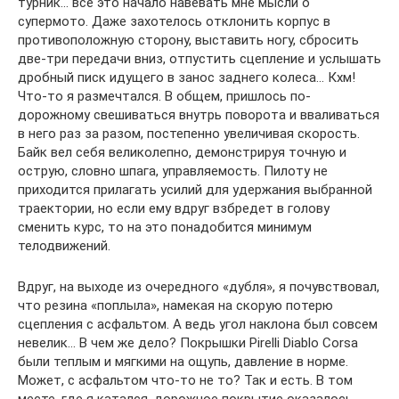
турник… все это начало навевать мне мысли о
супермото. Даже захотелось отклонить корпус в
противоположную сторону, выставить ногу, сбросить
две-три передачи вниз, отпустить сцепление и услышать
дробный писк идущего в занос заднего колеса… Кхм!
Что-то я размечтался. В общем, пришлось по-
дорожному свешиваться внутрь поворота и вваливаться
в него раз за разом, постепенно увеличивая скорость.
Байк вел себя великолепно, демонстрируя точную и
острую, словно шпага, управляемость. Пилоту не
приходится прилагать усилий для удержания выбранной
траектории, но если ему вдруг взбредет в голову
сменить курс, то на это понадобится минимум
телодвижений.
Вдруг, на выходе из очередного «дубля», я почувствовал,
что резина «поплыла», намекая на скорую потерю
сцепления с асфальтом. А ведь угол наклона был совсем
невелик… В чем же дело? Покрышки Pirelli Diablo Corsa
были теплым и мягкими на ощупь, давление в норме.
Может, с асфальтом что-то не то? Так и есть. В том