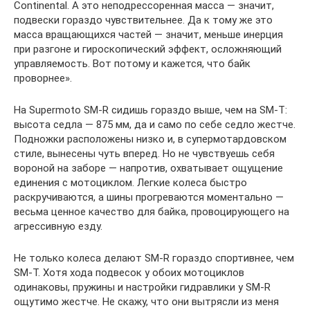
Continental. А это неподрессоренная масса — значит,
подвески гораздо чувствительнее. Да к тому же это
масса вращающихся частей — значит, меньше инерция
при разгоне и гироскопический эффект, осложняющий
управляемость. Вот потому и кажется, что байк
проворнее».
На Supermoto SM-R сидишь гораздо выше, чем на SM-T:
высота седла — 875 мм, да и само по себе седло жестче.
Подножки расположены низко и, в супермотардовском
стиле, вынесены чуть вперед. Но не чувствуешь себя
вороной на заборе — напротив, охватывает ощущение
единения с мотоциклом. Легкие колеса быстро
раскручиваются, а шины прогреваются моментально —
весьма ценное качество для байка, провоцирующего на
агрессивную езду.
Не только колеса делают SM-R гораздо спортивнее, чем
SM-T. Хотя хода подвесок у обоих мотоциклов
одинаковы, пружины и настройки гидравлики у SM-R
ощутимо жестче. Не скажу, что они вытрясли из меня