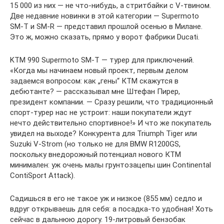
15 000 из них — не что-нибудь, а стритбайки с V-твином.
Две недавние новинки в этой категории — Supermoto
SM-T и SM-R — представил прошлой осенью в Милане.
Это ж, можно сказать, прямо у ворот фабрики Ducati.
KTM 990 Supermoto SM-T — турер для приключений.
«Когда мы начинаем новый проект, первым делом
задаемся вопросом: как „гены“ КТМ скажутся в
дебютанте? — рассказывал мне Штефан Пирер,
президент компании. — Сразу решили, что традиционный
спорт-турер нас не устроит: наши покупатели ждут
нечто действительно спортивное!» И что же покупатель
увидел на выходе? Конкурента для Triumph Tiger или
Suzuki V-Strom (но только не для BMW R1200GS,
поскольку внедорожный потенциал нового КТМ
минимален: уж очень малы грунтозацепы шин Continental
ContiSport Attack).
Садишься в его не такое уж и низкое (855 мм) седло и
вдруг открываешь для себя: а посадка-то удобная! Хоть
сейчас в дальнюю дорогу. 19-литровый бензобак