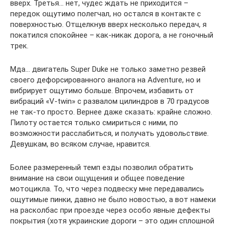
вверх. Третья… нет, чудес ждать не приходится –
передок ощутимо полегчал, но остался в контакте с
поверхностью. Отщелкнув вверх несколько передач, я
покатился спокойнее – как-никак дорога, а не гоночный
трек.
Мда… двигатель Super Duke не только заметно резвей
своего дефорсированного аналога на Adventure, но и
вибрирует ощутимо больше. Впрочем, избавить от
вибраций «V-twin» с развалом цилиндров в 70 градусов
не так-то просто. Вернее даже сказать: крайне сложно.
Пилоту остается только смириться с ними, по
возможности расслабиться, и получать удовольствие.
Девушкам, во всяком случае, нравится.
Более размеренный темп езды позволил обратить
внимание на свои ощущения и общее поведение
мотоцикла. То, что через подвеску мне передавались
ощутимые пинки, давно не было новостью, а вот намеки
на расколбас при проезде через особо явные дефекты
покрытия (хотя украинские дороги – это один сплошной