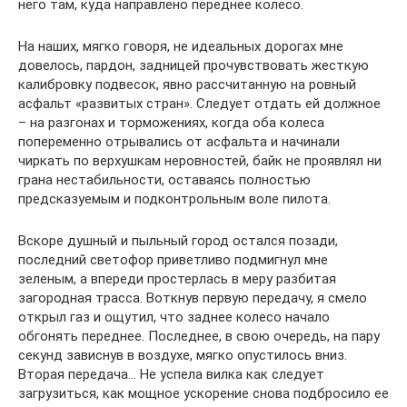
него там, куда направлено переднее колесо.
На наших, мягко говоря, не идеальных дорогах мне
довелось, пардон, задницей прочувствовать жесткую
калибровку подвесок, явно рассчитанную на ровный
асфальт «развитых стран». Следует отдать ей должное
– на разгонах и торможениях, когда оба колеса
попеременно отрывались от асфальта и начинали
чиркать по верхушкам неровностей, байк не проявлял ни
грана нестабильности, оставаясь полностью
предсказуемым и подконтрольным воле пилота.
Вскоре душный и пыльный город остался позади,
последний светофор приветливо подмигнул мне
зеленым, а впереди простерлась в меру разбитая
загородная трасса. Воткнув первую передачу, я смело
открыл газ и ощутил, что заднее колесо начало
обгонять переднее. Последнее, в свою очередь, на пару
секунд зависнув в воздухе, мягко опустилось вниз.
Вторая передача… Не успела вилка как следует
загрузиться, как мощное ускорение снова подбросило ее