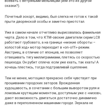
воевать с ветряными мельницам (или это из другой
сказки?).
Почетный эскорт, видимо, был слегка не готов к такой
прыти дворянской особы и заметно приотстал.
Уже в самом начале отчетливо вырисовалась фамильная
черта. Дело в том, что КТМ-овские двигатели серии LC8
работают грубовато, а на границе «низкие обороты –
холостой ход» мотор переходит в «on-off»-режим.
Австриец, в отличие от японцев, не позволяет
отвешивать тягу миллиграммами, плетясь со скоростью
пешехода. Он рубит сплеча: если уже ехать, так ехать! А
хочешь плестись, тогда подтравливай сцепление.
Тем не менее, мотоцикл прекрасно себя чувствует при
прошивании городских заторов. Врожденная
худощавость, в сочетании с большим выворотом руля и
ломовым крутящим моментом, доступным уже с «низов»,
дают возможность двигаться достаточно динамично
даже в переполненном машинами городе. Зеркала не