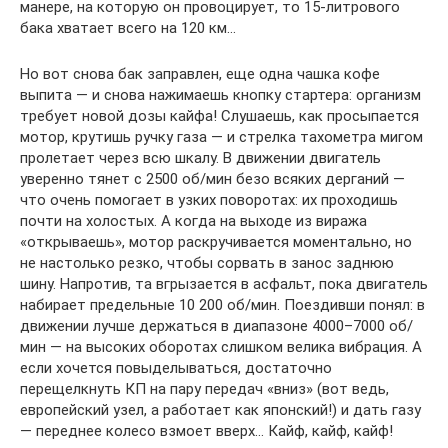
манере, на которую он провоцирует, то 15-литрового
бака хватает всего на 120 км…
Но вот снова бак заправлен, еще одна чашка кофе
выпита — и снова нажимаешь кнопку стартера: организм
требует новой дозы кайфа! Слушаешь, как просыпается
мотор, крутишь ручку газа — и стрелка тахометра мигом
пролетает через всю шкалу. В движении двигатель
уверенно тянет с 2500 об/мин безо всяких дерганий —
что очень помогает в узких поворотах: их проходишь
почти на холостых. А когда на выходе из виража
«открываешь», мотор раскручивается моментально, но
не настолько резко, чтобы сорвать в занос заднюю
шину. Напротив, та вгрызается в асфальт, пока двигатель
набирает предельные 10 200 об/мин. Поездивши понял: в
движении лучше держаться в диапазоне 4000–7000 об/
мин — на высоких оборотах слишком велика вибрация. А
если хочется повыделываться, достаточно
перещелкнуть КП на пару передач «вниз» (вот ведь,
европейский узел, а работает как японский!) и дать газу
— переднее колесо взмоет вверх… Кайф, кайф, кайф!