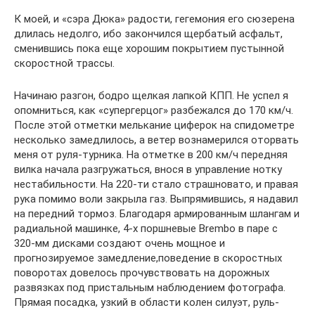
К моей, и «сэра Дюка» радости, гегемония его сюзерена
длилась недолго, ибо закончился щербатый асфальт,
сменившись пока еще хорошим покрытием пустынной
скоростной трассы.
Начинаю разгон, бодро щелкая лапкой КПП. Не успел я
опомниться, как «супергерцог» разбежался до 170 км/ч.
После этой отметки мелькание циферок на спидометре
несколько замедлилось, а ветер вознамерился оторвать
меня от руля-турника. На отметке в 200 км/ч передняя
вилка начала разгружаться, внося в управление нотку
нестабильности. На 220-ти стало страшновато, и правая
рука помимо воли закрыла газ. Выпрямившись, я надавил
на передний тормоз. Благодаря армированным шлангам и
радиальной машинке, 4-х поршневые Brembo в паре с
320-мм дисками создают очень мощное и
прогнозируемое замедление,поведение в скоростных
поворотах довелось прочувствовать на дорожных
развязках под пристальным наблюдением фотографа.
Прямая посадка, узкий в области колен силуэт, руль-