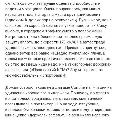
он только помогает лучше оценить способности и
задатки мотоцикла. Очень понравилось, как мягко
нарастает после старта с места крутящий момент
(«двойки» К до сих пор не отличались). Руль широк, но не
слишком, он хороший «рычаг» в узких поворотах. Сижу
высоко, в городском трафике смотрю поверх машин.
Ветровое стекло обеспечивает вполне приемлемую
защиту вплоть до скорости 170 км/ч. На автостраде
удалось выжать «все двести»… Пришлось пригнуться,
однако ветер все равно нещадно трепал мои плечи. В
целом же — вполне практичная машина: и по автостраде
быстро доедешь куда надо, и на узких горных дорожках
оттянешься. («Практичный КТМ»? Звучит прямо как
«комфортабельный спортбайк»!)
Дождь устроил экзамен и для шин Continental — и они на
удивление хорошо его выдержали. Поначалу, до старта,
когда только «ощупывал» его глазами, скептически
поглядывал на протектор… Но на ходу неглубокие,
казалось бы, канавки хорошо отводили воду, и передняя
шина цепко «держала» асфальт. Не возникало нервного