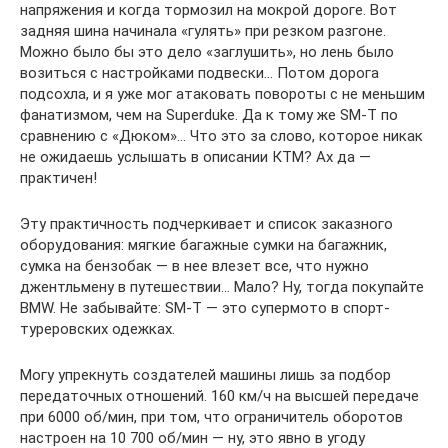
напряжения и когда тормозил на мокрой дороге. Вот
задняя шина начинала «гулять» при резком разгоне.
Можно было бы это дело «заглушить», но лень было
возиться с настройками подвески… Потом дорога
подсохла, и я уже мог атаковать повороты с не меньшим
фанатизмом, чем на Superduke. Да к тому же SM-T по
сравнению с «Дюком»… Что это за слово, которое никак
не ожидаешь услышать в описании КТМ? Ах да —
практичен!
Эту практичность подчеркивает и список заказного
оборудования: мягкие багажные сумки на багажник,
сумка на бензобак — в нее влезет все, что нужно
джентльмену в путешествии… Мало? Ну, тогда покупайте
BMW. Не забывайте: SM-T — это супермото в спорт-
туреровских одежках.
Могу упрекнуть создателей машины лишь за подбор
передаточных отношений. 160 км/ч на высшей передаче
при 6000 об/мин, при том, что ограничитель оборотов
настроен на 10 700 об/мин — ну, это явно в угоду