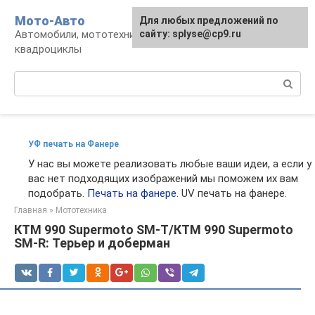
Перейти
Мото-Авто
Для любых предложений по
к
Автомобили, мототехника, снегоходы,
сайту: splyse@cp9.ru
контенту
квадроциклы
Поиск:
УФ печать на Фанере
У нас вы можете реализовать любые ваши идеи, а если у
вас нет подходящих изображений мы поможем их вам
подобрать.
Печать на фанере
. UV печать на фанере.
Главная
»
Мототехника
КТМ 990 Supermoto SM-T/КТМ 990 Supermoto
SM-R: Терьер и доберман