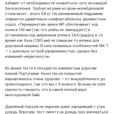
избавит от необходимости «кланяться» чуть ни каждой
бензоколонке. Трубчатая рама из хром-молибденовой
стали весит… всего 9,8 кг. На алюминиевый подрамник
опирается удивительно комфортабельное двухместное
седло. «Перевернутая» вилка WP обеспечивает ход
колеса 160 мм (так что ухабы не замордуют) и
установлена под умеренным углом в 24,4 градуса, в то
время как база (1505 мм) не слишком-то велика для
дорожной машины. В силу названных особенностей SM-T
— с довольно острой управляемостью, однако без
излишней «нервозности».
Во время теста я поездил по извилистым дорогам
южной Португалии. Качество их покрытия
варьировалось очень здорово — от выщербленного до
превосходного, так что мы с К всякого. Возьму на себя
смелость говорить: это в самой полной мере
многоцелевой байк.
Душевный подъем не омрачил даже зарядивший с утра
дождь. Впрочем, тест-пилоту на дождь грех жаловаться: