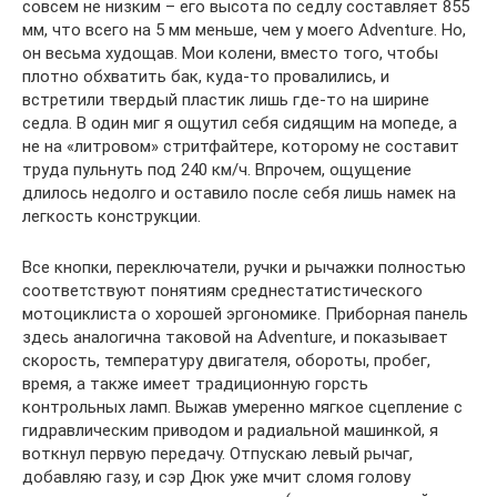
совсем не низким – его высота по седлу составляет 855
мм, что всего на 5 мм меньше, чем у моего Adventure. Но,
он весьма худощав. Мои колени, вместо того, чтобы
плотно обхватить бак, куда-то провалились, и
встретили твердый пластик лишь где-то на ширине
седла. В один миг я ощутил себя сидящим на мопеде, а
не на «литровом» стритфайтере, которому не составит
труда пульнуть под 240 км/ч. Впрочем, ощущение
длилось недолго и оставило после себя лишь намек на
легкость конструкции.
Все кнопки, переключатели, ручки и рычажки полностью
соответствуют понятиям среднестатистического
мотоциклиста о хорошей эргономике. Приборная панель
здесь аналогична таковой на Adventure, и показывает
скорость, температуру двигателя, обороты, пробег,
время, а также имеет традиционную горсть
контрольных ламп. Выжав умеренно мягкое сцепление с
гидравлическим приводом и радиальной машинкой, я
воткнул первую передачу. Отпускаю левый рычаг,
добавляю газу, и сэр Дюк уже мчит сломя голову