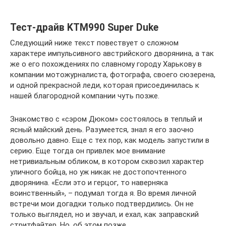
Тест-драйв KTM990 Super Duke
Следующий ниже текст повествует о сложном
характере импульсивного австрийского дворянина, а так
же о его похождениях по славному городу Харькову в
компании мотожурналиста, фотографа, своего сюзерена,
и одной прекрасной леди, которая присоединилась к
нашей благородной компании чуть позже.
Знакомство с «сэром Дюком» состоялось в теплый и
ясный майский день. Разумеется, знал я его заочно
довольно давно. Еще с тех пор, как модель запустили в
серию. Еще тогда он привлек мое внимание
нетривиальным обликом, в котором сквозил характер
уличного бойца, но уж никак не достопочтенного
дворянина. «Если это и герцог, то наверняка
воинственный», – подумал тогда я. Во время личной
встречи мои догадки только подтвердились. Он не
только выглядел, но и звучал, и ехал, как заправский
стритфайтер. Но, об этом позже.