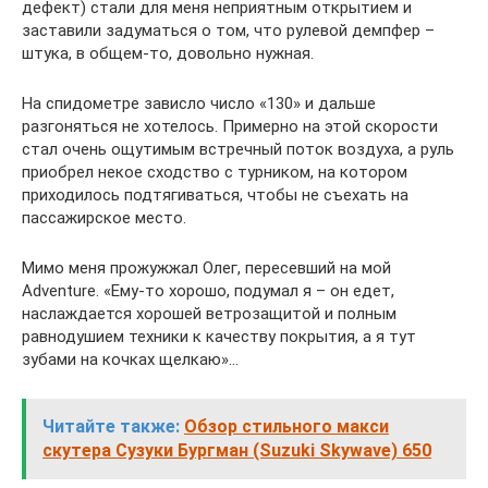
дефект) стали для меня неприятным открытием и
заставили задуматься о том, что рулевой демпфер –
штука, в общем-то, довольно нужная.
На спидометре зависло число «130» и дальше
разгоняться не хотелось. Примерно на этой скорости
стал очень ощутимым встречный поток воздуха, а руль
приобрел некое сходство с турником, на котором
приходилось подтягиваться, чтобы не съехать на
пассажирское место.
Мимо меня прожужжал Олег, пересевший на мой
Adventure. «Ему-то хорошо, подумал я – он едет,
наслаждается хорошей ветрозащитой и полным
равнодушием техники к качеству покрытия, а я тут
зубами на кочках щелкаю»…
Читайте также:
Обзор стильного макси
скутера Сузуки Бургман (Suzuki Skywave) 650