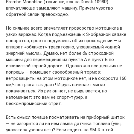
Brembo Monobloc (такие же, как на Ducati 1098R)
впечатляюще замедляют машину. Причем чувство
обратной связи превосходно.
Но сильнее всего впечатляет проворство мотоцикла в
узких виражах. Когда подъезжаешь к S-образной связке
поворотов, просто подумаешь об их прохождении — и
аппарат «оближет» траекторию, управляемый «одной
энергией мысли». Думаю, нет более быстроходной
машины для перемещения из пункта А в пункт Б по
извилистой горной дороге… Однако «на все деньги» не
попрешь — помешает своеобразный тормоз:
ветрозащиты на этом мотоцикле нет, и на скорости 160
км/ч ветрюга так даст! И руль начинает мягко
покачиваться. Из рук он нет, не вырывается, но
напоминает: это вам не спорт-турер, а
бескомпромиссный стрит.
Есть смысл почаще посматривать на приборный щиток
— не загорится ли на нем лампа датчика топлива (увы,
указателя уровня нет)? Если ездить на SM-R в той