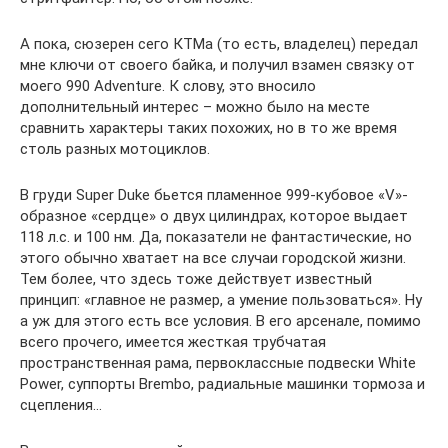
А пока, сюзерен сего КТМа (то есть, владелец) передал
мне ключи от своего байка, и получил взамен связку от
моего 990 Adventure. К слову, это вносило
дополнительный интерес – можно было на месте
сравнить характеры таких похожих, но в то же время
столь разных мотоциклов.
В груди Super Duke бьется пламенное 999-кубовое «V»-
образное «сердце» о двух цилиндрах, которое выдает
118 л.с. и 100 нм. Да, показатели не фантастические, но
этого обычно хватает на все случаи городской жизни.
Тем более, что здесь тоже действует известный
принцип: «главное не размер, а умение пользоваться». Ну
а уж для этого есть все условия. В его арсенале, помимо
всего прочего, имеется жесткая трубчатая
пространственная рама, первоклассные подвески White
Power, суппорты Brembo, радиальные машинки тормоза и
сцепления…