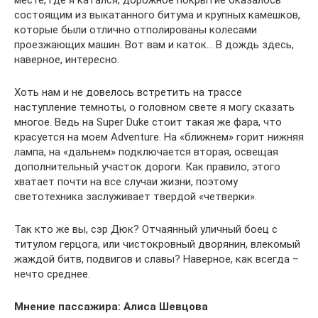
месте, где я катался, дорожное покрытие оказалось
состоящим из выкатанного битума и крупных камешков,
которые были отлично отполированы колесами
проезжающих машин. Вот вам и каток… В дождь здесь,
наверное, интересно.
Хоть нам и не довелось встретить на трассе
наступление темноты, о головном свете я могу сказать
многое. Ведь на Super Duke стоит такая же фара, что
красуется на моем Adventure. На «ближнем» горит нижняя
лампа, на «дальнем» подключается вторая, освещая
дополнительный участок дороги. Как правило, этого
хватает почти на все случаи жизни, поэтому
светотехника заслуживает твердой «четверки».
Так кто же вы, сэр Дюк? Отчаянный уличный боец с
титулом герцога, или чистокровный дворянин, влекомый
жаждой битв, подвигов и славы? Наверное, как всегда –
нечто среднее.
Мнение пассажира: Алиса Шевцова