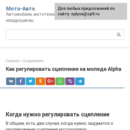
Перейти
Мото-Авто
Для любых предложений по
к
Автомобили, мототехника, снегоходы,
сайту: splyse@cp9.ru
контенту
квадроциклы
Поиск:
Главная
»
Снаряжение
Как регулировать сцепление на мопеде Alpha
Когда нужно регулировать сцепление
В общем, есть два случая, когда нужно задуматся о
регулировании сцепления мотороллера: