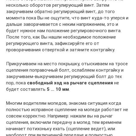
несколько оборотов регулирующий винт. Затем
закручиваем обратно регулирующий винт, до того
момента пока Вы не ощутите, что винт куда-то уперся и
дальше заворачивается с неким напряжением, это и
будет нужное нам положение регулировочного винта.
После того, как Вы нашли необходимое положение
регулирующего винта, зафиксируйте его от
проворачивания отверткой и затяните контргайку.
Прикручиваем на место покрышку, отыскиваем на тросе
сцепления поправочный болт, ослабляем контргайку и
закручиваем-выкручиваем регулирующий болт до тех
пор, пока
свободный ход на рычаге сцепления
не
будет составлять
5 … 10 мм
.
Многим водителям мопедов, знакома ситуация когда
полностью исправное сцепление на мопеде работает не
совсем корректно. Например: нажали вы на рычаг
сцепления, включили передачу а мопед тем временем
начинает потихоньку ехать (сцепление ведет), или
наоборот при включенной передаче и полностью